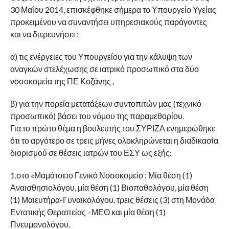
30 Μαΐου 2014, επισκέφθηκε σήμερα το Υπουργείο Υγείας
προκειμένου να συναντήσει υπηρεσιακούς παράγοντες
και να διερευνήσει :
α) τις ενέργειες του Υπουργείου για την κάλυψη των
αναγκών στελέχωσης σε ιατρικό προσωπικό στα δύο
νοσοκομεία της ΠΕ Κοζάνης ,
β) για την πορεία μετατάξεων συντοπιτών μας (τεχνικό
προσωπικό) βάσει του νόμου της παραμεθορίου.
Για το πρώτο θέμα η βουλευτής του ΣΥΡΙΖΑ ενημερώθηκε
ότι το αργότερο σε τρεις μήνες ολοκληρώνεται η διαδικασία
διορισμού σε θέσεις ιατρών του ΕΣΥ ως εξής:
1.στο «Μαμάτσειο Γενικό Νοσοκομείο : Μία θέση (1)
Αναισθησιολόγου, μία θέση (1) Βιοπαθολόγου, μία θέση
(1) Μαιευτήρα-Γυναικολόγου, τρεις θέσεις (3) στη Μονάδα
Εντατικής Θεραπείας –ΜΕΘ και μία θέση (1)
Πνευμονολόγου.