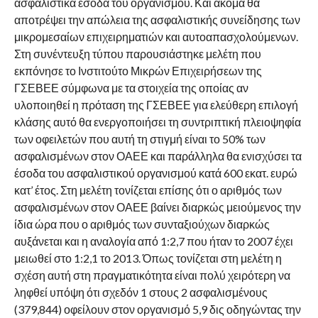
ασφαλιστικά έσοδα του οργανισμού. Και ακόμα θα
αποτρέψει την απώλεια της ασφαλιστικής συνείδησης των
μικρομεσαίων επιχειρηματιών και αυτοαπασχολούμενων.
Στη συνέντευξη τύπου παρουσιάστηκε μελέτη που
εκπόνησε το Ινστιτούτο Μικρών Επιχειρήσεων της
ΓΣΕΒΕΕ σύμφωνα με τα στοιχεία της οποίας αν
υλοποιηθεί η πρόταση της ΓΣΕΒΕΕ για ελεύθερη επιλογή
κλάσης αυτό θα ενεργοποιήσει τη συντριπτική πλειοψηφία
των οφειλετών που αυτή τη στιγμή είναι το 50% των
ασφαλισμένων στον ΟΑΕΕ και παράλληλα θα ενισχύσει τα
έσοδα του ασφαλιστικού οργανισμού κατά 600 εκατ. ευρώ
κατ’ έτος. Στη μελέτη τονίζεται επίσης ότι ο αριθμός των
ασφαλισμένων στον ΟΑΕΕ βαίνει διαρκώς μειούμενος την
ίδια ώρα που ο αριθμός των συνταξιούχων διαρκώς
αυξάνεται και η αναλογία από 1:2,7 που ήταν το 2007 έχει
μειωθεί στο 1:2,1 το 2013. Όπως τονίζεται στη μελέτη η
σχέση αυτή στη πραγματικότητα είναι πολύ χειρότερη να
ληφθεί υπόψη ότι σχεδόν 1 στους 2 ασφαλισμένους
(379,844) οφείλουν στον οργανισμό 5,9 δις οδηγώντας την