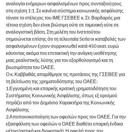
αναλογία ενήμερων ασφαλισμένων προς συνταξιούχους
στη σχέση 1:1. Σε κανένα σύστημα κοινωνικής ασφάλισης
τόνισε το στέλεχος του ΙΜΕ ΓΣΕΒΕΕ κ. Στ. Βαρδαρός μια
τέτοια σχέση δεν είναι βιώσιμη ούτε σε ταμειακή ούτε σε
αναλογιστική βάση. Στη μελέτη του Ινστιτούτου
σημειώνεται επίσης ότι τη τελευταία 5ετία οι καταβολές των
ασφαλισμένων έχουν συρρικνωθεί κατά 450 εκατ. ευρώ
κάνοντας ακόμα πιο επιτακτική την ανάγκη υιοθέτησης
μιας ρεαλιστικής λύσης για τον εξορθολογισμό και τη
βιωσιμότητα του ΟΑΕΕ.
Ο κ. Καββαθάς απαρίθμησε τις προτάσεις της ΓΣΕΒΕΕ για
τη βελτίωση της χρηματοδότησης του ΟΑΕΕ:
1.Εγγυημένη και επαρκής κρατική χρηματοδότηση του
Συστήματος Κοινωνικής Ασφάλισης, όπως εξ ορισμού
πηγάζει από τον Δημόσιο Χαρακτήρα της Κοινωνικής
Ασφάλισης
2.Αποποινικοποίηση των οφειλών προς τον ΟΑΕΕ. Για την
εξασφάλιση των οφειλών ο ΟΑΕΕ διαθέτει επαρκή ένδικα
μέτρα (αστικά και διοικητικά). Η οφειλή προς τον