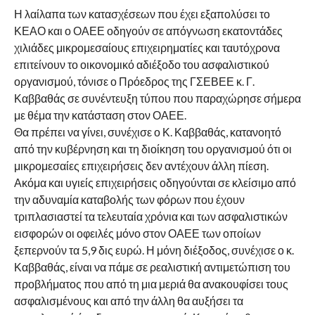
Η λαίλαπα των κατασχέσεων που έχει εξαπολύσει το
ΚΕΑΟ και ο ΟΑΕΕ οδηγούν σε απόγνωση εκατοντάδες
χιλιάδες μικρομεσαίους επιχειρηματίες και ταυτόχρονα
επιτείνουν το οικονομικό αδιέξοδο του ασφαλιστικού
οργανισμού, τόνισε ο Πρόεδρος της ΓΣΕΒΕΕ κ. Γ.
Καββαθάς σε συνέντευξη τύπου που παραχώρησε σήμερα
με θέμα την κατάσταση στον ΟΑΕΕ.
Θα πρέπει να γίνει, συνέχισε ο Κ. Καββαθάς, κατανοητό
από την κυβέρνηση και τη διοίκηση του οργανισμού ότι οι
μικρομεσαίες επιχειρήσεις δεν αντέχουν άλλη πίεση.
Ακόμα και υγιείς επιχειρήσεις οδηγούνται σε κλείσιμο από
την αδυναμία καταβολής των φόρων που έχουν
τριπλασιαστεί τα τελευταία χρόνια και των ασφαλιστικών
εισφορών οι οφειλές μόνο στον ΟΑΕΕ των οποίων
ξεπερνούν τα 5,9 δις ευρώ. Η μόνη διέξοδος, συνέχισε ο κ.
Καββαθάς, είναι να πάμε σε ρεαλιστική αντιμετώπιση του
προβλήματος που από τη μια μεριά θα ανακουφίσει τους
ασφαλισμένους και από την άλλη θα αυξήσει τα