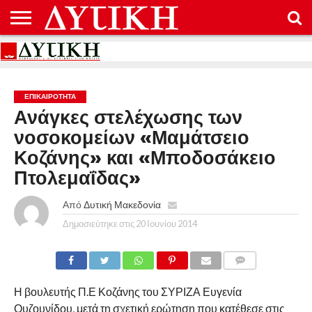
ΑΡΧΙΚΉ
ΕΠΙΚΟΙΝΩΝΊΑ
ΌΡΟΙ
ΠΡΟΣΤΑΣΊΑ
ΧΡΉΣΗΣ
ΠΡΟΣΩΠΙΚΏΝ
ΔΕΔΟΜΈΝΩΝ
ΕΠΙΚΑΙΡΟΤΗΤΑ
Ανάγκες στελέχωσης των
νοσοκομείων «Μαμάτσειο
Κοζάνης» και «Μποδοσάκειο
Πτολεμαΐδας»
Από
Δυτική Μακεδονία
Δημοσιεύτηκε στις
20 Ιουνίου 2014
COMMENTS
Η βουλευτής Π.Ε Κοζάνης του ΣΥΡΙΖΑ Ευγενία
Ουζουνίδου, μετά τη σχετική ερώτηση που κατέθεσε στις