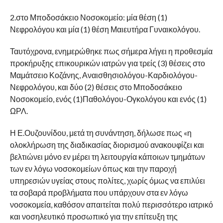
2.στο Μποδοσάκειο Νοσοκομείο: μία θέση (1)
Νεφρολόγου και μία (1) θέση Μαιευτήρα Γυναικολόγου.
Ταυτόχρονα, ενημερώθηκε πως σήμερα λήγει η προθεσμία
προκήρυξης επικουρικών ιατρών για τρείς (3) θέσεις στο
Μαμάτσειο Κοζάνης, Αναισθησιολόγου-Καρδιολόγου-
Νεφρολόγου, και δύο (2) θέσεις στο Μποδοσάκειο
Νοσοκομείο, ενός (1)Παθολόγου-Ογκολόγου και ενός (1)
ΩΡΛ.
Η Ε.Ουζουνίδου, μετά τη συνάντηση, δήλωσε πως «η
ολοκλήρωση της διαδικασίας διορισμού ανακουφίζει και
βελτιώνει μόνο εν μέρει τη λειτουργία κάποιων τμημάτων
των εν λόγω νοσοκομείων όπως και την παροχή
υπηρεσιών υγείας στους πολίτες, χωρίς όμως να επιλύει
τα σοβαρά προβλήματα που υπάρχουν στα εν λόγω
νοσοκομεία, καθόσον απαιτείται πολύ περισσότερο ιατρικό
και νοσηλευτικό προσωπικό για την επίτευξη της