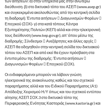
των αιτήσεων: α) στην υπηρεσία μας στην ανωτέρω
διεύθυνση· β) στο δικτυακό τόπο του ΑΣΕΠ (www.asep.gr)
και συγκεκριμένα ακολουθώντας από την κεντρική σελίδα
τη διαδρομή: Έντυπα αιτήσεων  Διαγωνισμών Φορέων 
Εποχικού (ΣΟΧ)· γ) στα κατά τόπους Κέντρα
Εξυπηρέτησης Πολιτών (ΚΕΠ) αλλά και στην ηλεκτρονική
τους διεύθυνση (www.kep.gov.gr), απ’ όπου μέσω της
διαδρομής: Σύνδεσμοι  Ανεξάρτητες και άλλες αρχές 
ΑΣΕΠ θα οδηγηθούν στην κεντρική σελίδα του δικτυακού
τόπου του ΑΣΕΠ και από εκεί θα έχουν πρόσβαση στα
έντυπα μέσω της διαδρομής: Έντυπα αιτήσεων 
Διαγωνισμών Φορέων  Εποχικού (ΣΟΧ).
Οι ενδιαφερόμενοι μπορούν να λάβουν γνώση
ηλεκτρονικά της ανακοίνωσης καθώς και του σχετικού
παραρτήματος αλλά και του Ειδικού Παραρτήματος (Α1)
Απόδειξης Χειρισμού Η/Υ όπως και του σχετικού εντύπου
αίτησης ΑΣΕΠ ΣΟΧ.3 στο δικτυακό τόπο της
Περιφερειακής Ενότητας Καστοριάς (www.kastoria.gr) και