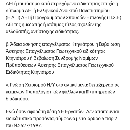
ΑΕΙ ή ταυτόσημο κατά περιεχόμενο ειδικότητας πτυχίο ή
δίπλωμα ΑΕΙ ή Ελληνικού Ανοικτού Πανεπιστημίου
(Ε.Α.Π) ΑΕΙ ή Προγραμμάτων Σπουδών Επιλογής (Π.Σ.Ε)
ΑΕΙ της ημεδαπής ή ισότιμος τίτλος σχολών της
αλλοδαπής, αντίστοιχης ειδικότητας.
β. Άδεια άσκησης επαγγέλματος Κτηνιάτρου ή Βεβαίωση
Άσκησης Επαγγέλματος Γεωτεχνικού ειδικότητας
Κτηνιάτρου ή Βεβαίωση Συνδρομής Νομίμων
Πρϋποθέσεων Άσκησης Επαγγέλματος Γεωτεχνικού
Ειδικότητας Κτηνιάτρου
γ. Γνώση Χειρισμού Η/Υ στα αντικείμενα: i)επεξεργασίας
κειμένων, ii)υπολογιστικών φύλλων και iii) υπηρεσιών
διαδικτύου.
Ενώ όσον αφορά τη θέση ΥΕ Εργατών , Δεν απαιτούνται
ειδικά τυπικά προσόντα, σύμφωνα με το άρθρο 5 παρ.2
του Ν.2527/1997.