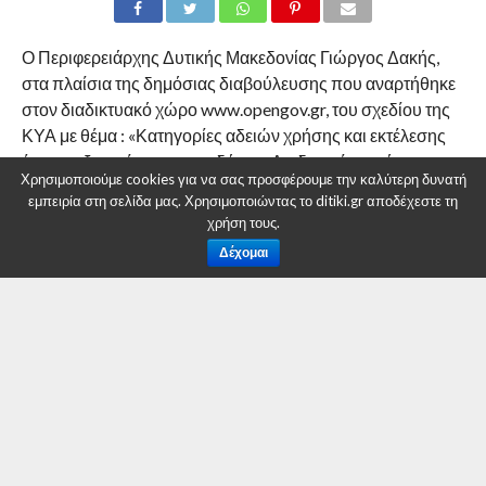
Ο Περιφερειάρχης Δυτικής Μακεδονίας Γιώργος Δακής,
στα πλαίσια της δημόσιας διαβούλευσης που αναρτήθηκε
στον διαδικτυακό χώρο www.opengov.gr, του σχεδίου της
ΚΥΑ με θέμα : «Κατηγορίες αδειών χρήσης και εκτέλεσης
έργων αξιοποίησης των υδάτων. Διαδικασία και όροι
Χρησιμοποιούμε cookies για να σας προσφέρουμε την καλύτερη δυνατή
έκδοσης ή τροποποίησης των αδειών, περιεχόμενο και
εμπειρία στη σελίδα μας. Χρησιμοποιώντας το ditiki.gr αποδέχεστε τη
διάρκεια ισχύος τους», απέστειλε επιστολή στην Ένωση
χρήση τους.
Περιφερειών Ελλάδος, με συνημμένες παρατηρήσεις-
Δέχομαι
σχόλια των υπηρεσιών της Περιφέρειας επί της υπό
διαβούλευση ΚΥΑ.
Όπως δήλωσε ο Περιφερειάρχης η παραγωγική
ανασυγκρότηση της Χώρας αποτελεί θέμα μέγιστης
προτεραιότητας και προς αυτή τη κατεύθυνση θα πρέπει
να κινείται κάθε προσπάθεια θεσμικού εκσυγχρονισμού. Ο
πρωτογενής τομέας που είναι ένας από τους πλέον
δυναμικούς κλάδους της οικονομίας μας χρήζει της