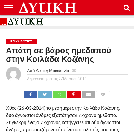
ΑΡΧΙΚΉ
ΕΠΙΚΟΙΝΩΝΊΑ
ΌΡΟΙ
ΠΡΟΣΤΑΣΊΑ
ΧΡΉΣΗΣ
ΠΡΟΣΩΠΙΚΏΝ
ΔΕΔΟΜΈΝΩΝ
ΕΠΙΚΑΙΡΟΤΗΤΑ
Απάτη σε βάρος ημεδαπού
στην Κοιλάδα Κοζάνης
Από
Δυτική Μακεδονία
Δημοσιεύτηκε στις
27 Μαρτίου 2014
COMMENTS
Χθες (26-03-2014) το μεσημέρι στην Κοιλάδα Κοζάνης,
δύο άγνωστοι άνδρες εξαπάτησαν 77χρονο ημεδαπό.
Συγκεκριμένα, ο 77χρονος κατήγγειλε ότι δύο άγνωστοι
άνδρες, προφασιζόμενοι ότι είναι ασφαλιστές που τους