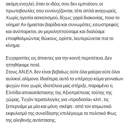
ακόμη ενοχλεί, όταν οι ιδέες σου δεν εμπνέουν, οι
πρωτοβουλίες σου ευνουχίζονται, τότε απλά αναχωρείς.
Χωρίς ηγεσία ασκητισμού, δίχως χαρά διακονίας, ποιο το
νόημα! Αν ήμασταν βαρίδια και συνωμότες, εσωστρεφείς
και ανύπαρκτοι, αν μεροληπτούσαμε και διαλύαμε
εποφθαλμιώντας θώκους, ορίστε, λευτερώνεται πια το
κίνημα.
Ευχαριστίες εις άπαντες για την κοινή περιπέτεια. Δεν
ηττηθήκαμε ποτέ.
Στους ΑΝ.ΕΛ. δεν είναι βεβαίως ούτε όλα μαύρα ούτε όλοι
αυλικοί, αλίμονο. Ιδιαίτερα, αυτό το υπέροχο κύμα γενναίων
ψυχών που χωρίς ιδιοτέλεια μας στήριξε, παραμένει η
Ελπίδα αποκατάστασης της Αξιοπρέπειας τούτης της
χώρας. Τυχόν τερατολογίες για «προδοσία» κλπ , τις
ξεπερνάμε με μία και μόνη σκέψη : από τον ατιμωτικό
εκφυλισμό της συνείδησης επιλέγουμε το πολιτικό Φως
της αληθινής αντίστασης.