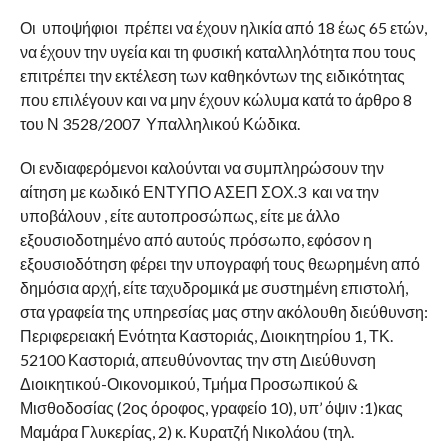
Οι υποψήφιοι πρέπει να έχουν ηλικία από 18 έως 65 ετών,
να έχουν την υγεία και τη φυσική καταλληλότητα που τους
επιτρέπει την εκτέλεση των καθηκόντων της ειδικότητας
που επιλέγουν και να μην έχουν κώλυμα κατά το άρθρο 8
του Ν 3528/2007 Υπαλληλικού Κώδικα.
Οι ενδιαφερόμενοι καλούνται να συμπληρώσουν την
αίτηση με κωδικό ΕΝΤΥΠΟ ΑΣΕΠ ΣΟΧ.3 και να την
υποβάλουν , είτε αυτοπροσώπως, είτε με άλλο
εξουσιοδοτημένο από αυτούς πρόσωπο, εφόσον η
εξουσιοδότηση φέρει την υπογραφή τους θεωρημένη από
δημόσια αρχή, είτε ταχυδρομικά με συστημένη επιστολή,
στα γραφεία της υπηρεσίας μας στην ακόλουθη διεύθυνση:
Περιφερειακή Ενότητα Καστοριάς, Διοικητηρίου 1, ΤΚ.
52100 Καστοριά, απευθύνοντας την στη Διεύθυνση
Διοικητικού-Οικονομικού, Τμήμα Προσωπικού &
Μισθοδοσίας (2ος όροφος, γραφείο 10), υπ’ όψιν :1)κας
Μαμάρα Γλυκερίας, 2) κ. Κυρατζή Νικολάου (τηλ.