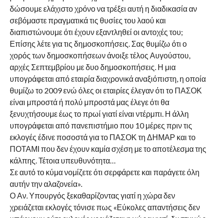
δώσουμε ελάχιστο χρόνο να τρέξει αυτή η διαδικασία αν
σεβόμαστε πραγματικά τις θυσίες του λαού και
διαπιστώνουμε ότι έχουν εξαντληθεί οι αντοχές του;
Επίσης λέτε για τις δημοσκοπήσεις. Σας θυμίζω ότι ο
χορός των δημοσκοπήσεων άνοιξε τέλος Αυγούστου,
αρχές Σεπτεμβρίου με δυο δημοσκοπήσεις. Η μια
υπογράφεται από εταιρία διαχρονικά αναξιόπιστη, η οποία
θυμίζω το 2009 ενώ όλες οι εταιρίες έλεγαν ότι το ΠΑΣΟΚ
είναι μπροστά ή πολύ μπροστά μας έλεγε ότι θα
ξενυχτήσουμε έως το πρωί γιατί είναι ντέρμπι. Η άλλη
υπογράφεται από πανεπιστήμιο που 10 μέρες πριν τις
εκλογές έδινε ποσοστά για το ΠΑΣΟΚ τη ΔΗΜΑΡ και το
ΠΟΤΑΜΙ που δεν έχουν καμία σχέση με το αποτέλεσμα της
κάλπης. Τέτοια υπευθυνότητα…
Σε αυτό το κύμα νομίζετε ότι σερφάρετε και παράγετε όλη
αυτήν την αλαζονεία».
Ο Αν. Υπουργός ξεκαθαρίζοντας γιατί η χώρα δεν
χρειάζεται εκλογές τόνισε πως «Εύκολες απαντήσεις δεν