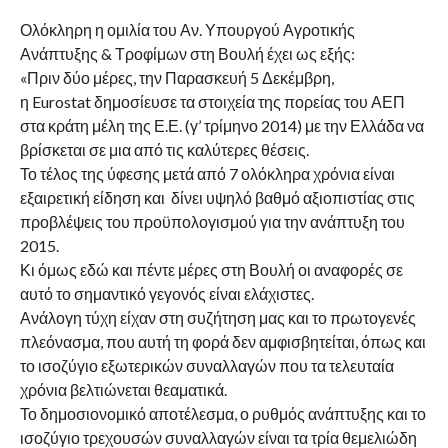
Ολόκληρη η ομιλία του Αν. Υπουργού Αγροτικής
Ανάπτυξης & Τροφίμων στη Βουλή έχει ως εξής:
«Πριν δύο μέρες, την Παρασκευή 5 Δεκέμβρη,
η Eurostat δημοσίευσε τα στοιχεία της πορείας του ΑΕΠ
στα κράτη μέλη της Ε.Ε. (γ’ τρίμηνο 2014) με την Ελλάδα να
βρίσκεται σε μια από τις καλύτερες θέσεις.
Το τέλος της ύφεσης μετά από 7 ολόκληρα χρόνια είναι
εξαιρετική είδηση και δίνει υψηλό βαθμό αξιοπιστίας στις
προβλέψεις του προϋπολογισμού για την ανάπτυξη του
2015.
Κι όμως εδώ και πέντε μέρες στη Βουλή οι αναφορές σε
αυτό το σημαντικό γεγονός είναι ελάχιστες.
Ανάλογη τύχη είχαν στη συζήτηση μας και το πρωτογενές
πλεόνασμα, που αυτή τη φορά δεν αμφισβητείται, όπως και
το ισοζύγιο εξωτερικών συναλλαγών που τα τελευταία
χρόνια βελτιώνεται θεαματικά.
Το δημοσιονομικό αποτέλεσμα, ο ρυθμός ανάπτυξης και το
ισοζύγιο τρεχουσών συναλλαγών είναι τα τρία θεμελιώδη