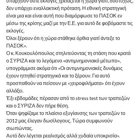
υπάρχουν ούτε εκλογές χρειάζεται η χώρα γιατί, δυστυχώς,
δεν υπάρχει εναλλακτική πρόταση. Η εθνική στρατηγική
είναι μια και είναι αυτή που διαμόρφωσε το ΠΑΣΟΚ εν
μέσω της κρίσης μαζί με την Ε.Ε. για αυτό δε φοβόμαστε τις
εκλογές.
Όλοι ξέρουν ότι η χώρα στάθηκε όρθια γιατί άντεξε το
ΠΑΣΟΚ».
Ο κ. Κουκουλόπουλος στηλιτεύοντας τη στάση που κρατά
ο ΣΥΡΙΖΑ και το λεγόμενο «αντιμνημονιακό μέτωπο»,
υπογράμμισε ακόμα ότι «Οι αντιμνημονιακές δυνάμεις
έχουν ηττηθεί στρατηγικά και το ξέρουν. Για αυτό
προσπαθούν να πείσουν με «χειροφιλήματα» ότι έχουν
αλλάξει.
Έξι εβδομάδες πέρασαν από το stress test των τραπεζών
και ο ΣΥΡΙΖΑ δεν πήρε θέση.
Όταν ψηφίζαμε το πλαίσιο εξυγίανσης των τραπεζών το
2012 μας έλεγαν δωσίλογους. Τώρα συμφωνούν
σιωπώντας.
Αυτό δεν λέγεται ρεαλισμός αλλά χυδαία υποκρισία».