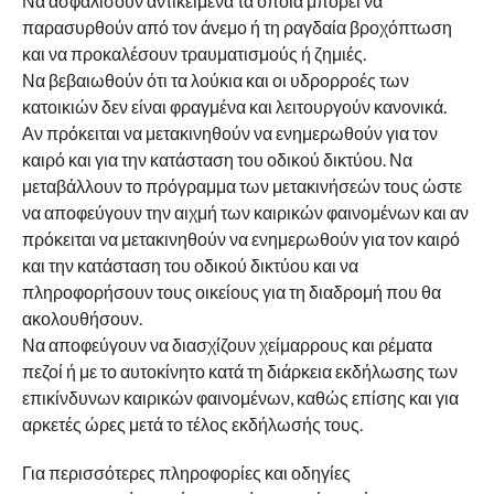
RELATED ITEMS:
ΠΟΛΙΤΙΚΉ ΠΡΟΣΤΑΣΊΑ
ΣΥΝΙΣΤΑΤΑΙ ΓΙΑ ΕΣΑΣ
Πολιτική Προστασία Δήμου Κοζάνης: Έκτακτο
δελτίο επιδείνωσης καιρού από την ΕΜΥ –
Μέτρα Αυτοπροστασίας για Χιόνια και Παγετό
Δήμος Κοζάνης: Απαγόρευση κυκλοφορίας
την Τετάρτη 17 Ιουλίου 2024 και ώρες 10:00
έως 22:00 στο Άλσος Κουρί λόγω υψηλού
κινδύνου πυρκαγιάς
Δήμος Κοζάνης: Υψηλός κίνδυνος πυρκαγιάς
την Τετάρτη 17 Ιουλίου 2024