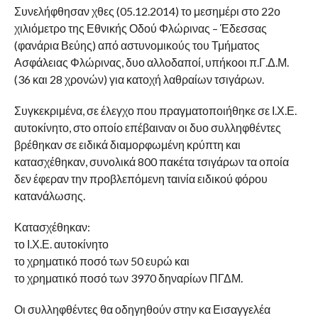
Συνελήφθησαν χθες (05.12.2014) το μεσημέρι στο 22ο
χιλιόμετρο της Εθνικής Οδού Φλώρινας – Έδεσσας
(φανάρια Βεύης) από αστυνομικούς του Τμήματος
Ασφάλειας Φλώρινας, δυο αλλοδαποί, υπήκοοι π.Γ.Δ.Μ.
(36 και 28 χρονών) για κατοχή λαθραίων τσιγάρων.
Συγκεκριμένα, σε έλεγχο που πραγματοποιήθηκε σε Ι.Χ.Ε.
αυτοκίνητο, στο οποίο επέβαιναν οι δυο συλληφθέντες
βρέθηκαν σε ειδικά διαμορφωμένη κρύπτη και
κατασχέθηκαν, συνολικά 800 πακέτα τσιγάρων τα οποία
δεν έφεραν την προβλεπόμενη ταινία ειδικού φόρου
κατανάλωσης.
Κατασχέθηκαν:
το Ι.Χ.Ε. αυτοκίνητο
το χρηματικό ποσό των 50 ευρώ και
το χρηματικό ποσό των 3970 δηναρίων ΠΓΔΜ.
Οι συλληφθέντες θα οδηγηθούν στην κα Εισαγγελέα