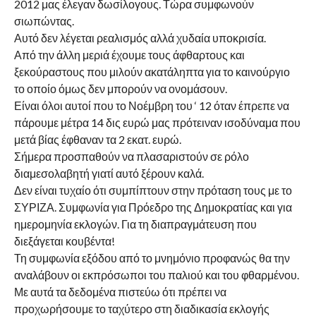
2012 μας έλεγαν δωσίλογους. Τώρα συμφωνούν
σιωπώντας.
Αυτό δεν λέγεται ρεαλισμός αλλά χυδαία υποκρισία.
Από την άλλη μεριά έχουμε τους άφθαρτους και
ξεκούραστους που μιλούν ακατάληπτα για το καινούργιο
το οποίο όμως δεν μπορούν να ονομάσουν.
Είναι όλοι αυτοί που το Νοέμβρη του ‘ 12 όταν έπρεπε να
πάρουμε μέτρα 14 δις ευρώ μας πρότειναν ισοδύναμα που
μετά βίας έφθαναν τα 2 εκατ. ευρώ.
Σήμερα προσπαθούν να πλασαριστούν σε ρόλο
διαμεσολαβητή γιατί αυτό ξέρουν καλά.
Δεν είναι τυχαίο ότι συμπίπτουν στην πρόταση τους με το
ΣΥΡΙΖΑ. Συμφωνία για Πρόεδρο της Δημοκρατίας και για
ημερομηνία εκλογών. Για τη διαπραγμάτευση που
διεξάγεται κουβέντα!
Τη συμφωνία εξόδου από το μνημόνιο προφανώς θα την
αναλάβουν οι εκπρόσωποι του παλιού και του φθαρμένου.
Με αυτά τα δεδομένα πιστεύω ότι πρέπει να
προχωρήσουμε το ταχύτερο στη διαδικασία εκλογής