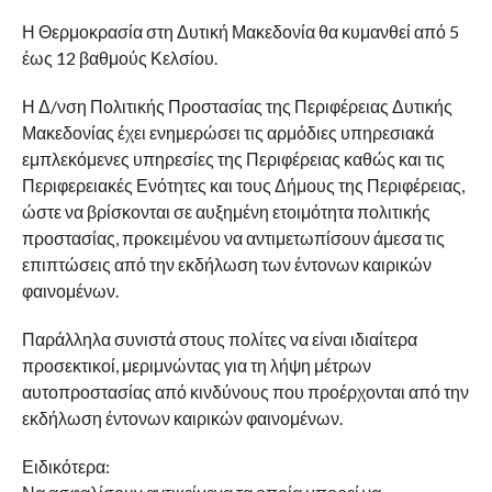
μεταβάλλουν το πρόγραμμα των μετακινήσεών τους ώστε
να αποφεύγουν την αιχμή των καιρικών φαινομένων και αν
πρόκειται να μετακινηθούν να ενημερωθούν για τον καιρό
και την κατάσταση του οδικού δικτύου και να
πληροφορήσουν τους οικείους για τη διαδρομή που θα
ακολουθήσουν.
Να αποφεύγουν να διασχίζουν χείμαρρους και ρέματα
πεζοί ή με το αυτοκίνητο κατά τη διάρκεια εκδήλωσης των
επικίνδυνων καιρικών φαινομένων, καθώς επίσης και για
αρκετές ώρες μετά το τέλος εκδήλωσής τους.
Για περισσότερες πληροφορίες και οδηγίες
αυτοπροστασίας από τα ακραία καιρικά φαινόμενα, οι
πολίτες μπορούν να επισκεφθούν τη νέα ιστοσελίδα της
Γενικής Γραμματείας Πολιτικής Προστασίας στην
ηλεκτρονική διεύθυνση:
www.civilprotection.gr