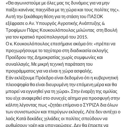
«Θα αγωνιστούμε με όλες μας τις δυνάμεις για να μην
παίξει κανένας παιχνίδια με τη χώρα και τους πολίτες της».
Αυτή την ξεκάθαρη θέση για τη στάση του ΠΑΣΟΚ
εξέφρασε ο Αν. Υπουργός Αγροτικής Ανάπτυξης &
Τροφίμων Πάρις Κουκουλόπουλος μιλώντας στη Βουλή
για τον κρατικό προϋπολογισμό του 2015.
Ο κ. Κουκουλόπουλος επεσήμανε ακόμα ότι: «πρέπει να
προχωρήσουμε το ταχύτερο στη διαδικασία εκλογής
Προέδρου της Δημοκρατίας χωρίς συμφωνίες και
συναλλαγές. Με μικρή τεχνική παράταση του
προγράμματος για να είναι η χώρα ασφαλής.
Εάν εκλέξουμε Πρόεδρο είναι δεδομένο ότι η κυβερνητική
πλειοψηφία θα είναι διευρυμένη την επόμενη μέρα και θα
μπορεί να εγγυηθεί για τη χώρα». Στην έναρξη της ομιλίας
του είχε αναφερθεί στο συνεχές αίτημα για προσφυγή στην
κάλπη λέγοντας πως «ζητάει επίμονα ο ΣΥΡΙΖΑ δια όλων
των συνιστωσών και πτερύγων εκλογές. Λέτε δεν αντέχει ο
λαός Κατά δεκάδες χιλιάδες οι πολίτες σπεύδουν να
ρυθμίσουν χρέη και υποχρεώσεις. Δεν θα έπρεπε να