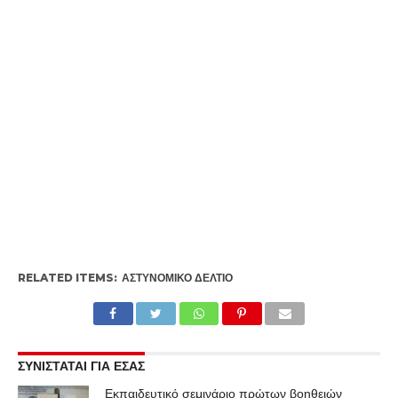
Συνελήφθη 32χρονος ημεδαπός, για
ανθρωποκτονία 30χρονου ημεδαπού στη
Φλώρινα
ΕΠΙΚΑΙΡΟΤΗΤΑ
Δελτίο επιδείνωσης καιρού
από την Διεύθυνση Πολιτικής
Προστασίας Δυτικής
Μακεδονίας
By
Δυτική Μακεδονία
Posted on
5 Δεκεμβρίου 2014