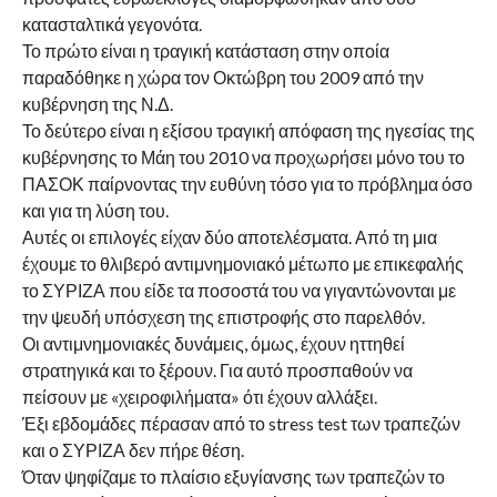
κατασταλτικά γεγονότα.
Το πρώτο είναι η τραγική κατάσταση στην οποία
παραδόθηκε η χώρα τον Οκτώβρη του 2009 από την
κυβέρνηση της Ν.Δ.
Το δεύτερο είναι η εξίσου τραγική απόφαση της ηγεσίας της
κυβέρνησης το Μάη του 2010 να προχωρήσει μόνο του το
ΠΑΣΟΚ παίρνοντας την ευθύνη τόσο για το πρόβλημα όσο
και για τη λύση του.
Αυτές οι επιλογές είχαν δύο αποτελέσματα. Από τη μια
έχουμε το θλιβερό αντιμνημονιακό μέτωπο με επικεφαλής
το ΣΥΡΙΖΑ που είδε τα ποσοστά του να γιγαντώνονται με
την ψευδή υπόσχεση της επιστροφής στο παρελθόν.
Οι αντιμνημονιακές δυνάμεις, όμως, έχουν ηττηθεί
στρατηγικά και το ξέρουν. Για αυτό προσπαθούν να
πείσουν με «χειροφιλήματα» ότι έχουν αλλάξει.
Έξι εβδομάδες πέρασαν από το stress test των τραπεζών
και ο ΣΥΡΙΖΑ δεν πήρε θέση.
Όταν ψηφίζαμε το πλαίσιο εξυγίανσης των τραπεζών το