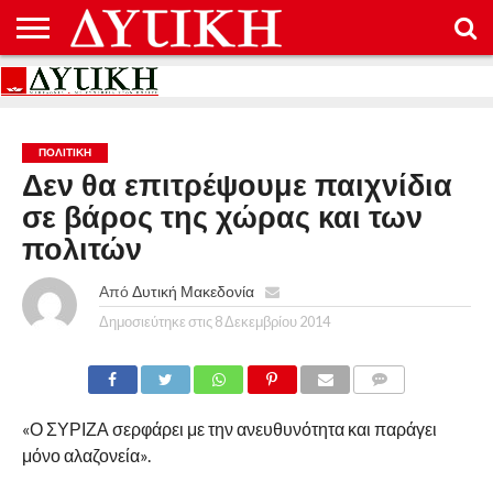
ΑΡΧΙΚΉ
ΕΠΙΚΟΙΝΩΝΊΑ
ΌΡΟΙ
ΠΡΟΣΤΑΣΊΑ
ΧΡΉΣΗΣ
ΠΡΟΣΩΠΙΚΏΝ
ΔΕΔΟΜΈΝΩΝ
ΠΟΛΙΤΙΚΉ
Δεν θα επιτρέψουμε παιχνίδια
σε βάρος της χώρας και των
πολιτών
Από
Δυτική Μακεδονία
Δημοσιεύτηκε στις
8 Δεκεμβρίου 2014
COMMENTS
«Ο ΣΥΡΙΖΑ σερφάρει με την ανευθυνότητα και παράγει
μόνο αλαζονεία».