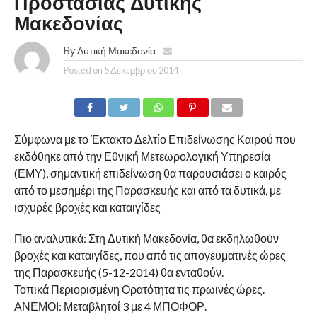
Περιφερειακές Ενότητες και τους Δήμους της Περιφέρειας,
ώστε να βρίσκονται σε αυξημένη ετοιμότητα πολιτικής
προστασίας, προκειμένου να αντιμετωπίσουν άμεσα τις
επιπτώσεις από την εκδήλωση των έντονων καιρικών
φαινομένων.
Παράλληλα συνιστά στους πολίτες να είναι ιδιαίτερα
προσεκτικοί, μεριμνώντας για τη λήψη μέτρων
αυτοπροστασίας από κινδύνους που προέρχονται από την
εκδήλωση έντονων καιρικών φαινομένων.
Ειδικότερα:
Να ασφαλίσουν αντικείμενα τα οποία μπορεί να
παρασυρθούν από τον άνεμο ή τη ραγδαία βροχόπτωση
και να προκαλέσουν τραυματισμούς ή ζημιές.
Να βεβαιωθούν ότι τα λούκια και οι υδρορροές των
κατοικιών δεν είναι φραγμένα και λειτουργούν κανονικά.
Αν πρόκειται να μετακινηθούν να ενημερωθούν για τον
καιρό και για την κατάσταση του οδικού δικτύου. Να