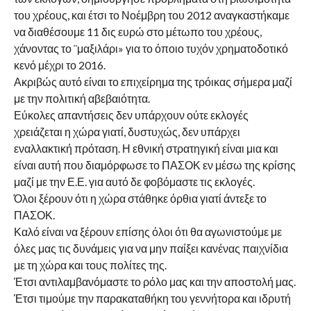
του χρέους, και έτσι το Νοέμβρη του 2012 αναγκαστήκαμε
να διαθέσουμε 11 δις ευρώ στο μέτωπο του χρέους,
χάνοντας το ¨μαξιλάρι» για το όποιο τυχόν χρηματοδοτικό
κενό μέχρι το 2016.
Ακριβώς αυτό είναι το επιχείρημα της τρόικας σήμερα μαζί
με την πολιτική αβεβαιότητα.
Εύκολες απαντήσεις δεν υπάρχουν ούτε εκλογές
χρειάζεται η χώρα γιατί, δυστυχώς, δεν υπάρχει
εναλλακτική πρόταση. Η εθνική στρατηγική είναι μια και
είναι αυτή που διαμόρφωσε το ΠΑΣΟΚ εν μέσω της κρίσης
μαζί με την Ε.Ε. για αυτό δε φοβόμαστε τις εκλογές.
Όλοι ξέρουν ότι η χώρα στάθηκε όρθια γιατί άντεξε το
ΠΑΣΟΚ.
Καλό είναι να ξέρουν επίσης όλοι ότι θα αγωνιστούμε με
όλες μας τις δυνάμεις για να μην παίξει κανένας παιχνίδια
με τη χώρα και τους πολίτες της.
Έτσι αντιλαμβανόμαστε το ρόλο μας και την αποστολή μας.
Έτσι τιμούμε την παρακαταθήκη του γεννήτορα και ιδρυτή