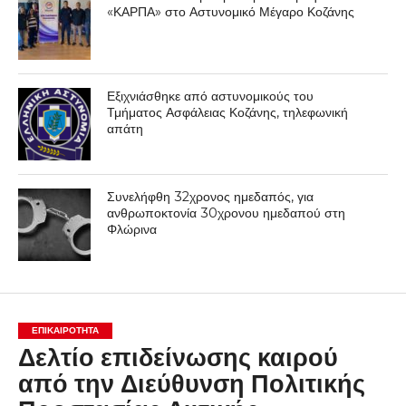
Σύμφωνα με το Έκτακτο Δελτίο Επιδείνωσης Καιρού που
εκδόθηκε από την Εθνική Μετεωρολογική Υπηρεσία
(ΕΜΥ), σημαντική επιδείνωση θα παρουσιάσει ο καιρός
από το μεσημέρι της Παρασκευής και από τα δυτικά, με
ισχυρές βροχές και καταιγίδες
Πιο αναλυτικά: Στη Δυτική Μακεδονία, θα εκδηλωθούν
βροχές και καταιγίδες, που από τις απογευματινές ώρες
της Παρασκευής (5-12-2014) θα ενταθούν.
Τοπικά Περιορισμένη Ορατότητα τις πρωινές ώρες.
ΑΝΕΜΟΙ: Μεταβλητοί 3 με 4 ΜΠΟΦΟΡ.
Η Θερμοκρασία στη Δυτική Μακεδονία θα κυμανθεί από 5
έως 12 βαθμούς Κελσίου.
Η Δ/νση Πολιτικής Προστασίας της Περιφέρειας Δυτικής
Μακεδονίας έχει ενημερώσει τις αρμόδιες υπηρεσιακά
εμπλεκόμενες υπηρεσίες της Περιφέρειας καθώς και τις