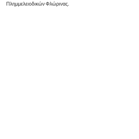
Πλημμελειοδικών Φλώρινας.
RELATED ITEMS:
ΑΣΤΥΝΟΜΙΚΌ ΔΕΛΤΊΟ
ΣΥΝΙΣΤΑΤΑΙ ΓΙΑ ΕΣΑΣ
Εκπαιδευτικό σεμινάριο πρώτων βοηθειών
«ΚΑΡΠΑ» στο Αστυνομικό Μέγαρο Κοζάνης
Εξιχνιάσθηκε από αστυνομικούς του
Τμήματος Ασφάλειας Κοζάνης, τηλεφωνική
απάτη