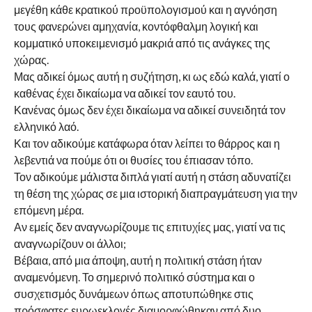
μεγέθη κάθε κρατικού προϋπολογισμού και η αγνόηση
τους φανερώνει αμηχανία, κοντόφθαλμη λογική και
κομματικό υποκειμενισμό μακριά από τις ανάγκες της
χώρας.
Μας αδικεί όμως αυτή η συζήτηση, κι ως εδώ καλά, γιατί ο
καθένας έχει δικαίωμα να αδικεί τον εαυτό του.
Κανένας όμως δεν έχει δικαίωμα να αδικεί συνειδητά τον
ελληνικό λαό.
Και τον αδικούμε κατάφωρα όταν λείπει το θάρρος και η
λεβεντιά να πούμε ότι οι θυσίες του έπιασαν τόπο.
Τον αδικούμε μάλιστα διπλά γιατί αυτή η στάση αδυνατίζει
τη θέση της χώρας σε μια ιστορική διαπραγμάτευση για την
επόμενη μέρα.
Αν εμείς δεν αναγνωρίζουμε τις επιτυχίες μας, γιατί να τις
αναγνωρίζουν οι άλλοι;
Βέβαια, από μια άποψη, αυτή η πολιτική στάση ήταν
αναμενόμενη. Το σημερινό πολιτικό σύστημα και ο
συσχετισμός δυνάμεων όπως αποτυπώθηκε στις
πρόσφατες ευρωεκλογές διαμορφώθηκαν από δυο