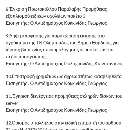
8.Έγκριση Πρωτοκόλλου Παραλαβής Προμήθειας
εξοπλισμού ειδικών σχολείων πακέτο 3
Εισηγητής : Ο Αντιδήμαρχος Κοκκινίδης Γεώργιος
9.Λήψη απόφασης για παραχώρηση έκτασης στο
αγρόκτημα της ΤΚ Ολυμπιάδος του Δήμου Εορδαίας για
ίδρυση βιοτεχνίας συναρμολόγησης αεροσκαφών και
πεδίο προσγείωσης.
Εισηγητής : Ο Αντιδήμαρχος Πολυχρονίδης Κωνσταντίνος
10.Επιστροφή χρημάτων ως αχρεωστήτως καταβληθέντα.
Εισηγητής : Ο Αντιδήμαρχος Κοκκινίδης Γεώργιος
11.Έγκριση διενέργειας προμήθειας σκληρών δίσκων του
server
Εισηγητής : Ο Αντιδήμαρχος Κοκκινίδης Γεώργιος
12.Ορισμός υπαλλήλου στην ειδική επιτροπή του άρθρου
71 του Ν. 4257/2014 σχετικά με την εκκαθάριση της