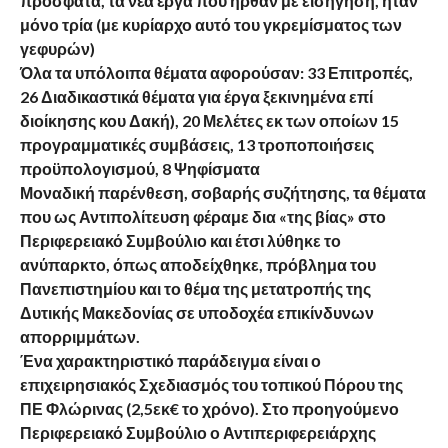
πρόσφατα, τα νέα έργα που ήρθαν με εισήγηση, ήταν
μόνο τρία (με κυρίαρχο αυτό του γκρεμίσματος των
γεφυρών)
Όλα τα υπόλοιπα θέματα αφορούσαν: 33 Επιτροπές,
26 Διαδικαστικά θέματα για έργα ξεκινημένα επί
διοίκησης κου Δακή), 20 Μελέτες εκ των οποίων 15
προγραμματικές συμβάσεις, 13 τροποποιήσεις
προϋπολογισμού, 8 Ψηφίσματα
Μοναδική παρένθεση, σοβαρής συζήτησης, τα θέματα
που ως Αντιπολίτευση φέραμε δια «της βίας» στο
Περιφερειακό Συμβούλιο και έτσι λύθηκε το
ανύπαρκτο, όπως αποδείχθηκε, πρόβλημα του
Πανεπιστημίου και το θέμα της μετατροπής της
Δυτικής Μακεδονίας σε υποδοχέα επικίνδυνων
απορριμμάτων.
Ένα χαρακτηριστικό παράδειγμα είναι ο
επιχειρησιακός Σχεδιασμός του τοπικού Πόρου της
ΠΕ Φλώρινας (2,5εκ€ το χρόνο). Στο προηγούμενο
Περιφερειακό Συμβούλιο ο Αντιπεριφερειάρχης