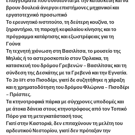
επαγγέλματα που συνδέονται με την κατασκευή και να
βρουν δουλειά άνεργοι επιστήμονες μηχανικοί και
εργατοτεχνικό προσωπικό
Το ερευνητικό ινστιτούτο, τη δεύτερη κουζίνα, το
ξηραντήριο, τη παροχή κεφαλαίου κίνησης και το
πρόγραμμα κατάρτισης και εξωστρέφειας για τη
Γούνα
Τη τεχνητή χιόνωση στη Βασιλίτσα, το μουσείο της
Μηλιάς ή το αστεροσκοπείο στον Όρλιακα, τη
κατασκευή του δρόμου Γρεβενών – Βασιλίτσας και τη
σύνδεση της Δεσκάτης με τα Γρεβενά και την Εγνατία.
Το 2ο lift στο Πισοδέρι, γιατί δε συζητήθηκε η χάραξη
και η χρηματοδότηση του δρόμου Φλώρινα – Πισοδέρι
– Πρέσπες.
Τα κτηνοτροφικά πάρκα με σύγχρονες υποδομές και
με άτοκα δάνεια στους κτηνοτρόφους από τον Τοπικό
Πόρο για τη μετεγκατάστασή τους
Γιατί στην Καστοριά, δεν επιταχύνουν τη μελέτη του
αρδευτικού Νεστορίου, γιατί δεν πρόταξαν την