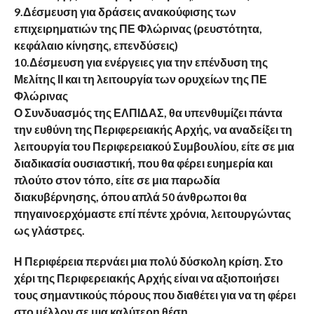
9.Δέσμευση για δράσεις ανακούφισης των
επιχειρηματιών της ΠΕ Φλώρινας (ρευστότητα,
κεφάλαιο κίνησης, επενδύσεις)
10.Δέσμευση για ενέργειες για την επένδυση της
Μελίτης ΙΙ και τη λειτουργία των ορυχείων της ΠΕ
Φλώρινας
Ο Συνδυασμός της ΕΛΠΙΔΑΣ, θα υπενθυμίζει πάντα
την ευθύνη της Περιφερειακής Αρχής, να αναδείξει τη
λειτουργία του Περιφερειακού Συμβουλίου, είτε σε μια
διαδικασία ουσιαστική, που θα φέρει ευημερία και
πλούτο στον τόπο, είτε σε μια παρωδία
διακυβέρνησης, όπου απλά 50 άνθρωποι θα
πηγαινοερχόμαστε επί πέντε χρόνια, λειτουργώντας
ως γλάστρες.
Η Περιφέρεια περνάει μια πολύ δύσκολη κρίση. Στο
χέρι της Περιφερειακής Αρχής είναι να αξιοποιήσει
τους σημαντικούς πόρους που διαθέτει για να τη φέρει
στο μέλλον σε μια καλύτερη θέση.