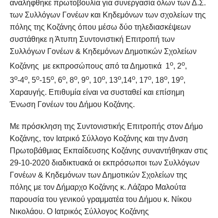
αναλήφθηκε πρωτοβουλία για συνεργασία όλων των Δ.Σ.
των Συλλόγων Γονέων και Κηδεμόνων των σχολείων της
πόλης της Κοζάνης όπου μέσω δύο τηλεδιασκέψεων
συστάθηκε η Άτυπη Συντονιστική Επιτροπή των
Συλλόγων Γονέων & Κηδεμόνων Δημοτικών Σχολείων
ο
ο
Κοζάνης με εκπροσώπους από τα Δημοτικά 1
, 2
,
ο
ο
ο
ο
ο
ο
ο
ο
ο
ο
ο
ο
ο
3
-4
, 5
-15
, 6
, 8
, 9
, 10
, 13
,14
, 17
, 18
, 19
,
Χαραυγής. Επιθυμία είναι να συσταθεί και επίσημη
Ένωση Γονέων του Δήμου Κοζάνης.
Με πρόσκληση της Συντονιστικής Επιτροπής στον Δήμο
Κοζάνης, τον Ιατρικό Σύλλογο Κοζάνης και την Δνση
Πρωτοβάθμιας Εκπαίδευσης Κοζάνης συναντήθηκαν στις
29-10-2020 διαδικτυακά οι εκπρόσωποι των Συλλόγων
Γονέων & Κηδεμόνων των Δημοτικών Σχολείων της
πόλης με τον Δήμαρχο Κοζάνης κ. Λάζαρο Μαλούτα
παρουσία του γενικού γραμματέα του Δήμου κ. Νίκου
Νικολάου. Ο Ιατρικός Σύλλογος Κοζάνης