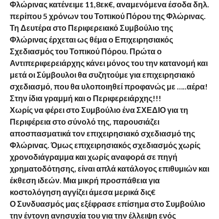
Φλώρινας κατένειμε 11,8εκ€, αναμενόμενα έσοδα δηλ.
περίπου 5 χρόνων του Τοπικού Πόρου της Φλώρινας.
Τη Δευτέρα στο Περιφερειακό Συμβούλιο της
Φλώρινας έρχεται ως θέμα ο Επιχειρησιακός
Σχεδιασμός του Τοπικού Πόρου. Πρώτα ο
Αντιπεριφερειάρχης κάνει μόνος του την κατανομή και
μετά οι Σύμβουλοι θα συζητούμε για επιχειρησιακό
σχεδιασμό, που θα υλοποιηθεί προφανώς με …..αέρα!
Στην ίδια γραμμή και ο Περιφερειάρχης!!!
Χωρίς να φέρει στο Συμβούλιο ένα ΣΧΕΔΙΟ για τη
Περιφέρεια στο σύνολό της, παρουσιάζει
αποσπασματικά τον επιχειρησιακό σχεδιασμό της
Φλώρινας. Όμως επιχειρησιακός σχεδιασμός χωρίς
χρονοδιάγραμμα και χωρίς αναφορά σε πηγή
χρηματοδότησης, είναι απλά κατάλογος επιθυμιών και
έκθεση ιδεών. Μια μικρή προσπάθεια για
κοστολόγηση αγγίζει άμεσα μερικά δις€
Ο Συνδυασμός μας εξέφρασε επίσημα στο Συμβούλιο
την έντονη ανησυχία του για την έλλειψη ενός