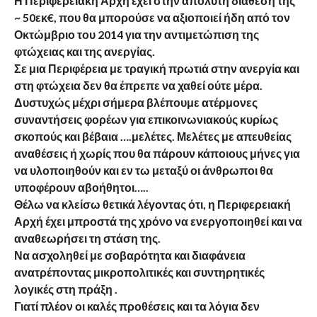
Η Περιφερειακή Αρχή έχει στην απόλυτη διάθεσή της
~ 50εκ€, που θα μπορούσε να αξιοποιεί ήδη από τον
Οκτώμβριο του 2014 για την αντιμετώπιση της
φτώχειας και της ανεργίας.
Σε μια Περιφέρεια με τραγική πρωτιά στην ανεργία και
στη φτώχεια δεν θα έπρεπε να χαθεί ούτε μέρα.
Δυστυχώς μέχρι σήμερα βλέπουμε ατέρμονες
συναντήσεις φορέων για επικοινωνιακούς κυρίως
σκοπούς και βέβαια ….μελέτες. Μελέτες με απευθείας
αναθέσεις ή χωρίς που θα πάρουν κάποιους μήνες για
να υλοποιηθούν και εν τω μεταξύ οι άνθρωποι θα
υποφέρουν αβοήθητοι…..
Θέλω να κλείσω θετικά λέγοντας ότι, η Περιφερειακή
Αρχή έχει μπροστά της χρόνο να ενεργοποιηθεί και να
αναθεωρήσει τη στάση της.
Να ασχοληθεί με σοβαρότητα και διαφάνεια
ανατρέποντας μικροπολιτικές και συντηρητικές
λογικές στη πράξη .
Γιατί πλέον οι καλές προθέσεις και τα λόγια δεν