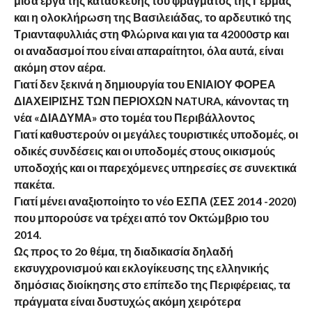
μισά έργα της κατασκευής του φράγματος της Γέρμας
και η ολοκλήρωση της Βασιλειάδας, το αρδευτικό της
Τριανταφυλλιάς στη Φλώρινα και για τα 42000στρ και
οι αναδασμοί που είναι απαραίτητοι, όλα αυτά, είναι
ακόμη στον αέρα.
Γιατί δεν ξεκινά η δημιουργία του ΕΝΙΑΙΟΥ ΦΟΡΕΑ
ΔΙΑΧΕΙΡΙΣΗΣ ΤΩΝ ΠΕΡΙΟΧΩΝ NATURA, κάνοντας τη
νέα «ΔΙΑΔΥΜΑ» στο τομέα του Περιβάλλοντος
Γιατί καθυστερούν οι μεγάλες τουριστικές υποδομές, οι
οδικές συνδέσεις και οι υποδομές στους οικισμούς
υποδοχής και οι παρεχόμενες υπηρεσίες σε συνεκτικά
πακέτα.
Γιατί μένει αναξιοποίητο το νέο ΕΣΠΑ (ΣΕΣ 2014 -2020)
που μπορούσε να τρέχει από τον Οκτώμβριο του
2014.
Ως προς το 2ο θέμα, τη διαδικασία δηλαδή
εκσυγχρονισμού και εκλογίκευσης της ελληνικής
δημόσιας διοίκησης στο επίπεδο της Περιφέρειας, τα
πράγματα είναι δυστυχώς ακόμη χειρότερα