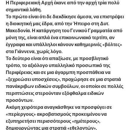
Η Περιφερειακή Αρχή έκανε από την αρχή τρία πολύ
σημαντικά λάθη.
Το πρώτο είναι ότι δε διεκδίκησε άμεσα, να επιστρέψει
η διοικητική μας έδρα, από την Ήπειρο στη Δυτ.
Μακεδονία. Η κατάργηση του Γενικού Γραμματέα από
μόνη της, είναι απλά ένα επικοινωνιακό τερτίπι, αν
έγγραφα και υπάλληλοι κάνουν καθημερινές «βόλτες»
στα Γιάννενα, χωρίς λόγο.
Το δεύτερο είναι ότι απαξίωσε, με προσβλητικό
τρόπο, το αξιόλογο υπαλληλικό προσωπικό της
Περιφέρειας και σε μια άγαρμπη προσπάθεια να
«ξεχρεώσει υποσχέσεις», προχώρησε σε μια στρατιά
πανάκριβων ειδικών συμβούλων, οι οποίοι σε πολλές
περιπτώσεις στερούνταν εξόφθαλμα ειδικών
προσόντων.
Ακόμη χειρότερα αναγκάσθηκε να προσφύγει σε
«περίεργους» ακροβατισμούς προκειμένου να
εξυπηρετήσει περισσότερους «ημέτερους»,
δημιουργώντας μια στρατιά «εθελοντών»,