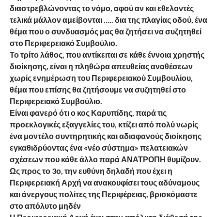
διαστρεβλώνοντας το νόμο, αφού αν και εθελοντές
τελικά μάλλον αμείβονται ….. δια της πλαγίας οδού, ένα
θέμα που ο συνδυασμός μας θα ζητήσει να συζητηθεί
στο Περιφερειακό Συμβούλιο.
Το τρίτο λάθος, που αντίκειται σε κάθε έννοια χρηστής
διοίκησης, είναι η πληθώρα απευθείας αναθέσεων
χωρίς ενημέρωση του Περιφερειακού Συμβουλίου,
θέμα που επίσης θα ζητήσουμε να συζητηθεί στο
Περιφερειακό Συμβούλιο.
Είναι φανερό ότι ο κος Καρυπίδης, παρά τις
προεκλογικές εξαγγελίες του, κτίζει από πολύ νωρίς
ένα μοντέλο συντηρητικής και αδιαφανούς διοίκησης
εγκαθιδρύοντας ένα «νέο σύστημα» πελατειακών
σχέσεων που κάθε άλλο παρά ΑΝΑΤΡΟΠΗ θυμίζουν.
Ως προς το 3ο, την ευθύνη δηλαδή που έχει η
Περιφερειακή Αρχή να ανακουφίσει τους αδύναμους
και άνεργους πολίτες της Περιφέρειας, βρισκόμαστε
στο απόλυτο μηδέν