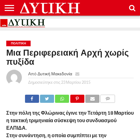
ΑΡΧΙΚΉ
ΑΡΧΙΚΉ
ΕΠΙΚΟΙΝΩΝΊΑ
ΌΡΟΙ
ΠΡΟΣΤΑΣΊΑ
ΕΠΙΚΟΙΝΩΝΊΑ
ΌΡΟΙ
ΠΡΟΣΤΑΣΊΑ
ΧΡΉΣΗΣ
ΠΡΟΣΩΠΙΚΏΝ
ΧΡΉΣΗΣ
ΠΡΟΣΩΠΙΚΏΝ
ΔΕΔΟΜΈΝΩΝ
ΔΕΔΟΜΈΝΩΝ
ΠΟΛΙΤΙΚΉ
Μια Περιφερειακή Αρχή χωρίς
πυξίδα
Από
Δυτική Μακεδονία
Δημοσιεύτηκε στις
23 Μαρτίου 2015
COMMENTS
Στην πόλη της Φλώρινας έγινε την Τετάρτη 18 Μαρτίου
η τακτική τριμηνιαία σύσκεψη του συνδυασμού
ΕΛΠΙΔΑ.
Στην συνάντηση, η οποία συμπίπτει με την