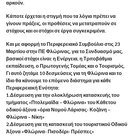
αρκούν.
Κάποτε έρχεται η στιγμή που τα λόγια πρέπει να
γίνουν πράξεις, οι προθέσεις να μετατραπούν σε
στόχους και οι στόχοι σε έργα συγκεκριμένα.
Και με αφορμή το Περιφερειακό Συμβούλιο στις 23
Μαρτίου στην ΠΕ Φλώρινας, για το Συνδυασμό μας,
βασικοί στόχοι είναι: η Ενέργεια, η Τριτοβάθμια
εκπαίδευση, ο Πρωτογενής Τομέας και ο Τουρισμός.
Γι αυτό ζητάμε 10 δεσμεύσεις για τη Φλώρινα και το
ίδιο θα κάνουμε το επόμενο διάστημα για κάθε
Περιφερειακή Ενότητα:
1.Δέσμευση για την ολοκλήρωση κατασκευής του
τμήματος «Πτολεμαϊδα – Φλώρινα» του Κάθετου
οδικού άξονα «όρια Νομού Λάρισας- Κοζάνη –
Φλώρινα – Νίκη»
2.Δέσμευση για τη κατασκευή του τουριστικού Οδικού
Άξονα «Φλώρινα- Πισοδέρι- Πρέσπες»