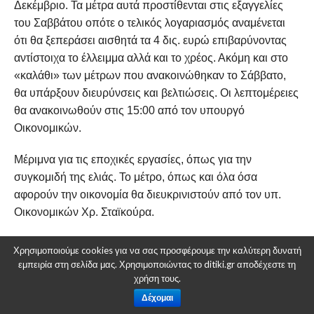
Δεκέμβριο. Τα μέτρα αυτά προστίθενται στις εξαγγελίες
του Σαββάτου οπότε ο τελικός λογαριασμός αναμένεται
ότι θα ξεπεράσει αισθητά τα 4 δις. ευρώ επιβαρύνοντας
αντίστοιχα το έλλειμμα αλλά και το χρέος. Ακόμη και στο
«καλάθι» των μέτρων που ανακοινώθηκαν το Σάββατο,
θα υπάρξουν διευρύνσεις και βελτιώσεις. Οι λεπτομέρειες
θα ανακοινωθούν στις 15:00 από τον υπουργό
Οικονομικών.
Μέριμνα για τις εποχικές εργασίες, όπως για την
συγκομιδή της ελιάς. Το μέτρο, όπως και όλα όσα
αφορούν την οικονομία θα διευκρινιστούν από τον υπ.
Οικονομικών Χρ. Σταϊκούρα.
«Πατάμε γκάζι στις ευθείες και φρένο στις στροφές»
Χρησιμοποιούμε cookies για να σας προσφέρουμε την καλύτερη δυνατή
Χρησιμοποιούμε cookies για να σας προσφέρουμε την καλύτερη δυνατή
ανέφερε χαρακτηριστικά, προσθέτοντας ότι
εμπειρία στη σελίδα μας. Χρησιμοποιώντας το ditiki.gr αποδέχεστε τη
εμπειρία στη σελίδα μας. Χρησιμοποιώντας το ditiki.gr αποδέχεστε τη
αντιλαμβάνεται πως «θα υπάρξει πόνος στην οικονομία,
χρήση τους.
χρήση τους.
αλλά υπάρχουν πυρομαχικά».
Δέχομαι
Δέχομαι