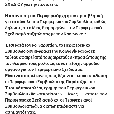
ΣΧΕΔΙΟΥ για την πενταετία.
Η απάντηση του Περιφερειάρχη ήταν προσβλητική
για το σύνολο του Περιφερειακού Συμβουλίου, καθώς
δήλωσε, ότι ο ίδιος διαμορφώνει τον Περιφερειακό
Σχεδιασμό συζητώντας με την Κοινωνία!!!
Έτσι κατά τον κο Καρυπίδη, το Περιφερειακό
Συμβούλιο δεν εκφράζει την Κοινωνία και ως εκ
τούτου αφαιρεί από τους αιρετούς εκπροσώπους της
τον θεσμικό τους ρόλο, ως το κατ΄ εξοχήν αρμόδιο
όργανο για τον Περιφερειακό Σχεδιασμό.
Είναι να απορεί κανείς πώς δέχονται τέτοια απαξίωση
οι Περιφερειακοί Σύμβουλοι της Παράταξής του.
Έτσι, κάποιοι άλλοι, ερήμην του Περιφερειακού
Συμβουλίου «θα καταρτίσουν» …. ίσως, …..κάποτε, τον
Περιφερειακό Σχεδιασμό και οι Περιφερειακοί
Σύμβουλοι απλά θα διαπληκτιζόμαστε για
ασημαντότητες.