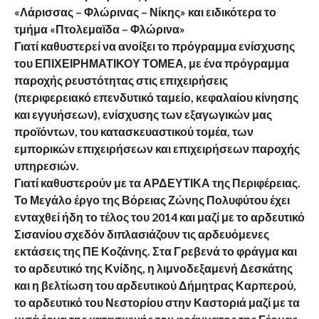
«Λάρισσας – Φλώρινας – Νίκης» και ειδικότερα το
τμήμα «Πτολεμαϊδα – Φλώρινα»
Γιατί καθυστερεί να ανοίξει το πρόγραμμα ενίσχυσης
του ΕΠΙΧΕΙΡΗΜΑΤΙΚΟΥ ΤΟΜΕΑ, με ένα πρόγραμμα
παροχής ρευστότητας στις επιχειρήσεις
(περιφερειακό επενδυτικό ταμείο, κεφαλαίου κίνησης
και εγγυήσεων), ενίσχυσης των εξαγωγικών μας
προϊόντων, του κατασκευαστικού τομέα, των
εμπορικών επιχειρήσεων και επιχειρήσεων παροχής
υπηρεσιών.
Γιατί καθυστερούν με τα ΑΡΔΕΥΤΙΚΑ της Περιφέρειας.
Το Μεγάλο έργο της Βόρειας Ζώνης Πολυφύτου έχει
ενταχθεί ήδη το τέλος του 2014 και μαζί με το αρδευτικό
Σισανίου σχεδόν διπλασιάζουν τις αρδευόμενες
εκτάσεις της ΠΕ Κοζάνης. Στα Γρεβενά το φράγμα και
το αρδευτικό της Κνίδης, η λιμνοδεξαμενή Δεσκάτης
και η βελτίωση του αρδευτικού Δήμητρας Καρπερού,
το αρδευτικό του Νεστορίου στην Καστοριά μαζί με τα