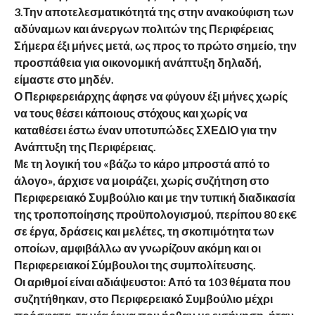
3.Την αποτελεσματικότητά της στην ανακούφιση των
αδύναμων και άνεργων πολιτών της Περιφέρειας
Σήμερα έξι μήνες μετά, ως προς το πρώτο σημείο, την
προσπάθεια για οικονομική ανάπτυξη δηλαδή,
είμαστε στο μηδέν.
Ο Περιφερειάρχης άφησε να φύγουν έξι μήνες χωρίς
να τους θέσει κάποιους στόχους και χωρίς να
καταθέσει έστω έναν υποτυπώδες ΣΧΕΔΙΟ για την
Ανάπτυξη της Περιφέρειας.
Με τη λογική του «βάζω το κάρο μπροστά από το
άλογο», άρχισε να μοιράζει, χωρίς συζήτηση στο
Περιφερειακό Συμβούλιο και με την τυπική διαδικασία
της τροποποίησης προϋπολογισμού, περίπου 80 εκ€
σε έργα, δράσεις και μελέτες, τη σκοπιμότητα των
οποίων, αμφιβάλλω αν γνωρίζουν ακόμη και οι
Περιφερειακοί Σύμβουλοι της συμπολίτευσης.
Οι αριθμοί είναι αδιάψευστοι: Από τα 103 θέματα που
συζητήθηκαν, στο Περιφερειακό Συμβούλιο μέχρι