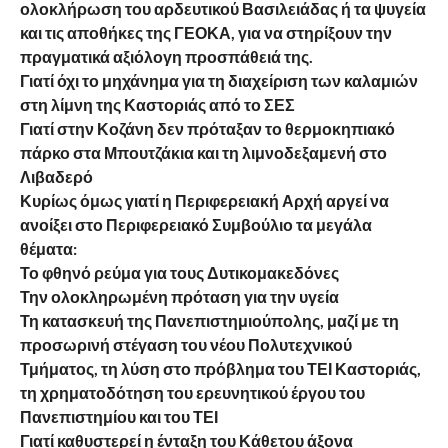
ολοκλήρωση του αρδευτικού Βασιλειάδας ή τα ψυγεία
και τις αποθήκες της ΓΕΟΚΑ, για να στηρίξουν την
πραγματικά αξιόλογη προσπάθειά της.
Γιατί όχι το μηχάνημα για τη διαχείριση των καλαμιών
στη λίμνη της Καστοριάς από το ΣΕΣ
Γιατί στην Κοζάνη δεν πρόταξαν το θερμοκηπιακό
πάρκο στα Μπουτζάκια και τη λιμνοδεξαμενή στο
Λιβαδερό
Κυρίως όμως γιατί η Περιφερειακή Αρχή αργεί να
ανοίξει στο Περιφερειακό Συμβούλιο τα μεγάλα
θέματα:
Το φθηνό ρεύμα για τους Δυτικομακεδόνες
Την ολοκληρωμένη πρόταση για την υγεία
Τη κατασκευή της Πανεπιστημιούπολης, μαζί με τη
προσωρινή στέγαση του νέου Πολυτεχνικού
Τμήματος, τη λύση στο πρόβλημα του ΤΕΙ Καστοριάς,
τη χρηματοδότηση του ερευνητικού έργου του
Πανεπιστημίου και του ΤΕΙ
Γιατί καθυστερεί η ένταξη του Κάθετου άξονα