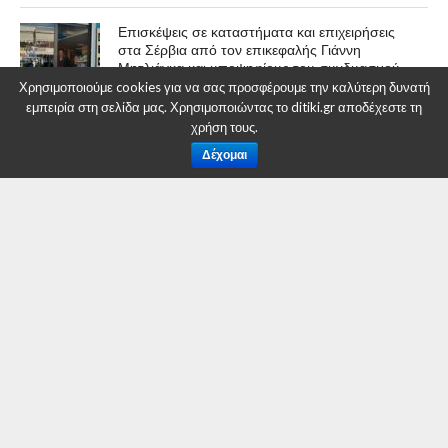
Επισκέψεις σε καταστήματα και επιχειρήσεις
στα Σέρβια από τον επικεφαλής Γιάννη
Μητλιάγκα και υποψηφίους του συνδυασμού
«Ανάπτυξης Επιμελητήριο»
Χρησιμοποιούμε cookies για να σας προσφέρουμε την καλύτερη δυνατή
εμπειρία στη σελίδα μας. Χρησιμοποιώντας το ditiki.gr αποδέχεστε τη
χρήση τους.
Συνάντηση του επικεφαλής Γιάννη Μητλιάγκα
Δέχομαι
και υποψηφίων του συνδυασμού «Ανάπτυξης
Επιμελητήριο» με τον Δήμαρχο Βελβεντού κ.
Εμμανουήλ Στεργίου – Επισκέψεις σε τοπικές
επιχειρήσεις
ΠΟΛΙΤΙΚΉ
Οι υποψήφιοι του ΣΥ.ΡΙΖ.Α.
στην Κοζάνη
By
Δυτική Μακεδονία
Posted on
10 Ιανουαρίου 2015