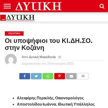
ΑΡΧΙΚΉ
ΕΠΙΚΟΙΝΩΝΊΑ
ΌΡΟΙ
ΠΡΟΣΤΑΣΊΑ
ΧΡΉΣΗΣ
ΠΡΟΣΩΠΙΚΏΝ
ΔΕΔΟΜΈΝΩΝ
ΠΟΛΙΤΙΚΉ
Οι υποψήφιοι του ΚΙ.ΔΗ.ΣΟ.
στην Κοζάνη
Από
Δυτική Μακεδονία
Δημοσιεύτηκε στις
10 Ιανουαρίου 2015
COMMENTS
Αλειφέρης Περικλής, Οικονομολόγος
Αποστολίδου Ιωάννα, Ιδιωτική Υπάλληλος