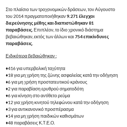
Στο πλαίσιο των τροχονομικών δράσεων, τον Αύγουστο
του 2014 πραγματοποιήθηκαν
9.271 έλεγχοι
διερεύνησης μέθης και διαπιστώθηκαν 81
παραβάσεις
. Επιπλέον, το ίδιο χρονικό διάστημα
βεβαιώθηκαν, εκτός των άλλων και
754 επικίνδυνες
παραβάσεις
.
Ειδικότερα βεβαιώθηκαν :
♦416 για υπερβολική ταχύτητα
♦18 για μη χρήση της ζώνης ασφαλείας κατά την οδήγηση
♦6 για μη χρήση προστατευτικού κράνους
♦2 για παραβίαση ερυθρού σηματοδότη
♦6 για κίνηση στο αντίθετο ρεύμα
♦12 για χρήση κινητού τηλεφώνου κατά την οδήγηση
♦3 για αντικανονικό προσπέρασμα
♦14 για μη χρήση παιδικών καθισμάτων
♦48 παραβάσεις Κ.Τ.Ε.Ο.