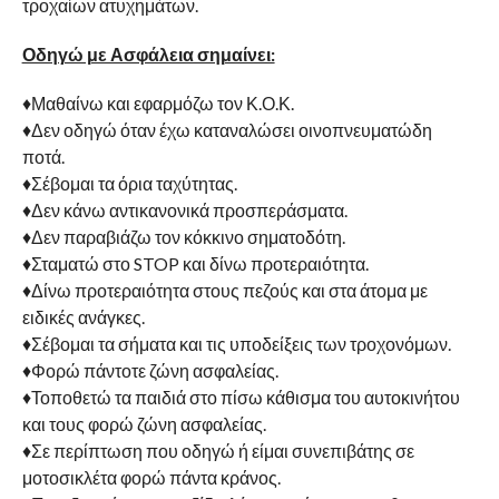
τροχαίων ατυχημάτων.
Οδηγώ με Ασφάλεια σημαίνει:
♦Μαθαίνω και εφαρμόζω τον Κ.Ο.Κ.
♦Δεν οδηγώ όταν έχω καταναλώσει οινοπνευματώδη
ποτά.
♦Σέβομαι τα όρια ταχύτητας.
♦Δεν κάνω αντικανονικά προσπεράσματα.
♦Δεν παραβιάζω τον κόκκινο σηματοδότη.
♦Σταματώ στο STOP και δίνω προτεραιότητα.
♦Δίνω προτεραιότητα στους πεζούς και στα άτομα με
ειδικές ανάγκες.
♦Σέβομαι τα σήματα και τις υποδείξεις των τροχονόμων.
♦Φορώ πάντοτε ζώνη ασφαλείας.
♦Τοποθετώ τα παιδιά στο πίσω κάθισμα του αυτοκινήτου
και τους φορώ ζώνη ασφαλείας.
♦Σε περίπτωση που οδηγώ ή είμαι συνεπιβάτης σε
μοτοσικλέτα φορώ πάντα κράνος.