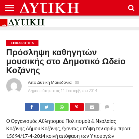
ΑΡΧΙΚΉ
ΕΠΙΚΟΙΝΩΝΊΑ
ΌΡΟΙ
ΠΡΟΣΤΑΣΊΑ
ΧΡΉΣΗΣ
ΠΡΟΣΩΠΙΚΏΝ
ΔΕΔΟΜΈΝΩΝ
ΕΠΙΚΑΙΡΟΤΗΤΑ
Πρόσληψη καθηγητών
μουσικής στο Δημοτικό Ωδείο
Κοζάνης
Από
Δυτική Μακεδονία
Δημοσιεύτηκε στις
11 Σεπτεμβρίου 2014
COMMENTS
Ο Οργανισμός Αθλητισμού Πολιτισμού & Νεολαίας
Κοζάνης Δήμου Κοζάνης, έχοντας υπόψη την αριθμ. πρωτ.
15694/17-4-2014 κοινή απόφαση των Υπουργών