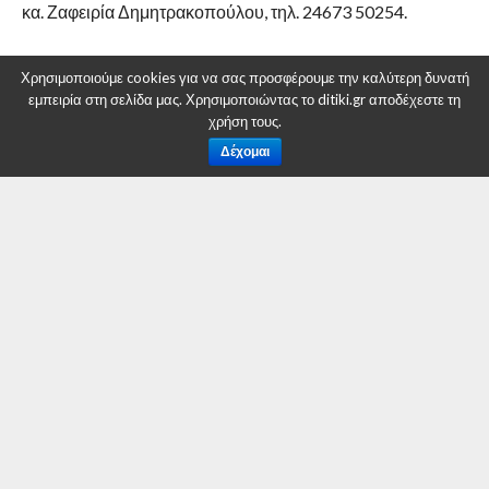
κα. Ζαφειρία Δημητρακοπούλου, τηλ. 24673 50254.
RELATED ITEMS:
ΠΕΔ ΔΥΤΙΚΉΣ ΜΑΚΕΔΟΝΊΑΣ
Χρησιμοποιούμε cookies για να σας προσφέρουμε την καλύτερη δυνατή
εμπειρία στη σελίδα μας. Χρησιμοποιώντας το ditiki.gr αποδέχεστε τη
χρήση τους.
Δέχομαι
ΣΥΝΙΣΤΑΤΑΙ ΓΙΑ ΕΣΑΣ
Επιστολή Περιφερειάρχη στην ΠΕΔ Δυτικής
Μακεδονίας
ΠΕΔ Δυτικής Μακεδονίας: Συνεδρίαση του
Διοικητικού Συμβουλίου
Ψήφισμα της ΠΕΔ Δυτικής Μακεδονίας για την
ονομασία του κράτους της FYROM