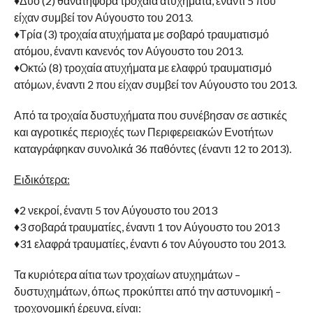
♦Δυο (2) θανατηφόρα τροχαία ατυχήματα, έναντι 5 που
είχαν συμβεί τον Αύγουστο του 2013.
♦Τρία (3) τροχαία ατυχήματα με σοβαρό τραυματισμό
ατόμου, έναντι κανενός τον Αύγουστο του 2013.
♦Οκτώ (8) τροχαία ατυχήματα με ελαφρύ τραυματισμό
ατόμων, έναντι 2 που είχαν συμβεί τον Αύγουστο του 2013.
Από τα τροχαία δυστυχήματα που συνέβησαν σε αστικές
και αγροτικές περιοχές των Περιφερειακών Ενοτήτων
καταγράφηκαν συνολικά 36 παθόντες (έναντι 12 το 2013).
Ειδικότερα:
♦2 νεκροί, έναντι 5 τον Αύγουστο του 2013
♦3 σοβαρά τραυματίες, έναντι 1 τον Αύγουστο του 2013
♦31 ελαφρά τραυματίες, έναντι 6 τον Αύγουστο του 2013.
Τα κυριότερα αίτια των τροχαίων ατυχημάτων –
δυστυχημάτων, όπως προκύπτει από την αστυνομική –
τροχονομική έρευνα, είναι: