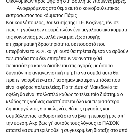
Οικονομικών προς ψήφιση στη Βουλή τις επόμενες μέρες.
Αναφερόμενος στο θέμα αυτό ο κοινοβουλευτικός
εκπρόσωπος του κόμματος Πάρις
Κουκουλόπουλος, βουλευτής της Π.Ε. Κοζάνης, τόνισε
πως « η γούνα δεν αφορά πλέον ένα μεγαλοαστικό κομμάτι
της κοινωνίας μας, αλλά είναι μια εξωστρεφής
επιχειρηματική δραστηριότητα, σε ποσοστό που
υπερβαίνει το 95%, και γι΄ αυτό θα πρέπει άμεσα να αρθούν
τα εμπόδια που δεν επιτρέπουν να αναπτυχθεί
περισσότερο και να διατίθεται στις αγορές με όσο το
δυνατόν πιο ανταγωνιστική τιμή. Για να συμβεί αυτό θα
πρέπει να αρθεί ένα απ΄ τα σημαντικότερα εμπόδια που
είναι ο φόρος πολυτελείας. Για τη Δυτική Μακεδονία τα
οφέλη θα είναι πολλαπλά καθώς το τελευταίο διάστημα ο
κλάδος της γούνας αναπτύσσεται όλο και περισσότερο,
δημιουργώντας διαρκώς νέες θέσεις εργασίας και
συμβάλλοντας καθοριστικά στο να βγει η περιοχή μας απ΄
την ύφεση. Ακριβώς γι΄ αυτούς τους λόγους το ΠΑΣΟΚ
απαιτεί να συμπεριληφθεί η συγκεκριμένη διάταξη στο υπό