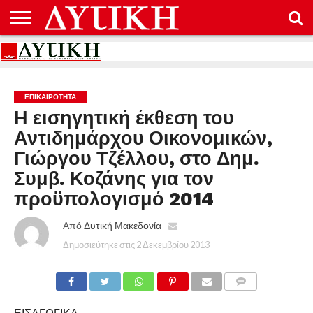
ΑΡΧΙΚΉ
ΕΠΙΚΟΙΝΩΝΊΑ
ΌΡΟΙ
ΠΡΟΣΤΑΣΊΑ
ΧΡΉΣΗΣ
ΠΡΟΣΩΠΙΚΏΝ
ΔΕΔΟΜΈΝΩΝ
ΕΠΙΚΑΙΡΟΤΗΤΑ
Η εισηγητική έκθεση του
Αντιδημάρχου Οικονομικών,
Γιώργου Τζέλλου, στο Δημ.
Συμβ. Κοζάνης για τον
προϋπολογισμό 2014
Από
Δυτική Μακεδονία
Δημοσιεύτηκε στις
2 Δεκεμβρίου 2013
COMMENTS
ΕΙΣΑΓΩΓΙΚΑ