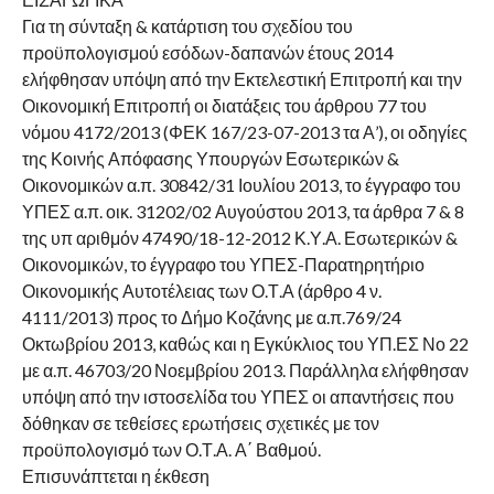
Για τη σύνταξη & κατάρτιση του σχεδίου του
προϋπολογισμού εσόδων-δαπανών έτους 2014
ελήφθησαν υπόψη από την Εκτελεστική Επιτροπή και την
Οικονομική Επιτροπή οι διατάξεις του άρθρου 77 του
νόμου 4172/2013 (ΦΕΚ 167/23-07-2013 τα Α’), οι οδηγίες
της Κοινής Απόφασης Υπουργών Εσωτερικών &
Οικονομικών α.π. 30842/31 Ιουλίου 2013, το έγγραφο του
ΥΠΕΣ α.π. οικ. 31202/02 Αυγούστου 2013, τα άρθρα 7 & 8
της υπ αριθμόν 47490/18-12-2012 Κ.Υ.Α. Εσωτερικών &
Οικονομικών, το έγγραφο του ΥΠΕΣ-Παρατηρητήριο
Οικονομικής Αυτοτέλειας των Ο.Τ.Α (άρθρο 4 ν.
4111/2013) προς το Δήμο Κοζάνης με α.π.769/24
Οκτωβρίου 2013, καθώς και η Εγκύκλιος του ΥΠ.ΕΣ Νο 22
με α.π. 46703/20 Νοεμβρίου 2013. Παράλληλα ελήφθησαν
υπόψη από την ιστοσελίδα του ΥΠΕΣ οι απαντήσεις που
δόθηκαν σε τεθείσες ερωτήσεις σχετικές με τον
προϋπολογισμό των Ο.Τ.Α. Α΄ Βαθμού.
Επισυνάπτεται η έκθεση