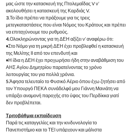
μας ώστε την κατασκευή της Πτολεμαΐδας V ν’
ακολουθήσει η κατασκευή της Καρδιάς V.
3.
Το ίδιο πρέπει να πράξουμε για τις τρεις
μετεγκαταστάσεις που είναι Νόμος του Κράτους και πρέπει
να επιταχύνουμε του ρυθμούς.
4.
Ολοκληρώνοντας για τη ΔΕΗ αξίζει ν’ αναφέρω ότι:
♦Στο Νόμο για τη μικρή ΔΕΗ έχει προβλεφθεί η κατασκευή
της Μελίτης ΙΙ από τον επενδυτή και
♦Η ίδια η ΔΕΗ έχει προχωρήσει ήδη στην αναβάθμιση του
ΑΗΣ Αγίου Δημητρίου παρατείνοντας το χρόνο
λειτουργίας του για πολλά χρόνια.
5
.Άφησα τελευταίο το Φυσικό Αέριο όπου έχω ζητήσει από
τον Υπουργό ΠΕΚΑ συνάδελφό μου Γιάννη Μανιάτη να
υπάρξει αναμονή παροχής στο ύψος του Περδίκκα γιατί
δεν προβλέπεται.
Τριτοβάθμια εκπαίδευση
Παρά τις καταγγελίες και την κινδυνολογία το
Πανεπιστήμιο και το ΤΕΙ υπάρχουν και μάλιστα