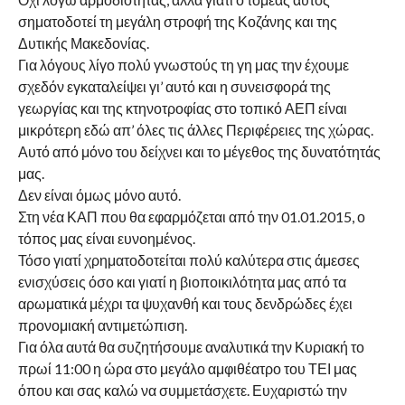
σηματοδοτεί τη μεγάλη στροφή της Κοζάνης και της
Δυτικής Μακεδονίας.
Για λόγους λίγο πολύ γνωστούς τη γη μας την έχουμε
σχεδόν εγκαταλείψει γι’ αυτό και η συνεισφορά της
γεωργίας και της κτηνοτροφίας στο τοπικό ΑΕΠ είναι
μικρότερη εδώ απ’ όλες τις άλλες Περιφέρειες της χώρας.
Αυτό από μόνο του δείχνει και το μέγεθος της δυνατότητάς
μας.
Δεν είναι όμως μόνο αυτό.
Στη νέα ΚΑΠ που θα εφαρμόζεται από την 01.01.2015, ο
τόπος μας είναι ευνοημένος.
Τόσο γιατί χρηματοδοτείται πολύ καλύτερα στις άμεσες
ενισχύσεις όσο και γιατί η βιοποικιλότητα μας από τα
αρωματικά μέχρι τα ψυχανθή και τους δενδρώδες έχει
προνομιακή αντιμετώπιση.
Για όλα αυτά θα συζητήσουμε αναλυτικά την Κυριακή το
πρωί 11:00 η ώρα στο μεγάλο αμφιθέατρο του ΤΕΙ μας
όπου και σας καλώ να συμμετάσχετε. Ευχαριστώ την