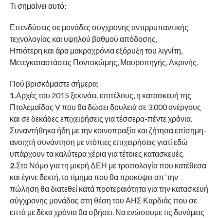
Τι σημαίνει αυτό;
Επενδύσεις σε μονάδες σύγχρονης αντιρρυπαντικής
τεχνολογίας και υψηλού βαθμού απόδοσης,
Ηπιότερη και άρα μακροχρόνια εξόρυξη του λιγνίτη,
Μετεγκαταστάσεις Ποντοκώμης, Μαυροπηγής, Ακρινής.
Πού βρισκόμαστε σήμερα;
1.
Αρχές του 2015 ξεκινάει, επιτέλους, η κατασκευή της
Πτολεμαΐδας V που θα δώσει δουλειά σε 3.000 ανέργους
και σε δεκάδες επιχειρήσεις για τέσσερα-πέντε χρόνια.
Συναντήθηκα ήδη με την κοινοπραξία και ζήτησα επίσημη-
ανοιχτή συνάντηση με ντόπιες επιχειρήσεις γιατί εδώ
υπάρχουν τα καλύτερα χέρια για τέτοιες κατασκευές.
2.
Στο Νόμο για τη μικρή ΔΕΗ με τροπολογία που κατέθεσα
και έγινε δεκτή, το τίμημα που θα προκύψει απ’ την
πώληση θα διατεθεί κατά προτεραιότητα για την κατασκευή
σύγχρονης μονάδας στη θέση του ΑΗΣ Καρδιάς που σε
επτά με δέκα χρόνια θα σβήσει. Να ενώσουμε τις δυνάμεις