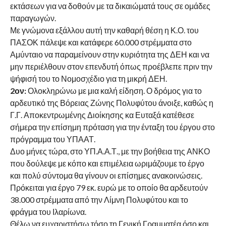
εκτάσεων για να δοθούν με τα δικαιώματά τους σε ομάδες
παραγωγών.
Με γνώμονα εξάλλου αυτή την καθαρή θέση η Κ.Ο. του
ΠΑΣΟΚ πάλεψε και κατάφερε 60.000 στρέμματα στο
Αμύνταιο να παραμείνουν στην κυριότητα της ΔΕΗ και να
μην περιέλθουν στον επενδυτή όπως προέβλεπε πριν την
ψήφισή του το Νομοσχέδιο για τη μικρή ΔΕΗ.
2ον:
Ολοκληρώνω με μια καλή είδηση. Ο δρόμος για το
αρδευτικό της Βόρειας Ζώνης Πολυφύτου άνοιξε, καθώς η
Γ.Γ. Αποκεντρωμένης Διοίκησης κα Ευταξά κατέθεσε
σήμερα την επίσημη πρόταση για την ένταξη του έργου στο
πρόγραμμα του ΥΠΑΑΤ.
Δυο μήνες τώρα, στο ΥΠ.Α.Α.Τ., με την βοήθεια της ΑΝΚΟ
που δούλεψε με κόπο και επιμέλεια ωριμάζουμε το έργο
και πολύ σύντομα θα γίνουν οι επίσημες ανακοινώσεις.
Πρόκειται για έργο 79 εκ. ευρώ με το οποίο θα αρδευτούν
38.000 στρέμματα από την Λίμνη Πολυφύτου και το
φράγμα του Ιλαρίωνα.
Θέλω να ευχαριστήσω τόσο τη Γενική Γραμματέα όσο και