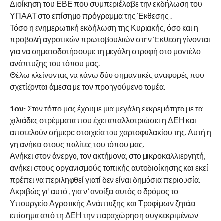
Διοίκηση του ΕΒΕ που συμπεριέλαβε την εκδήλωση του
ΥΠΑΑΤ στο επίσημο πρόγραμμα της Έκθεσης .
Τόσο η ενημερωτική εκδήλωση της Κυριακής, όσο και η
προβολή αγροτικών πρωτοβουλιών στην Έκθεση γίνονται
για να σηματοδοτήσουμε τη μεγάλη στροφή στο μοντέλο
ανάπτυξης του τόπου μας.
Θέλω κλείνοντας να κάνω δύο σημαντικές αναφορές που
σχετίζονται άμεσα με τον προηγούμενο τομέα.
1ον:
Στον τόπο μας έχουμε μια μεγάλη εκκρεμότητα με τα
χιλιάδες στρέμματα που έχει απαλλοτριώσει η ΔΕΗ και
αποτελούν σήμερα στοιχεία του χαρτοφυλακίου της. Αυτή η
γη ανήκει στους πολίτες του τόπου μας.
Ανήκει στον άνεργο, τον ακτήμονα, στο μικροκαλλιεργητή,
ανήκει στους οργανισμούς τοπικής αυτοδιοίκησης και εκεί
πρέπει να περιληφθεί γιατί δεν είναι δημόσια περιουσία.
Ακριβώς γι’ αυτό , για ν’ ανοίξει αυτός ο δρόμος το
Υπουργείο Αγροτικής Ανάπτυξης και Τροφίμων ζητάει
επίσημα από τη ΔΕΗ την παραχώρηση συγκεκριμένων