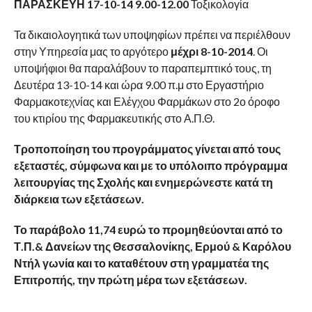
ΠΑΡΑΣΚΕΥΗ 17-10-14 9.00-12.00
Τοξικολογία
Τα δικαιολογητικά των υποψηφίων πρέπει να περιέλθουν
στην Υπηρεσία μας το αργότερο
μέχρι 8-10-2014
. Οι
υποψήφιοι θα παραλάβουν το παραπεμπτικό τους, τη
Δευτέρα 13-10-14 και ώρα 9.00 π.μ στο Εργαστήριο
Φαρμακοτεχνίας και Ελέγχου Φαρμάκων στο 2ο όροφο
του κτιρίου της Φαρμακευτικής στο Α.Π.Θ.
Τροποποίηση του προγράμματος γίνεται από τους
εξεταστές, σύμφωνα και με το υπόλοιπο πρόγραμμα
λειτουργίας της Σχολής και ενημερώνεστε κατά τη
διάρκεια των εξετάσεων.
Το παράβολο 11,74 ευρώ το προμηθεύονται από το
Τ.Π.& Δανείων της Θεσσαλονίκης, Ερμού & Καρόλου
Ντήλ γωνία και το καταθέτουν στη γραμματέα της
Επιτροπής, την πρώτη μέρα των εξετάσεων.