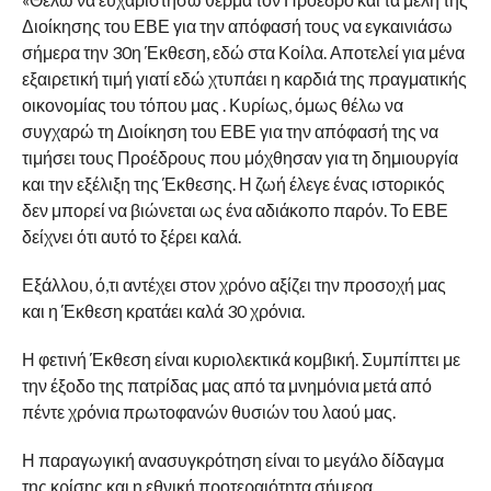
Διοίκησης του ΕΒΕ για την απόφασή τους να εγκαινιάσω
σήμερα την 30η Έκθεση, εδώ στα Κοίλα. Αποτελεί για μένα
εξαιρετική τιμή γιατί εδώ χτυπάει η καρδιά της πραγματικής
οικονομίας του τόπου μας . Κυρίως, όμως θέλω να
συγχαρώ τη Διοίκηση του ΕΒΕ για την απόφασή της να
τιμήσει τους Προέδρους που μόχθησαν για τη δημιουργία
και την εξέλιξη της Έκθεσης. Η ζωή έλεγε ένας ιστορικός
δεν μπορεί να βιώνεται ως ένα αδιάκοπο παρόν. Το ΕΒΕ
δείχνει ότι αυτό το ξέρει καλά.
Εξάλλου, ό,τι αντέχει στον χρόνο αξίζει την προσοχή μας
και η Έκθεση κρατάει καλά 30 χρόνια.
Η φετινή Έκθεση είναι κυριολεκτικά κομβική. Συμπίπτει με
την έξοδο της πατρίδας μας από τα μνημόνια μετά από
πέντε χρόνια πρωτοφανών θυσιών του λαού μας.
Η παραγωγική ανασυγκρότηση είναι το μεγάλο δίδαγμα
της κρίσης και η εθνική προτεραιότητα σήμερα.