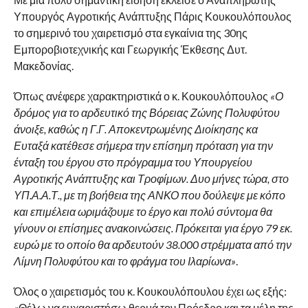
Υπουργός Αγροτικής Ανάπτυξης Πάρις Κουκουλόπουλος
το σημερινό του χαιρετισμό στα εγκαίνια της 30ης
Εμποροβιοτεχνικής και Γεωργικής Έκθεσης Δυτ.
Μακεδονίας.
Όπως ανέφερε χαρακτηριστικά ο κ. Κουκουλόπουλος
«Ο
δρόμος για το αρδευτικό της Βόρειας Ζώνης Πολυφύτου
άνοιξε, καθώς η Γ.Γ. Αποκεντρωμένης Διοίκησης κα
Ευταξά κατέθεσε σήμερα την επίσημη πρόταση για την
ένταξη του έργου στο πρόγραμμα του Υπουργείου
Αγροτικής Ανάπτυξης και Τροφίμων. Δυο μήνες τώρα, στο
ΥΠ.Α.Α.Τ., με τη βοήθεια της ΑΝΚΟ που δούλεψε με κόπο
και επιμέλεια ωριμάζουμε το έργο και πολύ σύντομα θα
γίνουν οι επίσημες ανακοινώσεις. Πρόκειται για έργο 79 εκ.
ευρώ με το οποίο θα αρδευτούν 38.000 στρέμματα από την
Λίμνη Πολυφύτου και το φράγμα του Ιλαρίωνα»
.
Όλος ο χαιρετισμός του κ. Κουκουλόπουλου έχει ως εξής:
«Θέλω να ευχαριστήσω θερμά τον Πρόεδρο και τα μέλη της