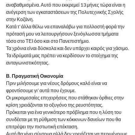
αναβαθμισμένα. Αυτό που εκκρεμεί 13 μήνες τώρα είναι η
ανέγερση των εγκαταστάσεων της Πολυτεχνικής Σχολής
στην Κοζάνη.
Κατά τ’ άλλα θέλω να επαναλάβω για πολλοστή φορά την
πρότασή μου να λειτουργήσουν ξενόγλωσσα τμήματα
τόσο στο ΤΕΙ όσο και στο Πανεπιστήμιο.
Τα χρόνια είναι δύσκολα και δεν υπάρχει καιρός για χάσιμο.
Τα ιδρύματά μας πρέπει να κερδίσουν το στοίχημα της
ανταγωνιστικότητας.
Β. Πραγματική Οικονομία
Πριν μιλήσουμε για νέους δρόμους καλό είναι να
φροντίσουμε γι’ αυτά που έχουμε.
Οι μικρομεσαίες επιχειρήσεις που στάθηκαν όρθιες στην
κρίση χρειάζονται το οξυγόνο της ρευστότητας.
Πρόκειται για ένα γενικότερο πρόβλημα που η λύση του
συνδέεται με τη ρύθμιση των κόκκινων δανείων που θα
επιτρέψει την πιστωτική επέκταση.
Αυτό θα γίνει σύντομα αλλά δεν χρειάζεται να περιμένουμε.