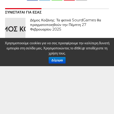
ΣΥΝΙΣΤΑΤΑΙ ΓΙΑ ΕΣΑΣ
Δήμος Κοζάνης: Τα φετινά SourdGames θα
πραγματοποιηθούν την Πέμπτη 27
Φεβρουαρίου 2025
Χρησιμοποιούμε cookies για να σας προσφέρουμε την καλύτερη δυνατή
εμπειρία στη σελίδα μας. Χρησιμοποιώντας το ditiki.gr αποδέχεστε τη
Κοζανίτικη Αποκριά 2025: Το αναλυτικό
πρόγραμμα
χρήση τους.
Δέχομαι
Προεόρτια Αποκριάς με τις ΖΝΤΡΟΜΠΛΕΣ και
τους ΜΠΙΣΤΙΡΕΝΙΟΥΣ – Σας περιμένουμε!