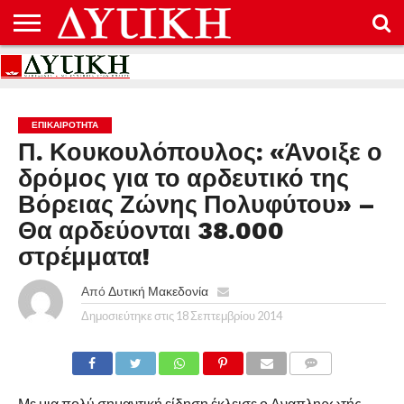
ΑΡΧΙΚΉ
ΕΠΙΚΟΙΝΩΝΊΑ
ΌΡΟΙ
ΠΡΟΣΤΑΣΊΑ
ΧΡΉΣΗΣ
ΠΡΟΣΩΠΙΚΏΝ
ΔΕΔΟΜΈΝΩΝ
ΕΠΙΚΑΙΡΟΤΗΤΑ
Π. Κουκουλόπουλος: «Άνοιξε ο
δρόμος για το αρδευτικό της
Βόρειας Ζώνης Πολυφύτου» –
Θα αρδεύονται 38.000
στρέμματα!
Από
Δυτική Μακεδονία
Δημοσιεύτηκε στις
18 Σεπτεμβρίου 2014
COMMENTS
Με μια πολύ σημαντική είδηση έκλεισε ο Αναπληρωτής