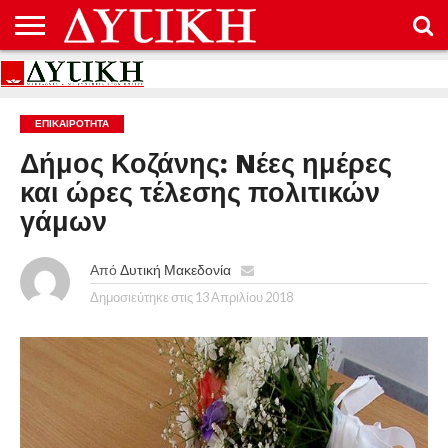
ΑΡΧΙΚΉ
ΕΠΙΚΟΙΝΩΝΊΑ
ΌΡΟΙ
ΠΡΟΣΤΑΣΊΑ
ΧΡΉΣΗΣ
ΠΡΟΣΩΠΙΚΏΝ
ΔΕΔΟΜΈΝΩΝ
ΕΠΙΚΑΙΡΟΤΗΤΑ
Δήμος Κοζάνης: Nέες ημέρες
και ώρες τέλεσης πολιτικών
γάμων
Από
Δυτική Μακεδονία
Δημοσιεύτηκε στις
13 Απριλίου 2018