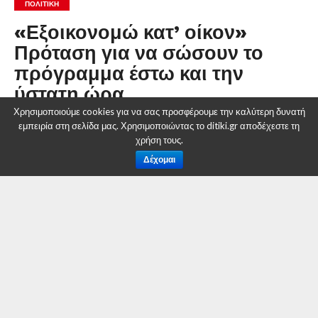
ΠΟΛΙΤΙΚΉ
«Εξοικονομώ κατ’ οίκον»
Πρόταση για να σώσουν το
πρόγραμμα έστω και την
ύστατη ώρα.
Χρησιμοποιούμε cookies για να σας προσφέρουμε την καλύτερη δυνατή
εμπειρία στη σελίδα μας. Χρησιμοποιώντας το ditiki.gr αποδέχεστε τη
By
Δυτική Μακεδονία
χρήση τους.
Posted on
12 Απριλίου 2018
Δέχομαι