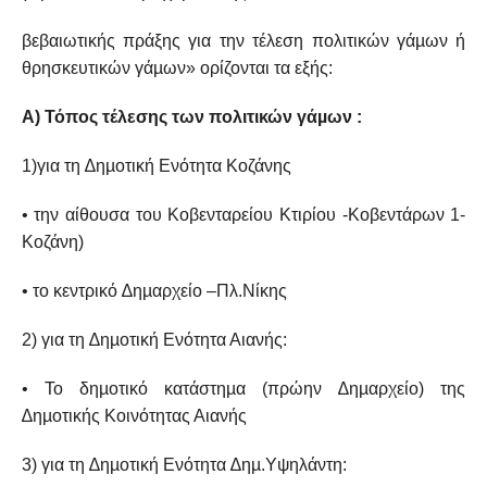
βεβαιωτικής πράξης για την τέλεση πολιτικών γάµων ή
θρησκευτικών γάµων» ορίζονται τα εξής:
A
) Τόπος τέλεσης των πολιτικών γάµων :
1)για τη ∆ηµοτική Ενότητα Κοζάνης
• την αίθουσα του Κοβενταρείου Κτιρίου -Κοβεντάρων 1-
Κοζάνη)
• το κεντρικό ∆ηµαρχείο –Πλ.Νίκης
2) για τη ∆ηµοτική Ενότητα Αιανής:
• Το δηµοτικό κατάστηµα (πρώην ∆ηµαρχείο) της
∆ηµοτικής Κοινότητας Αιανής
3) για τη ∆ηµοτική Ενότητα ∆ηµ.Υψηλάντη: