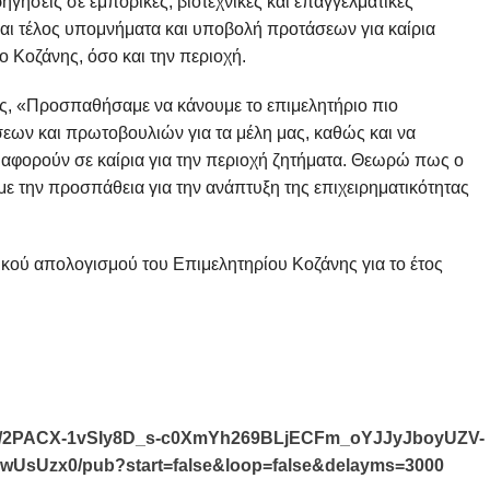
γήσεις σε εμπορικές, βιοτεχνικές και επαγγελματικές
και τέλος υπομνήματα και υποβολή προτάσεων για καίρια
 Κοζάνης, όσο και την περιοχή.
, «Προσπαθήσαμε να κάνουμε το επιμελητήριο πιο
εων και πρωτοβουλιών για τα μέλη μας, καθώς και να
αφορούν σε καίρια για την περιοχή ζητήματα. Θεωρώ πως ο
με την προσπάθεια για την ανάπτυξη της επιχειρηματικότητας
τικού απολογισμού του Επιμελητηρίου Κοζάνης για το έτος
/d/e/2PACX-1vSIy8D_s-c0XmYh269BLjECFm_oYJJyJboyUZV-
UsUzx0/pub?start=false&loop=false&delayms=3000