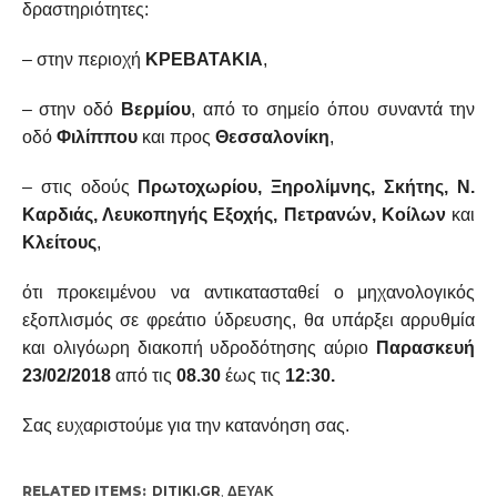
δραστηριότητες:
– στην περιοχή
ΚΡΕΒΑΤΑΚΙΑ
,
– στην οδό
Βερμίου
, από το σημείο όπου συναντά την
οδό
Φιλίππου
και προς
Θεσσαλονίκη
,
– στις οδούς
Πρωτοχωρίου, Ξηρολίμνης, Σκήτης, Ν.
Καρδιάς, Λευκοπηγής Εξοχής, Πετρανών, Κοίλων
και
Κλείτους
,
ότι προκειμένου να αντικατασταθεί ο μηχανολογικός
εξοπλισμός σε φρεάτιο ύδρευσης, θα υπάρξει αρρυθμία
και ολιγόωρη διακοπή υδροδότησης αύριο
Παρασκευή
23/02/2018
από τις
08.30
έως τις
12:30.
Σας ευχαριστούμε για την κατανόηση σας.
RELATED ITEMS:
DITIKI.GR
,
ΔΕΥΑΚ