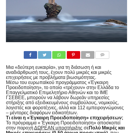
COMMENTS
Μια «δεύτερη ευκαιρία», για τη διάσωση ή και
αναδιάρθρωσή τους, έχουν πολύ μικρές και μικρές
επιχειρήσεις με προβλήματα βιωσιμότητας.
Μέσω του ευρωπαϊκού προγράμματος «Έγκαιρη
Προειδοποίηση», το οποίο «τρέχουν» στην Ελλάδα το
Επαγγελματικό Επιμελητήριο Αθηνών και το ΙΜΕ
ΓΣΕΒΕΕ, μπορούν να λάβουν δωρεάν υπηρεσίες
στήριξης από εξειδικευμένους συμβούλους, νομικούς,
λογιστές και φοροτέχνες, αλλά και 112 εμπειρογνώμονες
– μέντορες διαφόρων ειδικοτήτων.
Τι είναι η «Έγκαιρη Προειδοποίηση» επιχειρήσεων;
Το πρόγραμμα « Έγκαιρη Προειδοποίηση» αποσκοπεί
στην παροχή
ΔΩΡΕΑΝ υποστήριξης
σε
Πολύ Μικρές και
Μικρές επιχειρήσεις (0-50 άτομα προσωπικό)
, που