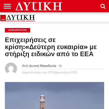
ΑΡΧΙΚΉ
ΕΠΙΚΟΙΝΩΝΊΑ
ΌΡΟΙ
ΠΡΟΣΤΑΣΊΑ
ΧΡΉΣΗΣ
ΠΡΟΣΩΠΙΚΏΝ
ΔΕΔΟΜΈΝΩΝ
ΕΠΙΚΑΙΡΟΤΗΤΑ
Επιχειρήσεις σε
κρίση:«Δεύτερη ευκαιρία» με
στήριξη ειδικών από το ΕΕΑ
Από
Δυτική Μακεδονία
Δημοσιεύτηκε στις
22 Φεβρουαρίου 2018