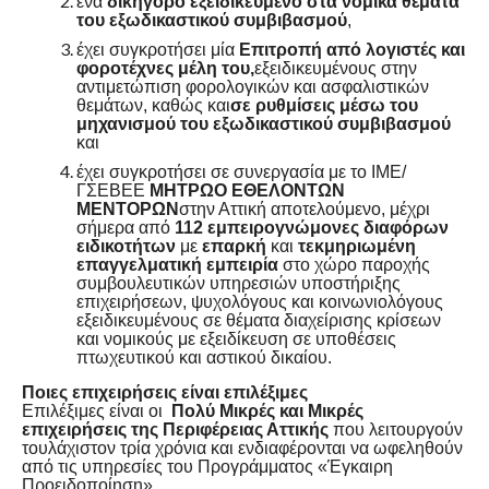
ένα
δικηγόρο εξειδικευμένο στα νομικά θέματα
του εξωδικαστικού συμβιβασμού
,
έχει συγκροτήσει μία
Επιτροπή από λογιστές και
φοροτέχνες μέλη του,
εξειδικευμένους στην
αντιμετώπιση φορολογικών και ασφαλιστικών
θεμάτων, καθώς και
σε ρυθμίσεις μέσω του
μηχανισμού του εξωδικαστικού συμβιβασμού
και
έχει συγκροτήσει σε συνεργασία με το ΙΜΕ/
ΓΣΕΒΕΕ
ΜΗΤΡΩΟ ΕΘΕΛΟΝΤΩΝ
ΜΕΝΤΟΡΩΝ
στην Αττική αποτελούμενο, μέχρι
σήμερα από
112 εμπειρογνώμονες
διαφόρων
ειδικοτήτων
με
επαρκή
και
τεκμηριωμένη
επαγγελματική εμπειρία
στο χώρο παροχής
συμβουλευτικών υπηρεσιών υποστήριξης
επιχειρήσεων, ψυχολόγους και κοινωνιολόγους
εξειδικευμένους σε θέματα διαχείρισης κρίσεων
και νομικούς με εξειδίκευση σε υποθέσεις
πτωχευτικού και αστικού δικαίου.
Ποιες επιχειρήσεις είναι επιλέξιμες
Επιλέξιμες είναι οι
Πολύ Μικρές και Μικρές
επιχειρήσεις της Περιφέρειας Αττικής
που λειτουργούν
τουλάχιστον τρία χρόνια και ενδιαφέρονται να ωφεληθούν
από τις υπηρεσίες του Προγράμματος «Έγκαιρη
Προειδοποίηση».