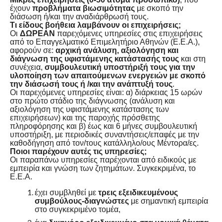
έχουν
προβλήματα βιωσιμότητας
με σκοπό την
διάσωση ή/και την αναδιάρθρωσή τους.
Τι είδους βοήθεια λαμβάνουν οι επιχειρήσεις;
Οι
ΔΩΡΕΑΝ
παρεχόμενες υπηρεσίες στις επιχειρήσεις
από το Επαγγελματικό Επιμελητήριο Αθηνών (Ε.Ε.Α.),
αφορούν σε:
αρχική ανάλυση, αξιολόγηση και
διάγνωση της υφιστάμενης κατάστασής τους
και στη
συνέχεια,
συμβουλευτική υποστήριξή τους για την
υλοποίηση των απαιτούμενων ενεργειών με σκοπό
την διάσωσή τους ή /και την ανάπτυξή τους
.
Οι παρεχόμενες υπηρεσίες είναι: α) διάρκειας 15 ωρών
στο πρώτο στάδιο της διάγνωσης (ανάλυση και
αξιολόγηση της υφιστάμενης κατάστασης των
επιχειρήσεων) και της παροχής πρόσθετης
πληροφόρησης και β) έως και 6 μήνες συμβουλευτική
υποστήριξη, με περιοδικές συναντήσεις/επαφές με την
καθοδήγηση από τον/τους κατάλληλο/ους Μέντορα/ες.
Ποιοι παρέχουν αυτές τις υπηρεσίες;
Οι παραπάνω υπηρεσίες παρέχονται από ειδικούς με
εμπειρία και γνώση των ζητημάτων. Συγκεκριμένα, το
Ε.Ε.Α.
έχει συμβληθεί με
τρεις εξειδικευμένους
συμβούλους-διαγνώστες
με σημαντική εμπειρία
στο συγκεκριμένο τομέα,