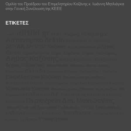
Ομιλία του Προέδρου του Επιμελητηρίου Κοζάνης κ. Ιωάννη Μητλιάγκα
στην Γενική Συνέλευση της ΚΕΕΕ
ΕΤΙΚΈΤΕΣ
ditiki.gr
Αθλητισμός
ΑΡΣΙΣ - Κοζάνης
covid 19
Αστυνομικό δελτίο
Βουλευτές Ν. Κοζάνης
ΔΕΥΑΚ
Δήμος
ΔΗΠΕΘΕ Κοζάνης
Δήμος Αμυνταίου
Βοΐου
Δήμος Καστοριάς
Δήμος Εορδαίας
Δήμος Γρεβενών
Δήμος Κοζάνης
Δήμος Σερβίων – Βελβεντού
Δήμος Φλώρινας
Δελτιο Καιρου
Εκθεσιακό Κέντρο Δυτικής
Ελλάδα
Μακεδονίας
Εμπορικός Σύλλογος Πτολεμαΐδας – Εορδαίας
Επιμελητήριο Κοζάνης
Εργατικό Κέντρο Κοζάνης
Κινηματογράφος
Κοβεντάρειος Δημοτική Βιβλιοθήκη Κοζάνης
Κοινωνία
Κόσμος
Μουσικό Σχολείο Σιάτιστας
Νέα
ΝΟΔΕ Κοζάνης
Π.Ε. Καστοριάς
ΟΑΕΔ
Δημοκρατία
ΠΑΣΟΚ
ΠΕΔ Δυτικής
ΟΑΠΝ
Περιφέρεια Δυτ. Μακεδονίας
Μακεδονίας
Συνδυασμός
Πολιτισμός
ΣΥΡΙΖΑ
Πολιτική
Πολιτική Προστασία
ΕΛΠΙΔΑ
Σωματείο "ΣΠΑΡΤΑΚΟΣ"
Συνταγές
Σύλλογος ΑΜΕΑ Π.Ε.
Υποψήφιοι
Το Ποτάμι
Κοζάνης