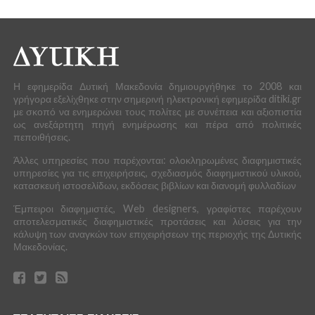
Η εφημερίδα Δυτική Μακεδονία δημιουργήθηκε το 2008 και
γρήγορα εξελίχθηκε στην σημερινή ηλεκτρονική εφημερίδα ditiki.gr
με σκοπό να ενημερώνει τους πολίτες με συνέπεια και αξιοπιστία
ως ανεξάρτητη πηγή ενημέρωσης και πέρα από πολιτικές
πεποιθήσεις.
Άλλες υπηρεσίες που παρέχονται: ολοκληρωμένες διαφημιστικές
υπηρεσίες για τις επιχειρήσεις, σχεδιασμός διαφημιστικού υλικού,
κατασκευή ιστοσελίδων, εκδόσεις βιβλίων και διανομή φυλλαδίων
Έμπειροι διαφημιστές, Web designers, γραφίστες παρέχουν
αποτελεσματικές διαφημιστικές προτάσεις και λύσεις για την
κάλυψη των αναγκών των επιχειρήσεων της περιοχής της Δυτικής
Μακεδονίας.