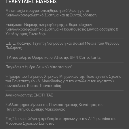
ΤΕΛΕΥΤΑΙΕΣ ΕΙΔΗΣΕΙΣ
Με επιτυχία πραγματοποιήθηκε η εκδήλωση για το
Κοινωνικοασφαλιστικό Σύστημα και τη Συνταξιοδότηση
Εκδήλωση Nομικής πληροφόρησης με θέμα: «Ισχύον
Κοινωνικοασφαλιστικό Σύστημα – Προϋποθέσεις Συνταξιοδότησης &
Υπολογισμός Σύνταξης»
Ε.Β.Ε. Κοζάνης: Τεχνητή Νοημοσύνη και Social Media που Φέρνουν
Πωλήσεις
Η Αποστολή, το Όραμα και οι Αξίες της SMR Consultants
Παγκόσμια Ημέρα Λευκού Μπαστουνιού
Ψήφισμα του Τμήματος Χημικών Μηχανικών της Πολυτεχνικής Σχολής
του Πανεπιστημίου Δ. Μακεδονίας για την απώλεια του αγαπητού
συναδέλφου Κώστα Τσανακτσίδη
Ανακοίνωση της ΕΝΟΤΗΤΑΣ
Συλλυπητήριο μήνυμα της Πανεπιστημιακής Κοινότητας του
Πανεπιστημίου Δυτικής Μακεδονίας
Στις 2 Ιουνίου λήγει η προθεσμία αιτήσεων για την Α’ Γυμνασίου του
Μουσικού Σχολείου Σιάτιστας