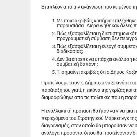
Επιπλέον από την ανάγνωση του κειμένου τ
Με ποια ακριβώς κριτήρια επιλέχθηκε
παρουσιάσει; Διερευνήθηκαν άλλες π
Πώς εξασφαλίζεται η διεπιστημονικότ
προγραμματική σύμβαση δεν περιγράφε
Πώς εξασφαλίζεται η ενεργή συμμετοχ
διαδικασίας;
Δεν θα έπρεπε να υπάρχει ανάλυση κό
συμβατική δαπάνη;
Τι σημαίνει ακριβώς ότι ο Δήμος Κοζάν
Προτείνουμε στον κ. Δήμαρχο να ξεκινήσει τη
παράταξή του γιατί, η εικόνα της γκρίζας κα
διαμορφώθηκε από τις πολιτικές που η παράτα
Η εναλλακτική πρόταση θα ήταν να γίνει μια 
περιεχόμενο του Στρατηγικού Μάρκετινγκ της
διαγωνισμός, στον οποίο θα μπορούσαν να συ
ανάλογα προσόντα, όπου θα προτείνονταν δι