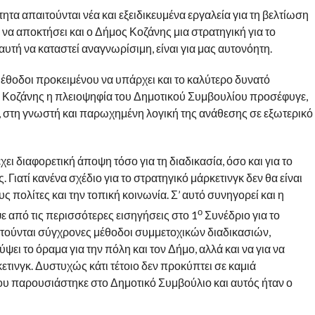
τα απαιτούνται νέα και εξειδικευμένα εργαλεία για τη βελτίωση
να αποκτήσει και ο Δήμος Κοζάνης μια στρατηγική για το
αυτή να καταστεί αναγνωρίσιμη, είναι για μας αυτονόητη.
έθοδοι προκειμένου να υπάρχει και το καλύτερο δυνατό
 Κοζάνης η πλειοψηφία του Δημοτικού Συμβουλίου προσέφυγε,
, στη γνωστή και παρωχημένη λογική της ανάθεσης σε εξωτερικό
ει διαφορετική άποψη τόσο για τη διαδικασία, όσο και για το
Γιατί κανένα σχέδιο για το στρατηγικό μάρκετινγκ δεν θα είναι
ς πολίτες και την τοπική κοινωνία. Σ’ αυτό συνηγορεί και η
ο
 από τις περισσότερες εισηγήσεις στο 1
Συνέδριο για το
τούνται σύγχρονες μέθοδοι συμμετοχικών διαδικασιών,
ει το όραμα για την πόλη και τον Δήμο, αλλά και να για να
τινγκ. Δυστυχώς κάτι τέτοιο δεν προκύπτει σε καμιά
υ παρουσιάστηκε στο Δημοτικό Συμβούλιο και αυτός ήταν ο