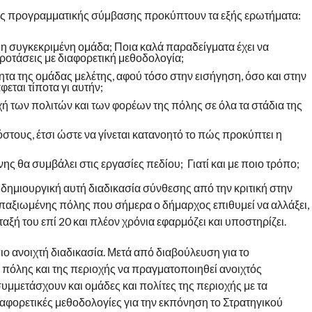
ης προγραμματικής σύμβασης προκύπτουν τα εξής ερωτήματα:
 η συγκεκριμένη ομάδα; Ποια καλά παραδείγματα έχει να
ροτάσεις με διαφορετική μεθοδολογία;
ητα της ομάδας μελέτης, αφού τόσο στην εισήγηση, όσο και στην
ται τίποτα γι αυτήν;
ή των πολιτών και των φορέων της πόλης σε όλα τα στάδια της
στους, έτσι ώστε να γίνεται κατανοητό το πώς προκύπτει η
ης θα συμβάλει στις εργασίες πεδίου; Γιατί και με ποιο τρόπο;
 δημιουργική αυτή διαδικασία σύνθεσης από την κριτική στην
ι απαξιωμένης πόλης που σήμερα ο δήμαρχος επιθυμεί να αλλάξει,
ξή του επί 20 και πλέον χρόνια εφαρμόζει και υποστηρίζει.
πιο ανοιχτή διαδικασία. Μετά από διαβούλευση για το
 πόλης και της περιοχής να πραγματοποιηθεί ανοιχτός
μμετάσχουν και ομάδες και πολίτες της περιοχής με τα
αφορετικές μεθοδολογίες για την εκπόνηση το Στρατηγικού