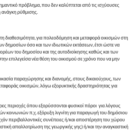
ημαντικό πρόβλημα, που δεν καλύπτεται από τις ισχύουσες
ή ανάγκη ρύθμισης.
τη διαθεσιμότητα, για πολεοδόμηση και μεταφορά οικισμών στη
των δημοσίων όσο και των ιδιωτικών εκτάσεων, έτσι ώστε να
φορέων του δημοσίου και της αυτοδιοίκησης καθώς και των
στην επιλεγείσα νέα θέση του οικισμού σε χρόνο που να μην
αδικασία παραχώρησης και διανομής, στους δικαιούχους, των
εταφοράς οικισμών, λόγω εξορυκτικής δραστηριότητας για
ερες περιοχές όπου εξορύσσονται φυσικοί πόροι για λόγους
ών κοινωνιών π.χ. εξόρυξη λιγνίτη για παραγωγή του δημόσιου
τυχόν περιβαλλοντικές συνέπειες ή/και αποστέρηση του χώρου
καστική απαλλοτρίωση της γεωργικής γης) ή/και την αναγκαστική