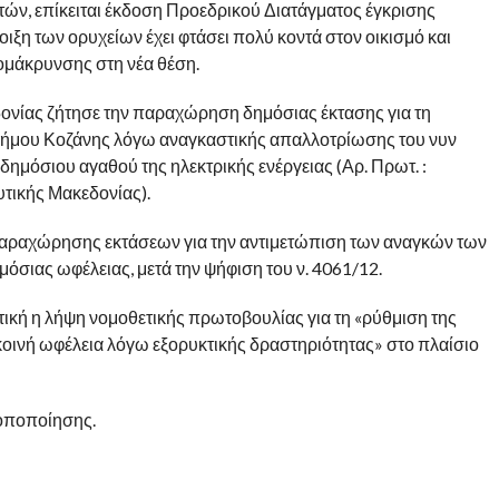
τών, επίκειται έκδοση Προεδρικού Διατάγματος έγκρισης
ξη των ορυχείων έχει φτάσει πολύ κοντά στον οικισμό και
ομάκρυνσης στη νέα θέση.
ονίας ζήτησε την παραχώρηση δημόσιας έκτασης για τη
Δήμου Κοζάνης λόγω αναγκαστικής απαλλοτρίωσης του νυν
δημόσιου αγαθού της ηλεκτρικής ενέργειας (Αρ. Πρωτ. :
τικής Μακεδονίας).
 παραχώρησης εκτάσεων για την αντιμετώπιση των αναγκών των
όσιας ωφέλειας, μετά την ψήφιση του ν. 4061/12.
ική η λήψη νομοθετικής πρωτοβουλίας για τη «ρύθμιση της
κοινή ωφέλεια λόγω εξορυκτικής δραστηριότητας» στο πλαίσιο
ροποποίησης.