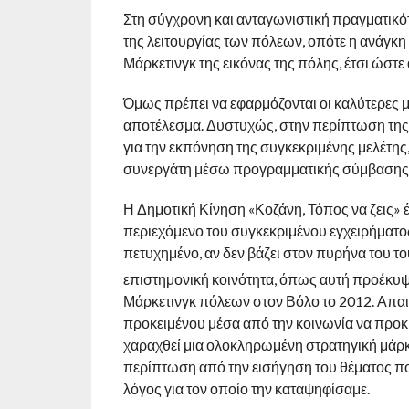
Στη σύγχρονη και ανταγωνιστική πραγματικότη
της λειτουργίας των πόλεων, οπότε η ανάγκη 
Μάρκετινγκ της εικόνας της πόλης, έτσι ώστε 
Όμως πρέπει να εφαρμόζονται οι καλύτερες μ
αποτέλεσμα. Δυστυχώς, στην περίπτωση της
για την εκπόνηση της συγκεκριμένης μελέτης
συνεργάτη μέσω προγραμματικής σύμβασης
Η Δημοτική Κίνηση «Κοζάνη, Τόπος να ζεις» έχ
περιεχόμενο του συγκεκριμένου εγχειρήματος. 
πετυχημένο, αν δεν βάζει στον πυρήνα του του
επιστημονική κοινότητα, όπως αυτή προέκυψε
Μάρκετινγκ πόλεων στον Βόλο το 2012. Απαι
προκειμένου μέσα από την κοινωνία να προκύψ
χαραχθεί μια ολοκληρωμένη στρατηγική μάρκε
περίπτωση από την εισήγηση του θέματος πο
λόγος για τον οποίο την καταψηφίσαμε.