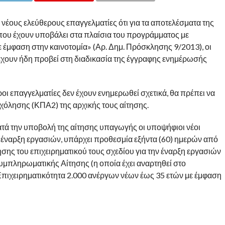
έους ελεύθερους επαγγελματίες ότι για τα αποτελέσματα της
που έχουν υποβάλει στα πλαίσια του προγράμματος με
ε έμφαση στην καινοτομία» (Αρ. Δημ. Πρόσκλησης 9/2013), οι
ουν ήδη προβεί στη διαδικασία της έγγραφης ενημέρωσής
οι επαγγελματίες δεν έχουν ενημερωθεί σχετικά, θα πρέπει να
όλησης (ΚΠΑ2) της αρχικής τους αίτησης.
κατά την υποβολή της αίτησης υπαγωγής οι υποψήφιοι νέοι
ε έναρξη εργασιών, υπάρχει προθεσμία εξήντα (60) ημερών από
σης του επιχειρηματικού τους σχεδίου για την έναρξη εργασιών
υμπληρωματικής Αίτησης (η οποία έχει αναρτηθεί στο
πιχειρηματικότητα 2.000 ανέργων νέων έως 35 ετών με έμφαση