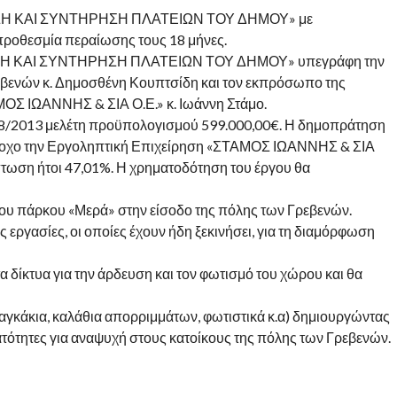
ΠΛΑΣΗ ΚΑΙ ΣΥΝΤΗΡΗΣΗ ΠΛΑΤΕΙΩΝ ΤΟΥ ΔΗΜΟΥ» με
προθεσμία περαίωσης τους 18 μήνες.
ΑΣΗ ΚΑΙ ΣΥΝΤΗΡΗΣΗ ΠΛΑΤΕΙΩΝ ΤΟΥ ΔΗΜΟΥ» υπεγράφη την
εβενών κ. Δημοσθένη Κουπτσίδη και τον εκπρόσωπο της
ΟΣ ΙΩΑΝΝΗΣ & ΣΙΑ Ο.Ε.» κ. Ιωάννη Στάμο.
78/2013 μελέτη προϋπολογισμού 599.000,00€. Η δημοπράτηση
δοχο την Εργοληπτική Επιχείρηση «ΣΤΑΜΟΣ ΙΩΑΝΝΗΣ & ΣΙΑ
πτωση ήτοι 47,01%. Η χρηματοδότηση του έργου θα
ου πάρκου «Μερά» στην είσοδο της πόλης των Γρεβενών.
ργασίες, οι οποίες έχουν ήδη ξεκινήσει, για τη διαμόρφωση
α δίκτυα για την άρδευση και τον φωτισμό του χώρου και θα
αγκάκια, καλάθια απορριμμάτων, φωτιστικά κ.α) δημιουργώντας
ότητες για αναψυχή στους κατοίκους της πόλης των Γρεβενών.