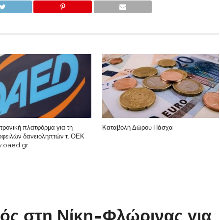
τρονική πλατφόρμα για τη
Καταβολή Δώρου Πάσχα
οφειλών δανειοληπτών τ. ΟΕΚ
.oaed.gr
ός στη Νίκη-Φλώρινας για