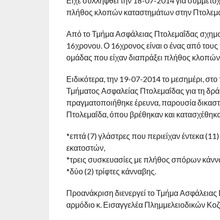
Είχε συλληφθεί την 18-07-2014 για συμμετοχή
πλήθος κλοπών καταστημάτων στην Πτολεμ
Από το Τμήμα Ασφάλειας Πτολεμαΐδας σχηματ
16χρονου. Ο 16χρονος είναι ο ένας από τους
ομάδας που είχαν διαπράξει πλήθος κλοπών 
Ειδικότερα, την 19-07-2014 το μεσημέρι, στ
Τμήματος Ασφαλείας Πτολεμαΐδας για τη δρ
πραγματοποιήθηκε έρευνα, παρουσία δικαστικ
Πτολεμαΐδα, όπου βρέθηκαν και κατασχέθηκα
*επτά (7) γλάστρες που περιείχαν έντεκα (11)
εκατοστών,
*τρεις συσκευασίες με πλήθος σπόρων κάνν
*δύο (2) τρίφτες κάνναβης.
Προανάκριση διενεργεί το Τμήμα Ασφάλειας Π
αρμόδιο κ. Εισαγγελέα Πλημμελειοδικών Κοζ