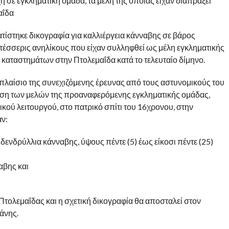
 σε εγκληματική ομάδα, τα μέλη της οποίας είχαν διαπράξει
αΐδα
ίστηκε δικογραφία για καλλιέργεια κάνναβης σε βάρος
 τέσσερις ανηλίκους που είχαν συλληφθεί ως μέλη εγκληματικής
καταστημάτων στην Πτολεμαΐδα κατά το τελευταίο δίμηνο.
ο πλαίσιο της συνεχιζόμενης έρευνας από τους αστυνομικούς του
άση των μελών της προαναφερόμενης εγκληματικής ομάδας,
ού λειτουργού, στο πατρικό σπίτι του 16χρονου, στην
ν:
 δενδρύλλια κάνναβης, ύψους πέντε (5) έως είκοσι πέντε (25)
αβης και
τολεμαΐδας και η σχετική δικογραφία θα αποσταλεί στον
άνης.