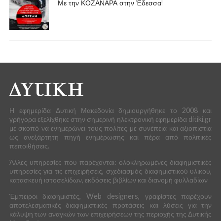
Με την ΚΟΖΑΝΑΡΑ στην Έδεσσα!
Η εφημερίδα Δυτική Μακεδονία δημιουργήθηκε το 2008 και
γρήγορα εξελίχθηκε στην σημερινή ηλεκτρονική εφημερίδα ditiki.gr
με σκοπό να ενημερώνει τους πολίτες με συνέπεια και αξιοπιστία
ως ανεξάρτητη πηγή ενημέρωσης και πέρα από πολιτικές
πεποιθήσεις.
Άλλες υπηρεσίες που παρέχονται: ολοκληρωμένες διαφημιστικές
υπηρεσίες για τις επιχειρήσεις, σχεδιασμός διαφημιστικού υλικού,
κατασκευή ιστοσελίδων, εκδόσεις βιβλίων και διανομή φυλλαδίων
Έμπειροι διαφημιστές, Web designers, γραφίστες παρέχουν
αποτελεσματικές διαφημιστικές προτάσεις και λύσεις για την
κάλυψη των αναγκών των επιχειρήσεων της περιοχής της Δυτικής