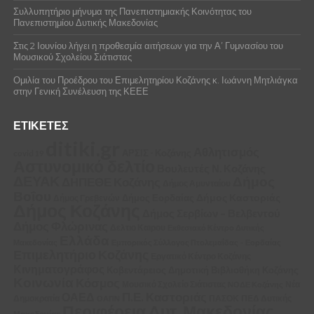
Συλλυπητήριο μήνυμα της Πανεπιστημιακής Κοινότητας του
Πανεπιστημίου Δυτικής Μακεδονίας
Στις 2 Ιουνίου λήγει η προθεσμία αιτήσεων για την Α’ Γυμνασίου του
Μουσικού Σχολείου Σιάτιστας
Ομιλία του Προέδρου του Επιμελητηρίου Κοζάνης κ. Ιωάννη Μητλιάγκα
στην Γενική Συνέλευση της ΚΕΕΕ
ΕΤΙΚΈΤΕΣ
ditiki.gr
Αθλητισμός
ΑΡΣΙΣ - Κοζάνης
covid 19
Αστυνομικό δελτίο
Βουλευτές Ν. Κοζάνης
ΔΕΥΑΚ
Δήμος
ΔΗΠΕΘΕ Κοζάνης
Δήμος Αμυνταίου
Βοΐου
Δήμος Καστοριάς
Δήμος Εορδαίας
Δήμος Γρεβενών
Δήμος Κοζάνης
Δήμος Σερβίων – Βελβεντού
Δήμος Φλώρινας
Δελτιο Καιρου
Εκθεσιακό Κέντρο Δυτικής
Ελλάδα
Μακεδονίας
Εμπορικός Σύλλογος Πτολεμαΐδας – Εορδαίας
Επιμελητήριο Κοζάνης
Εργατικό Κέντρο Κοζάνης
Κινηματογράφος
Κοβεντάρειος Δημοτική Βιβλιοθήκη Κοζάνης
Κοινωνία
Κόσμος
Μουσικό Σχολείο Σιάτιστας
Νέα
ΝΟΔΕ Κοζάνης
Π.Ε. Καστοριάς
ΟΑΕΔ
Δημοκρατία
ΠΑΣΟΚ
ΠΕΔ Δυτικής
ΟΑΠΝ
Περιφέρεια Δυτ. Μακεδονίας