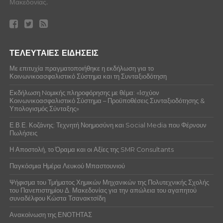
Μακεδονίας.
ΤΕΛΕΥΤΑΙΕΣ ΕΙΔΗΣΕΙΣ
Με επιτυχία πραγματοποιήθηκε η εκδήλωση για το
Κοινωνικοασφαλιστικό Σύστημα και τη Συνταξιοδότηση
Εκδήλωση Nομικής πληροφόρησης με θέμα: «Ισχύον
Κοινωνικοασφαλιστικό Σύστημα – Προϋποθέσεις Συνταξιοδότησης &
Υπολογισμός Σύνταξης»
Ε.Β.Ε. Κοζάνης: Τεχνητή Νοημοσύνη και Social Media που Φέρνουν
Πωλήσεις
Η Αποστολή, το Όραμα και οι Αξίες της SMR Consultants
Παγκόσμια Ημέρα Λευκού Μπαστουνιού
Ψήφισμα του Τμήματος Χημικών Μηχανικών της Πολυτεχνικής Σχολής
του Πανεπιστημίου Δ. Μακεδονίας για την απώλεια του αγαπητού
συναδέλφου Κώστα Τσανακτσίδη
Ανακοίνωση της ΕΝΟΤΗΤΑΣ