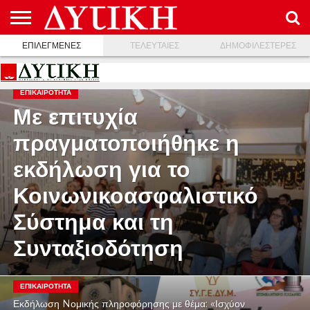
ΕΠΙΛΕΓΜΕΝΕΣ
ΤΕΛΕΥΤΑΙΕΣ
ΔΗΜΟΦΙΛΕΣΤΕΡΕΣ
ΑΡΧΙΚΉ
ΕΠΙΚΟΙΝΩΝΊΑ
ΌΡΟΙ
ΠΡΟΣΤΑΣΊΑ
ΧΡΉΣΗΣ
ΠΡΟΣΩΠΙΚΏΝ
ΔΕΔΟΜΈΝΩΝ
ΕΠΙΚΑΙΡΟΤΗΤΑ
Με επιτυχία
πραγματοποιήθηκε η
εκδήλωση για το
Κοινωνικοασφαλιστικό
Σύστημα και τη
Συνταξιοδότηση
ΕΠΙΚΑΙΡΟΤΗΤΑ
Εκδήλωση Nομικής πληροφόρησης με θέμα: «Ισχύον