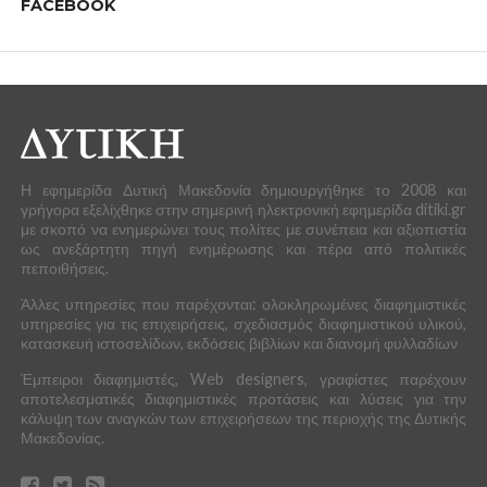
FACEBOOK
Η εφημερίδα Δυτική Μακεδονία δημιουργήθηκε το 2008 και
γρήγορα εξελίχθηκε στην σημερινή ηλεκτρονική εφημερίδα ditiki.gr
με σκοπό να ενημερώνει τους πολίτες με συνέπεια και αξιοπιστία
ως ανεξάρτητη πηγή ενημέρωσης και πέρα από πολιτικές
πεποιθήσεις.
Άλλες υπηρεσίες που παρέχονται: ολοκληρωμένες διαφημιστικές
υπηρεσίες για τις επιχειρήσεις, σχεδιασμός διαφημιστικού υλικού,
κατασκευή ιστοσελίδων, εκδόσεις βιβλίων και διανομή φυλλαδίων
Έμπειροι διαφημιστές, Web designers, γραφίστες παρέχουν
αποτελεσματικές διαφημιστικές προτάσεις και λύσεις για την
κάλυψη των αναγκών των επιχειρήσεων της περιοχής της Δυτικής
Μακεδονίας.