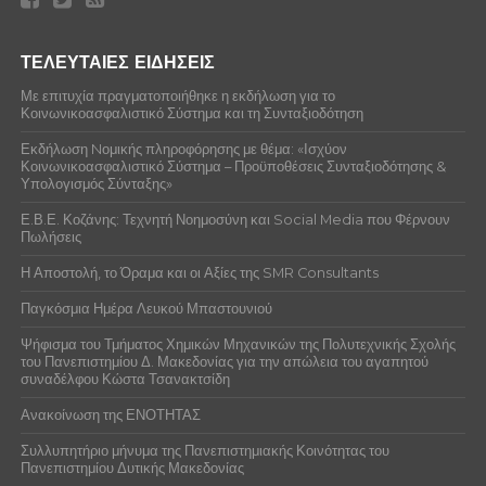
ΤΕΛΕΥΤΑΙΕΣ ΕΙΔΗΣΕΙΣ
Με επιτυχία πραγματοποιήθηκε η εκδήλωση για το
Κοινωνικοασφαλιστικό Σύστημα και τη Συνταξιοδότηση
Εκδήλωση Nομικής πληροφόρησης με θέμα: «Ισχύον
Κοινωνικοασφαλιστικό Σύστημα – Προϋποθέσεις Συνταξιοδότησης &
Υπολογισμός Σύνταξης»
Ε.Β.Ε. Κοζάνης: Τεχνητή Νοημοσύνη και Social Media που Φέρνουν
Πωλήσεις
Η Αποστολή, το Όραμα και οι Αξίες της SMR Consultants
Παγκόσμια Ημέρα Λευκού Μπαστουνιού
Ψήφισμα του Τμήματος Χημικών Μηχανικών της Πολυτεχνικής Σχολής
του Πανεπιστημίου Δ. Μακεδονίας για την απώλεια του αγαπητού
συναδέλφου Κώστα Τσανακτσίδη
Ανακοίνωση της ΕΝΟΤΗΤΑΣ
Συλλυπητήριο μήνυμα της Πανεπιστημιακής Κοινότητας του
Πανεπιστημίου Δυτικής Μακεδονίας