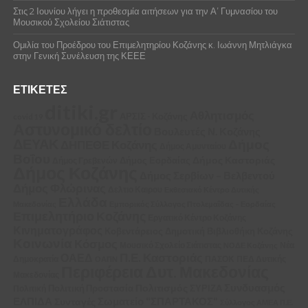
Στις 2 Ιουνίου λήγει η προθεσμία αιτήσεων για την Α’ Γυμνασίου του
Μουσικού Σχολείου Σιάτιστας
Ομιλία του Προέδρου του Επιμελητηρίου Κοζάνης κ. Ιωάννη Μητλιάγκα
στην Γενική Συνέλευση της ΚΕΕΕ
ΕΤΙΚΈΤΕΣ
ditiki.gr
Αθλητισμός
ΑΡΣΙΣ - Κοζάνης
covid 19
Αστυνομικό δελτίο
Βουλευτές Ν. Κοζάνης
ΔΕΥΑΚ
Δήμος
ΔΗΠΕΘΕ Κοζάνης
Δήμος Αμυνταίου
Βοΐου
Δήμος Καστοριάς
Δήμος Εορδαίας
Δήμος Γρεβενών
Δήμος Κοζάνης
Δήμος Σερβίων – Βελβεντού
Δήμος Φλώρινας
Δελτιο Καιρου
Εκθεσιακό Κέντρο Δυτικής
Ελλάδα
Μακεδονίας
Εμπορικός Σύλλογος Πτολεμαΐδας – Εορδαίας
Επιμελητήριο Κοζάνης
Εργατικό Κέντρο Κοζάνης
Κινηματογράφος
Κοβεντάρειος Δημοτική Βιβλιοθήκη Κοζάνης
Κοινωνία
Κόσμος
Μουσικό Σχολείο Σιάτιστας
Νέα
ΝΟΔΕ Κοζάνης
Π.Ε. Καστοριάς
ΟΑΕΔ
Δημοκρατία
ΠΑΣΟΚ
ΠΕΔ Δυτικής
ΟΑΠΝ
Περιφέρεια Δυτ. Μακεδονίας
Μακεδονίας
Συνδυασμός
Πολιτισμός
ΣΥΡΙΖΑ
Πολιτική
Πολιτική Προστασία
ΕΛΠΙΔΑ
Σωματείο "ΣΠΑΡΤΑΚΟΣ"
Συνταγές
Σύλλογος ΑΜΕΑ Π.Ε.