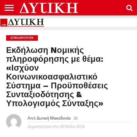
ΑΡΧΙΚΉ
ΕΠΙΚΟΙΝΩΝΊΑ
ΌΡΟΙ
ΠΡΟΣΤΑΣΊΑ
ΧΡΉΣΗΣ
ΠΡΟΣΩΠΙΚΏΝ
ΔΕΔΟΜΈΝΩΝ
ΕΠΙΚΑΙΡΟΤΗΤΑ
Εκδήλωση Nομικής
πληροφόρησης με θέμα:
«Ισχύον
Κοινωνικοασφαλιστικό
Σύστημα – Προϋποθέσεις
Συνταξιοδότησης &
Υπολογισμός Σύνταξης»
Από
Δυτική Μακεδονία
Δημοσιεύτηκε στις
28 Μαΐου 2026