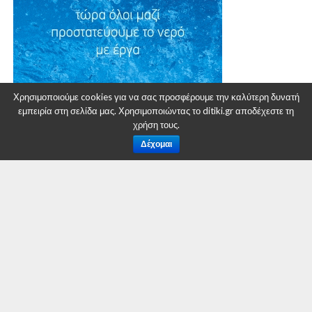
Πολυτεχνικής Σχολής του
Πανεπιστημίου Δ. Μακεδονίας
για την απώλεια του αγαπητού
συναδέλφου Κώστα
Τσανακτσίδη
Χρησιμοποιούμε cookies για να σας προσφέρουμε την καλύτερη δυνατή
εμπειρία στη σελίδα μας. Χρησιμοποιώντας το ditiki.gr αποδέχεστε τη
By
Δυτική Μακεδονία
χρήση τους.
Posted on
14 Οκτωβρίου 2025
Δέχομαι