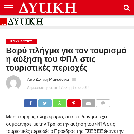
ΑΡΧΙΚΉ
ΕΠΙΚΟΙΝΩΝΊΑ
ΌΡΟΙ
ΠΡΟΣΤΑΣΊΑ
ΧΡΉΣΗΣ
ΠΡΟΣΩΠΙΚΏΝ
ΔΕΔΟΜΈΝΩΝ
ΕΠΙΚΑΙΡΟΤΗΤΑ
Βαρύ πλήγμα για τον τουρισμό
η αύξηση του ΦΠΑ στις
τουριστικές περιοχές
Από
Δυτική Μακεδονία
Δημοσιεύτηκε στις
1 Δεκεμβρίου 2014
COMMENTS
Με αφορμή τις πληροφορίες ότι η κυβέρνηση έχει
συμφωνήσει με την Τρόικα την αύξηση του ΦΠΑ στις
τουριστικές περιοχές ο Πρόεδρος της ΓΣΕΒΕΕ έκανε την