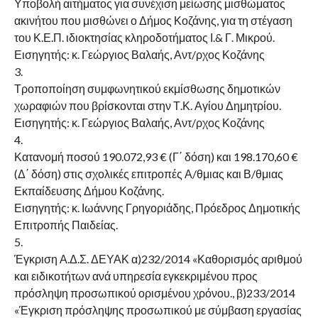
Υποβολή αιτήματος για συνέχιση μείωσης μισθώματος
ακινήτου που μισθώνει ο Δήμος Κοζάνης, για τη στέγαση
του Κ.Ε.Π. ιδιοκτησίας κληροδοτήματος Ι.& Γ. Μικρού.
Εισηγητής: κ. Γεώργιος Βαλαής, Αντ/ρχος Κοζάνης
3.
Τροποποίηση συμφωνητικού εκμίσθωσης δημοτικών
χωραφιών που βρίσκονται στην Τ.Κ. Αγίου Δημητρίου.
Εισηγητής: κ. Γεώργιος Βαλαής, Αντ/ρχος Κοζάνης
4.
Κατανομή ποσού 190.072,93 € (Γ΄ δόση) και 198.170,60 €
(Δ΄ δόση) στις σχολικές επιτροπές Α/θμιας και Β/θμιας
Εκπαίδευσης Δήμου Κοζάνης.
Εισηγητής: κ. Ιωάννης Γρηγοριάδης, Πρόεδρος Δημοτικής
Επιτροπής Παιδείας.
5.
Έγκριση Α.Δ.Σ. ΔΕΥΑΚ α)232/2014 «Καθορισμός αριθμού
και ειδικοτήτων ανά υπηρεσία εγκεκριμένου προς
πρόσληψη προσωπικού ορισμένου χρόνου., β)233/2014
«Έγκριση πρόσληψης προσωπικού με σύμβαση εργασίας