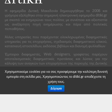
Η εφημερίδα Δυτική Μακεδονία δημιουργήθηκε το 2008 και
γρήγορα εξελίχθηκε στην σημερινή ηλεκτρονική εφημερίδα ditiki.gr
με σκοπό να ενημερώνει τους πολίτες με συνέπεια και αξιοπιστία
ως ανεξάρτητη πηγή ενημέρωσης και πέρα από πολιτικές
πεποιθήσεις.
Άλλες υπηρεσίες που παρέχονται: ολοκληρωμένες διαφημιστικές
υπηρεσίες για τις επιχειρήσεις, σχεδιασμός διαφημιστικού υλικού,
κατασκευή ιστοσελίδων, εκδόσεις βιβλίων και διανομή φυλλαδίων
Έμπειροι διαφημιστές, Web designers, γραφίστες παρέχουν
αποτελεσματικές διαφημιστικές προτάσεις και λύσεις για την
κάλυψη των αναγκών των επιχειρήσεων της περιοχής της Δυτικής
Μακεδονίας.
Χρησιμοποιούμε cookies για να σας προσφέρουμε την καλύτερη δυνατή
εμπειρία στη σελίδα μας. Χρησιμοποιώντας το ditiki.gr αποδέχεστε τη
χρήση τους.
Δέχομαι
ΤΕΛΕΥΤΑΙΕΣ ΕΙΔΗΣΕΙΣ
Με επιτυχία πραγματοποιήθηκε η εκδήλωση για το
Κοινωνικοασφαλιστικό Σύστημα και τη Συνταξιοδότηση