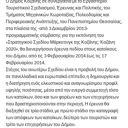
Ο Δήμος Κοζάνης σε συνεργασία με το Εργαστήριο
Τουριστικού Σχεδιασμού, Έρευνας και Πολιτικής, του
Τμήματος Μηχανικών Χωροταξίας, Πολεοδομίας και
Περιφερειακής Ανάπτυξης, του Πανεπιστημίου Θεσσαλίας,
στα πλαίσια της -από 3 Δεκεμβρίου 2013-
προγραμματικής σύμβασης για την εκπόνηση του
«Στρατηγικού Σχεδίου Μάρκετινγκ της Κοζάνης: Κοζάνη
2020», θα διενεργήσουν έρευνα πεδίου στους κατοίκους
του Δήμου, από τις 3 Φεβρουαρίου 2014 έως τις 17
Φεβρουαρίου 2014.
Στόχος του ανωτέρω Σχεδίου είναι η προβολή του Δήμου,
σε πανελλαδικό και ευρωπαϊκό επίπεδο, η δημιουργία και
η διατήρηση ενός ελκυστικού και αναγνωρίσιμου προφίλ
υψηλής ποιότητας, μέσα από την ενεργό συμμετοχή τόσο
των κατοίκων, όσο και των φορέων και των επιχειρήσεων
που δραστηριοποιούνται στην περιοχή. Η έρευνα θα
διεξαχθεί σε τρία στάδια, με πρώτο στάδιο την καταγραφή
των απόψεων των κατοίκων, δεύτερο των τουριστών και
τρίτο των επιχειρήσεων του Δήμου.