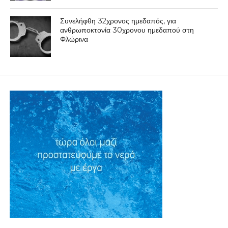
Συνελήφθη 32χρονος ημεδαπός, για
ανθρωποκτονία 30χρονου ημεδαπού στη
Φλώρινα
ΕΠΙΚΑΙΡΟΤΗΤΑ
Διανομή πετρελαίου σε 16
άπορες οικογένειες του Δήμου
Κοζάνης
By
Δυτική Μακεδονία
Posted on
31 Ιανουαρίου 2014
Ο Δήμος Κοζάνης θα ήθελε να εκφράσει δημόσια τις