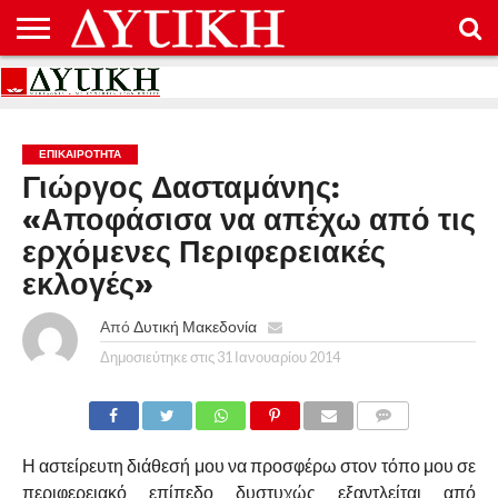
ΑΡΧΙΚΉ
ΕΠΙΚΟΙΝΩΝΊΑ
ΌΡΟΙ
ΠΡΟΣΤΑΣΊΑ
ΧΡΉΣΗΣ
ΠΡΟΣΩΠΙΚΏΝ
ΔΕΔΟΜΈΝΩΝ
ΕΠΙΚΑΙΡΟΤΗΤΑ
Γιώργος Δασταμάνης:
«Αποφάσισα να απέχω από τις
ερχόμενες Περιφερειακές
εκλογές»
Από
Δυτική Μακεδονία
Δημοσιεύτηκε στις
31 Ιανουαρίου 2014
COMMENTS
Η αστείρευτη διάθεσή μου να προσφέρω στον τόπο μου σε
περιφερειακό επίπεδο δυστυχώς εξαντλείται από