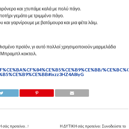
ζαχαρόνερο και χτυπάμε καλά με πολύ πάγο.
ποτήρι γεμάτο με τριμμένο πάγο.
 και γαρνίρουμε με βατόμουρα και μια φέτα λάιμ.
ηθισμένο προϊόν, γι αυτό πολλοί χρησιμοποιούν μαρμελάδα
 Μπραμπλ κοκτειλ.
BA%CE%BF%CE%BA%CF%84%CE%B5%CE%B9%CE%BB/%CE%B
5%CE%B9%CE%BB#ixzz3HZ4A8iyG
 σάς προτείνει…!
Η ΔΥΤΙΚΗ σάς προτείνει: Συνοδεύστε το