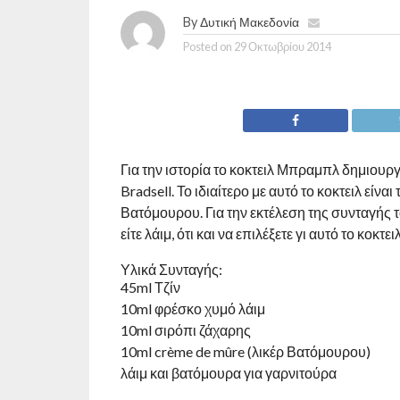
By
Δυτική Μακεδονία
Posted on
29 Οκτωβρίου 2014
Για την ιστορία το κοκτειλ Μπραμπλ δημιου
Bradsell. Το ιδιαίτερο με αυτό το κοκτειλ είνα
Βατόμουρου. Για την εκτέλεση της συνταγής 
είτε λάιμ, ότι και να επιλέξετε γι αυτό το κοκτ
Υλικά Συνταγής:
45ml Τζίν
10ml φρέσκο χυμό λάιμ
10ml σιρόπι ζάχαρης
10ml crème de mûre (λικέρ Βατόμουρου)
λάιμ και βατόμουρα για γαρνιτούρα