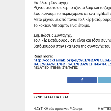
Εκτέλεση Συνταγής:
Ρίχνουμε στο σεικερ το τζίν, το λάιμ και το 
Σουρώνουμε το περιεχόμενο σε ένα highball 
Μετά ρίχνουμε από πάνω το λικέρ βατόμουρου
Το κοκτειλ Μπραμπλ είναι έτοιμο.
Σημειώσεις Συνταγής:
Το λικέρ βατόμουρου δεν είναι και τόσο συν
βατόμουρου στην εκτέλεση της συνταγής του
Read more:
http://cocktaillab.org/el/%CE%
%CE%BA%CE%BF%CE%BA%CF%84%CE%B
RELATED ITEMS:
ΣΥΝΤΑΓΈΣ
ΣΥΝΙΣΤΑΤΑΙ ΓΙΑ ΕΣΑΣ
Η ΔΥΤΙΚΗ σάς προτείνει: Ριζότο με
Η ΔΥΤΙΚΗ