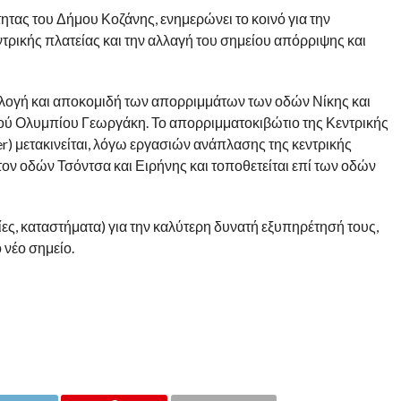
τας του Δήμου Κοζάνης, ενημερώνει το κοινό για την
τρικής πλατείας και την αλλαγή του σημείου απόρριψης και
λλογή και αποκομιδή των απορριμμάτων των οδών Νίκης και
ού Ολυμπίου Γεωργάκη. Το απορριμματοκιβώτιο της Κεντρικής
r) μετακινείται, λόγω εργασιών ανάπλασης της κεντρικής
ον οδών Τσόντσα και Ειρήνης και τοποθετείται επί των οδών
ες, καταστήματα) για την καλύτερη δυνατή εξυπηρέτησή τους,
νέο σημείο.