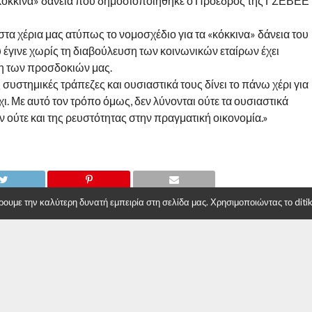
 «κόκκινα» δάνεια που δημοσιοποιήθηκε ο Πρόεδρος της ΓΣΕΒΕΕ
στα χέρια μας ατύπως το νομοσχέδιο για τα «κόκκινα» δάνεια του
έγινε χωρίς τη διαβούλευση των κοινωνικών εταίρων έχει
ρη των προσδοκιών μας.
 συστημικές τράπεζες και ουσιαστικά τους δίνει το πάνω χέρι για
χι. Με αυτό τον τρόπο όμως, δεν λύνονται ούτε τα ουσιαστικά
ούτε και της ρευστότητας στην πραγματική οικονομία.»
υμε την καλύτερη δυνατή εμπειρία στη σελίδα μας. Χρησιμοποιώντας το ditiki