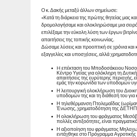
Ο κ. Δακής μεταξύ άλλων σημείωσε:
«Κατά τη διάρκεια της πρώτης θητείας μας 
δρομολογήσαμε και ολοκληρώσαμε μια σειρά 
επιλέξαμε την εύκολη λύση των έργων βιτρίν
απαιτήσεις της τοπικής κοινωνίας.
Δώσαμε λύσεις και προοπτική σε χρόνια και 
εξαγγελίες και υποσχέσεις, αλλά χρηματοδο
H επέκταση του Μποδοσάκειου Νοσοκο
Κέντρο Υγείας για ολόκληρη τη Δυτική
απαιτήσεις της ευρύτερης περιοχής, 
εμάς την κορωνίδα των υποδομών υγεί
Η λειτουργική ολοκλήρωση του Διοικ
υποδομών της και τη διάθεσή του για 
Η τηλεθέρμανση Πτολεμαΐδας (ωρίμαν
Ένωσης, χρηματοδότηση της ΔΕΤΗΠ), 
Η ολοκλήρωση του φράγματος Μεσόβο
πολλές αντιξοότητες, είναι πραγματικό
Η αξιοποίηση του φράγματος Μηλοχωρ
εντάχθηκε στο Πρόγραμμα Αγροτικής 