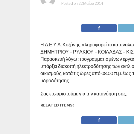
Posted on
22 Μαΐου 2014
Η Δ.Ε.Υ.Α. Κοζάνης πληροφορεί το καταναλ
ΔΗΜΗΤΡΙΟΥ – ΡΥΑΚΙΟΥ – ΚΟΙΛΑΔΑΣ – ΚΙΣΣΑ
Παρασκευή λόγω προγραμματισμένων εργασι
υπάρξει διακοπή ηλεκτροδότησης των αντλ
οικισμούς, κατά τις ώρες από 08.00 π.μ. έως
υδροδότησης.
Σας ευχαριστούμε για την κατανόηση σας.
RELATED ITEMS: