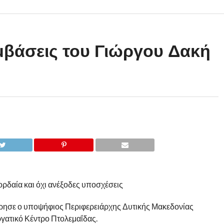
μβάσεις του Γιώργου Δακή
ρδαία και όχι ανέξοδες υποσχέσεις
ησε ο υποψήφιος Περιφερειάρχης Δυτικής Μακεδονίας
ργατικό Κέντρο Πτολεμαΐδας.