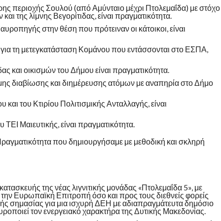
ρης περιοχής Σουλού (από Αμύνταιο μέχρι Πτολεμαΐδα) με στόχο
και της λίμνης Βεγορίτιδας, είναι πραγματικότητα.
υροπηγής στην θέση που πρότειναν οι κάτοικοι, είναι
ια τη μετεγκατάσταση Κομάνου που εντάσσονται στο ΕΣΠΑ,
ας και οικισμών του Δήμου είναι πραγματικότητα.
ης διαβίωσης και διημέρευσης ατόμων με αναπηρία στο Δήμο
 και του Κτιρίου Πολιτισμικής Ανταλλαγής, είναι
 ΤΕΙ Μαιευτικής, είναι πραγματικότητα.
 Πραγματικότητα που δημιουργήσαμε με μεθοδική και σκληρή
κατασκευής της νέας λιγνιτικής μονάδας «Πτολεμαΐδα 5», με
ην Ευρωπαϊκή Επιτροπή όσο και προς τους διεθνείς φορείς
ής σημασίας για μια ισχυρή ΔΕΗ με αδιαπραγμάτευτα δημόσιο
υροποιεί τον ενεργειακό χαρακτήρα της Δυτικής Μακεδονίας.