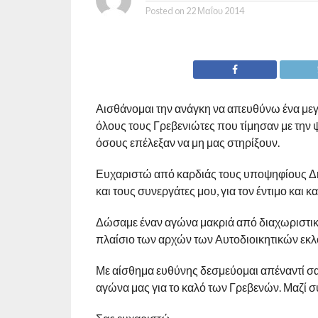
Posted on
22 Μαΐου 2014
Αισθάνομαι την ανάγκη να απευθύνω ένα μεγά
όλους τους Γρεβενιώτες που τίμησαν με την 
όσους επέλεξαν να μη μας στηρίξουν.
Ευχαριστώ από καρδιάς τους υποψηφίους Δ
και τους συνεργάτες μου, για τον έντιμο και
Δώσαμε έναν αγώνα μακριά από διαχωριστικέ
πλαίσιο των αρχών των Αυτοδιοικητικών εκλο
Με αίσθημα ευθύνης δεσμεύομαι απέναντί σας,
αγώνα μας για το καλό των Γρεβενών. Μαζί 