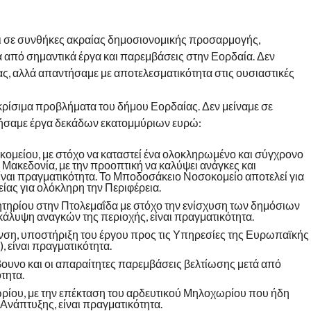
και σε συνθήκες ακραίας δημοσιονομικής προσαρμογής,
από σημαντικά έργα και παρεμβάσεις στην Εορδαία. Δεν
ας, αλλά απαντήσαμε με αποτελεσματικότητα στις ουσιαστικές
κρίσιμα προβλήματα του δήμου Εορδαίας. Δεν μείναμε σε
τήσαμε έργα δεκάδων εκατομμύριων ευρώ:
μείου, με στόχο να καταστεί ένα ολοκληρωμένο και σύγχρονο
 Μακεδονία, με την προοπτική να καλύψει ανάγκες και
είναι πραγματικότητα. Το Μποδοσάκειο Νοσοκομείο αποτελεί για
ας για ολόκληρη την Περιφέρεια.
ητηρίου στην Πτολεμαΐδα με στόχο την ενίσχυση των δημόσιων
κάλυψη αναγκών της περιοχής, είναι πραγματικότητα.
ση, υποστήριξη του έργου προς τις Υπηρεσίες της Ευρωπαϊκής
είναι πραγματικότητα.
υνο και οι απαραίτητες παρεμβάσεις βελτίωσης μετά από
τητα.
ίου, με την επέκταση του αρδευτικού Μηλοχωρίου που ήδη
Ανάπτυξης, είναι πραγματικότητα.