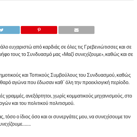
λο ευχαριστώ από καρδιάς σε όλες τις Γρεβενιώτισσες και σε
ψήφο τους το Συνδυασμό μας «Μαζί συνεχίζουμε», καθώς και σε
ημοτικούς και Τοπικούς Συμβούλους του Συνδυασμού, καθώς
 καθαρό αγώνα που έδωσαν καθ΄ όλη την προεκλογική περίοδο.
ς γραμμές, ανεξάρτητοι, χωρίς κομματικούς μηχανισμούς, στο
γών και του πολιτικού πολιτισμού.
 τόσο ο ίδιος όσο και οι συνεργάτες μου, να συνεχίσουμε τον
συνεχίζουμε…….