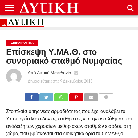
ΑΡΧΙΚΉ
ΕΠΙΚΟΙΝΩΝΊΑ
ΌΡΟΙ
ΠΡΟΣΤΑΣΊΑ
ΧΡΉΣΗΣ
ΠΡΟΣΩΠΙΚΏΝ
ΔΕΔΟΜΈΝΩΝ
ΕΠΙΚΑΙΡΟΤΗΤΑ
Επίσκεψη Υ.ΜΑ.Θ. στο
συνοριακό σταθμό Νυμφαίας
Από
Δυτική Μακεδονία
Δημοσιεύτηκε στις
9 Δεκεμβρίου 2013
COMMENTS
Στο πλαίσιο της νέας αρμοδιότητας που έχει αναλάβει το
Υπουργείο Μακεδονίας και Θράκης για την αναβάθμιση και
ανάδειξη των χερσαίων μεθοριακών σταθμών εισόδου στη
χώρα, που βρίσκονται στα διοικητικά όρια του ΥΜΑΘ, ο