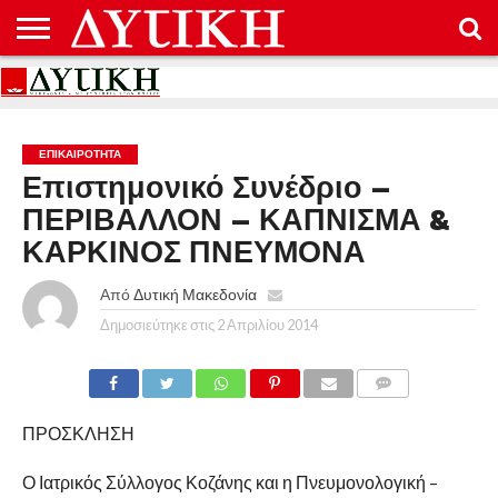
ΑΡΧΙΚΉ
ΕΠΙΚΟΙΝΩΝΊΑ
ΌΡΟΙ
ΠΡΟΣΤΑΣΊΑ
ΧΡΉΣΗΣ
ΠΡΟΣΩΠΙΚΏΝ
ΔΕΔΟΜΈΝΩΝ
ΕΠΙΚΑΙΡΟΤΗΤΑ
Επιστημονικό Συνέδριο –
ΠΕΡΙΒΑΛΛΟΝ – ΚΑΠΝΙΣΜΑ &
ΚΑΡΚΙΝΟΣ ΠΝΕΥΜΟΝΑ
Από
Δυτική Μακεδονία
Δημοσιεύτηκε στις
2 Απριλίου 2014
COMMENTS
ΠΡΟΣΚΛΗΣΗ
Ο Ιατρικός Σύλλογος Κοζάνης και η Πνευμονολογική –