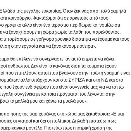
α Ελλάδα της μεγάλης ευκαιρίας. Όταν ξεκινάς από πολύ χαμηλά
κάτι καινούργιο. Φαντάζομαι ότι σε αρκετούς από τους
ο γραφικό αλλά είναι ένα τεράστιο περιθώριο και νομίζω ότι
 να ξαναχτίσουμε τη χώρα χωρίς τα λάθη του παρελθόντος.
να μπορέσουμε σε γρήγορο χρονικό διάστημα να έχουμε και τους
λιση στην εργασία και να ξανακάνουμε όνειρα».
μα θα επέλεγε να συνεργαστεί αν αυτό έπρεπε να κάνει.
οί άνθρωποι. Δεν είναι ο κανόνας διότι τα κόμματα έχουν
τοί που επιπλέουν, αυτοί που βγαίνουν στην πρώτη γραμμή είναι
ομμάτων αλλά υπάρχουν και στο ΣΥΡΙΖΑ και στη ΝΔ και στο
ου έχουν ενδιαφέρον που είναι συγγενείς μας για να το πω
μεγάλη συγγένεια με κάποια πράγματα που λέγονται στην
βάω τα μαλλιά μου και χάνω τα μυαλά μου».
μοποίησης της μαριχουάνας στη χώρα μας ξεκαθάρισε: «Είμαι
υσίες οι γιατροί και όχι οι πολίτικοι. Δηλαδή πιστεύω πως
 αμερικανικό μοντέλο. Πιστεύω πως η ιατρική χρήση της