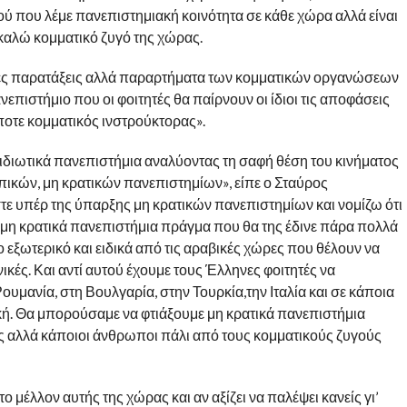
τού που λέμε πανεπιστημιακή κοινότητα σε κάθε χώρα αλλά είναι
καλώ κομματικό ζυγό της χώρας.
ικές παρατάξεις αλλά παραρτήματα των κομματικών οργανώσεων
επιστήμιο που οι φοιτητές θα παίρνουν οι ίδιοι τις αποφάσεις
ποτε κομματικός ινστρούκτορας».
α ιδιωτικά πανεπιστήμια αναλύοντας τη σαφή θέση του κινήματος
πικών, μη κρατικών πανεπιστημίων», είπε ο Σταύρος
στε υπέρ της ύπαρξης μη κρατικών πανεπιστημίων και νομίζω ότι
ει μη κρατικά πανεπιστήμια πράγμα που θα της έδινε πάρα πολλά
 εξωτερικό και ειδικά από τις αραβικές χώρες που θέλουν να
κές. Και αντί αυτού έχουμε τους Έλληνες φοιτητές να
υμανία, στη Βουλγαρία, στην Τουρκία,την Ιταλία και σε κάποια
κή. Θα μπορούσαμε να φτιάξουμε μη κρατικά πανεπιστήμια
ας αλλά κάποιοι άνθρωποι πάλι από τους κομματικούς ζυγούς
 μέλλον αυτής της χώρας και αν αξίζει να παλέψει κανείς γι’