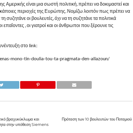
 Αμερικής είναι μια σωστή πολιτική, πρέπει να δοκιμαστεί και
ε κάποιες περιοχές της Ευρώπης. Νομίζω λοιπόν πως πρέπει να
τη συζητάνε οι βουλευτές, όχι να τη συζητάνε τα πολιτικά
 επαΐοντες , οι γιατροί και οι άνθρωποι που ξέρουνε τις
νέντευξη στο link:
henas-mono-tin-doulia-tou-ta-pragmata-den-allazoun/
τικό βραχυκύκλωμα και
Πρόταση των 10 βουλευτών του Ποταμιού
τητα στην υπόθεση Siemens