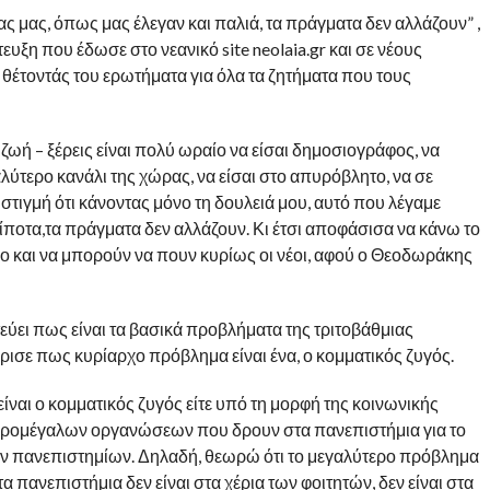
ας μας, όπως μας έλεγαν και παλιά, τα πράγματα δεν αλλάζουν” ,
ευξη που έδωσε στο νεανικό site neolaia.gr και σε νέους
θέτοντάς του ερωτήματα για όλα τα ζητήματα που τους
ή – ξέρεις είναι πολύ ωραίο να είσαι δημοσιογράφος, να
λύτερο κανάλι της χώρας, να είσαι στο απυρόβλητο, να σε
στιγμή ότι κάνοντας μόνο τη δουλειά μου, αυτό που λέγαμε
 τίποτα,τα πράγματα δεν αλλάζουν. Κι έτσι αποφάσισα να κάνω το
 και να μπορούν να πουν κυρίως οι νέοι, αφού ο Θεοδωράκης
εύει πως είναι τα βασικά προβλήματα της τριτοβάθμιας
σε πως κυρίαρχο πρόβλημα είναι ένα, ο κομματικός ζυγός.
ίναι ο κομματικός ζυγός είτε υπό τη μορφή της κοινωνικής
μικρομέγαλων οργανώσεων που δρουν στα πανεπιστήμια για το
των πανεπιστημίων. Δηλαδή, θεωρώ ότι το μεγαλύτερο πρόβλημα
ι τα πανεπιστήμια δεν είναι στα χέρια των φοιτητών, δεν είναι στα