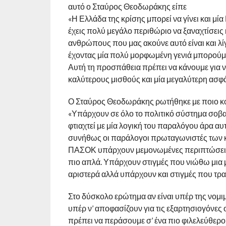
αυτό ο Σταύρος Θεοδωράκης είπε
«Η Ελλάδα της κρίσης μπορεί να γίνει και μί
έχεις πολύ μεγάλο περιθώριο να ξαναχτίσεις 
ανθρώπους που μας ακούνε αυτό είναι και λίγ
έχοντας μία πολύ μορφωμένη γενιά μπορούμε
Αυτή τη προσπάθεια πρέπει να κάνουμε για 
καλύτερους μισθούς και μία μεγαλύτερη ασφά
Ο Σταύρος Θεοδωράκης ρωτήθηκε με ποιο κόμ
«Υπάρχουν σε όλο το πολιτικό σύστημα σοβαρ
φτιαχτεί με μία λογική του παραλόγου άρα αυ
συνήθως οι παράλογοι πρωταγωνιστές των κ
ΠΑΣΟΚ υπάρχουν μεμονωμένες περιπτώσεις π
πιο απλά. Υπάρχουν στιγμές που νιώθω μια 
αριστερά αλλά υπάρχουν και στιγμές που τρα
Στο δύσκολο ερώτημα αν είναι υπέρ της νομι
υπέρ ν’ αποφασίζουν για τις εξαρτησιογόνες ο
πρέπει να περάσουμε σ’ ένα πιο φιλελεύθερο