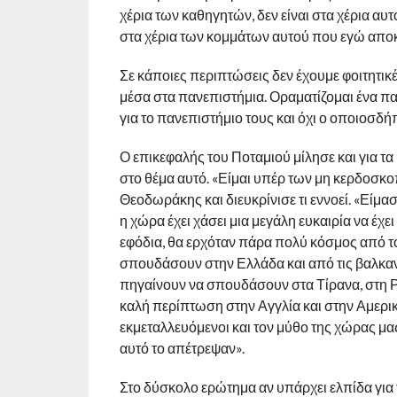
χέρια των καθηγητών, δεν είναι στα χέρια αυ
στα χέρια των κομμάτων αυτού που εγώ απο
Σε κάποιες περιπτώσεις δεν έχουμε φοιτητ
μέσα στα πανεπιστήμια. Οραματίζομαι ένα παν
για το πανεπιστήμιο τους και όχι ο οποιοσδή
Ο επικεφαλής του Ποταμιού μίλησε και για τ
στο θέμα αυτό. «Είμαι υπέρ των μη κερδοσκο
Θεοδωράκης και διευκρίνισε τι εννοεί. «Είμα
η χώρα έχει χάσει μια μεγάλη ευκαιρία να έχ
εφόδια, θα ερχόταν πάρα πολύ κόσμος από το
σπουδάσουν στην Ελλάδα και από τις βαλκανι
πηγαίνουν να σπουδάσουν στα Τίρανα, στη Ρο
καλή περίπτωση στην Αγγλία και στην Αμερι
εκμεταλλευόμενοι και τον μύθο της χώρας μ
αυτό το απέτρεψαν».
Στο δύσκολο ερώτημα αν υπάρχει ελπίδα για το