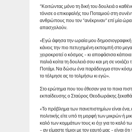
“Κοιτώντας μόνο τη δική του δουλειά ο καθέν
τόνισε ο επικεφαλής του Ποταμιού στη συνέντ
ανθρώπους που τον “ανέκριναν” επί μία ώρα 
απασχολούν.
«Εγώ άφησα την ωραία μου δημοσιογραφική ζω
κάνεις την πιο πετυχημένη εκπομπή στο μεγα
χειροκροτεί ο κόσμος – κι αποφάσισα κάποια 
παλιά κοίτα τη δουλειά σου και μη σε νοιάζει
Ποτάμι. Να δώσω ένα παράδειγμα στον κόσμο
το τόλμησε ας το τολμήσω κι εγώ».
Στο ερώτημα που του έθεσαν για το ποια πιστ
εκπαίδευσης ο Σταύρος Θεοδωράκης ξεκαθάρι
«Το πρόβλημα των πανεπιστημίων είναι ένα, ε
πολιτικής είτε υπό τη μορφή των μικρών ή 
καλό των κομμάτων τους κι όχι για το καλό 
– αν είμαστε τίμιοι με τον εαυτό μας – είναι ότ