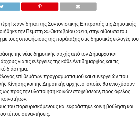
ρη Ιωαννίδη και της Συντονιστικής Επιτροπής της Δημοτικής
οιήθηκε την Πέμπτη 30 Οκτωβρίου 2014, στην αίθουσα του
ε τους υποψήφιους της παράταξης στις δημοτικές εκλογές του
ράσης της νέας δημοτικής αρχής από τον Δήμαρχο και
χους για τις ενέργειες της κάθε Αντιδημαρχίας και τις
κό διάστημα.
ιάλογος επί θεμάτων προγραμματισμού και συνεργειών που
ής Κίνησης και της Δημοτικής αρχής, οι οποίες θα ενισχύσουν
ες ως προς την υλοποίηση κοινών στοχεύσεων, προς όφελος
 κοινοτήτων.
λους του παρευρισκόμενους και εκφράστηκε κοινή βούληση και
ου τύπου συναντήσεις.