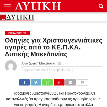
ΑΡΧΙΚΉ
ΕΠΙΚΟΙΝΩΝΊΑ
ΌΡΟΙ
ΠΡΟΣΤΑΣΊΑ
ΧΡΉΣΗΣ
ΠΡΟΣΩΠΙΚΏΝ
ΔΕΔΟΜΈΝΩΝ
ΕΠΙΚΑΙΡΟΤΗΤΑ
Οδηγίες για Χριστουγεννιάτικες
αγορές από το ΚΕ.Π.ΚΑ.
Δυτικής Μακεδονίας
Από
Δυτική Μακεδονία
Δημοσιεύτηκε στις
17 Δεκεμβρίου 2013
COMMENTS
Παραμονές Χριστουγέννων και Πρωτοχρονιάς. Οι
καταναλωτές θα πραγματοποιήσουν τις προμήθειες τους
για τις γιορτές. Η αγορά, τα εμπορικά και τα άλλα