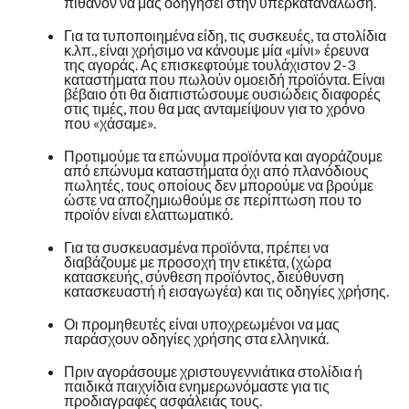
πιθανόν να μας οδηγήσει στην υπερκατανάλωση.
Για τα τυποποιημένα είδη, τις συσκευές, τα στολίδια
κ.λπ., είναι χρήσιμο να κάνουμε μία «μίνι» έρευνα
της αγοράς. Ας επισκεφτούμε τουλάχιστον 2-3
καταστήματα που πωλούν ομοειδή προϊόντα. Είναι
βέβαιο ότι θα διαπιστώσουμε ουσιώδεις διαφορές
στις τιμές, που θα μας ανταμείψουν για το χρόνο
που «χάσαμε».
Προτιμούμε τα επώνυμα προϊόντα και αγοράζουμε
από επώνυμα καταστήματα όχι από πλανόδιους
πωλητές, τους οποίους δεν μπορούμε να βρούμε
ώστε να αποζημιωθούμε σε περίπτωση που το
προϊόν είναι ελαττωματικό.
Για τα συσκευασμένα προϊόντα, πρέπει να
διαβάζουμε με προσοχή την ετικέτα, (χώρα
κατασκευής, σύνθεση προϊόντος, διεύθυνση
κατασκευαστή ή εισαγωγέα) και τις οδηγίες χρήσης.
Οι προμηθευτές είναι υποχρεωμένοι να μας
παράσχουν οδηγίες χρήσης στα ελληνικά.
Πριν αγοράσουμε χριστουγεννιάτικα στολίδια ή
παιδικά παιχνίδια ενημερωνόμαστε για τις
προδιαγραφές ασφάλειάς τους.