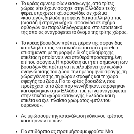
Το κρέας αμνοεριφίων εισαγωγής, από τρίτες
χώρες, είτε έχουν σφαχτεί στην Ελλάδα είτε όχι
φέρει, υποχρεωτικά, σφραγίδες σε χρώμα
«καστανό», δηλαδή τη σφραγίδα καταλληλότητας
(ωοειδή ή στρογγυλή) και σφραγίδα σε σχήμα
ορθογώνιου παραλληλόγραμμου, στο εσωτερικό
της οποίας αναγράφεται το όνομα της τρίτης χώρας.
Το κρέας βοοειδών πρέπει, πέραν της σφραγίδας
καταλληλότητας, να συνοδεύεται από πρόσθετη
επισήμανση με τη μορφή ειδικής αδιάβροχης
ετικέτας η οποία να είναι σταθερά προσαρτημένη
επί του σφάγιου. Η πρόσθετη αυτή επισήμανση των
βοοειδών θα πρέπει να περιλαμβάνει τον κωδικό
αναγνώρισης του ζώου, την ημερομηνία σφαγής, τη
χώρα γέννησης, τη χώρα εκτροφής και τη χώρα
σφαγής του ζώου. Για το κρέας βοοειδών, που
προέρχεται από ζώα που γεννήθηκαν, εκτράφηκαν
και σφάγηκαν στην Ελλάδα πρέπει να αναγράφεται
στην ετικέτα «χώρα καταγωγής Ελλάδα» και η
ετικέτα να έχει πλαίσιο χρώματος «μπλε του
ουρανού».
Ας μειώσουμε την κατανάλωση κόκκινου κρέατος
και κίτρινων τυριών.
Για επιδόρπιο ας προτιμήσουμε φρούτα. Μια