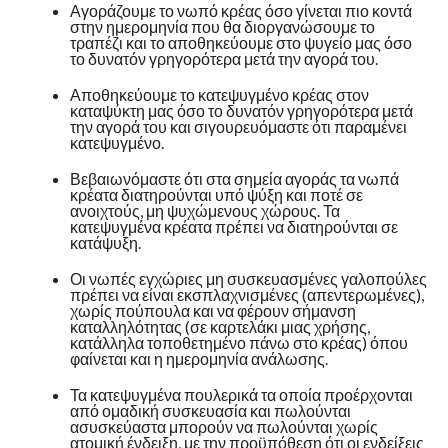
Αγοράζουμε το νωπό κρέας όσο γίνεται πιο κοντά
στην ημερομηνία που θα διοργανώσουμε το
τραπέζι και το αποθηκεύουμε στο ψυγείο μας όσο
το δυνατόν γρηγορότερα μετά την αγορά του.
Αποθηκεύουμε το κατεψυγμένο κρέας στον
καταψύκτη μας όσο το δυνατόν γρηγορότερα μετά
την αγορά του και σιγουρευόμαστε ότι παραμένει
κατεψυγμένο.
Βεβαιωνόμαστε ότι στα σημεία αγοράς τα νωπά
κρέατα διατηρούνται υπό ψύξη και ποτέ σε
ανοιχτούς, μη ψυχώμενους χώρους. Τα
κατεψυγμένα κρέατα πρέπει να διατηρούνται σε
κατάψυξη.
Οι νωπές εγχώριες μη συσκευασμένες γαλοπούλες
πρέπει να είναι εκσπλαχνισμένες (απεντερωμένες),
χωρίς πούπουλα και να φέρουν σήμανση
καταλληλότητας (σε καρτελάκι μιας χρήσης,
κατάλληλα τοποθετημένο πάνω στο κρέας) όπου
φαίνεται και η ημερομηνία ανάλωσης.
Τα κατεψυγμένα πουλερικά τα οποία προέρχονται
από ομαδική συσκευασία και πωλούνται
ασυσκεύαστα μπορούν να πωλούνται χωρίς
ατομική ένδειξη, με την προϋπόθεση ότι οι ενδείξεις