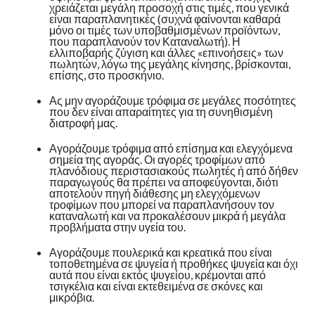
χρειάζεται μεγάλη προσοχή στις τιμές, που γενικά
είναι παραπλανητικές (συχνά φαίνονται καθαρά
μόνο οι τιμές των υποβαθμισμένων προϊόντων,
που παραπλανούν τον Καταναλωτή). Η
ελλιποβαρής ζύγιση και άλλες «επινοήσεις» των
πωλητών, λόγω της μεγάλης κίνησης, βρίσκονται,
επίσης, στο προσκήνιο.
Ας μην αγοράζουμε τρόφιμα σε μεγάλες ποσότητες
που δεν είναι απαραίτητες για τη συνηθισμένη
διατροφή μας.
Αγοράζουμε τρόφιμα από επίσημα και ελεγχόμενα
σημεία της αγοράς. Οι αγορές τροφίμων από
πλανόδιους περιστασιακούς πωλητές ή από δήθεν
παραγωγούς θα πρέπει να αποφεύγονται, διότι
αποτελούν πηγή διάθεσης μη ελεγχόμενων
τροφίμων που μπορεί να παραπλανήσουν τον
καταναλωτή και να προκαλέσουν μικρά ή μεγάλα
προβλήματα στην υγεία του.
Αγοράζουμε πουλερικά και κρεατικά που είναι
τοποθετημένα σε ψυγεία ή προθήκες ψυγεία και όχι
αυτά που είναι εκτός ψυγείου, κρέμονται από
τσιγκέλια και είναι εκτεθειμένα σε σκόνες και
μικρόβια.