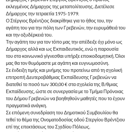
εκλεγμένος Δήμαρχος της μεταπολίτευσης. Διετέλεσε
Δήμαρχος την τετραετία 1975-1979.
Ο Στέργιος Βρέντζιος διακρίθηκε για το ήθος του, την
αγάπη του για την πόλη των Γρεβενών, την ευρυμάθειά του
και την οξυδέρκειά του.
Την αγάπη του για τον τόπο μας την απέδειξε όχι μόνο ως
Δήμαρχος αλλά και ως Εκπαιδευτικός, ενώ η παρουσία
του στο κοινωνικό γίγνεσθαι υπήρξε εποικοδομητική. Όλοι
μας θα τον θυμόμαστε με αγάπη και ευγνωμοσύνη.
Σε ένδειξη τιμής και μνήμης του προτείνω από τη σχολική
επιτροπή Δευτεροβάθμιας Εκπαίδευσης Γρεβενών να
διατεθεί το ποσό των 300,00 € στα σχολεία της Β/θμιας
Εκπαίδευσης, ώστε σε συνεργασία με το Τμήμα Πρόνοιας
του Δήμου Γρεβενών να βοηθηθούν μαθητές που το έχουν
πραγματικά ανάγκη.
Σε επόμενη συνεδρίαση του Δημοτικού Συμβουλίου θα
τεθεί το θέμα της Ονοματοδοσίας οδού Στεργίου Βρέντζιου
επί της επεκτάσεως του Σχεδίου Πόλεως.