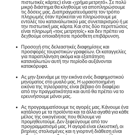
πιστωτικές κάρτες) είναι «χρήμα μετρητό». Σε πολύ
μικρό διάστημα θα κληθούμε να αποπληρώσουμε
τις δόσεις μας. Διαπραγματευόμαστε τον τρόπο
πληρωμής όταν πρόκειται να πληρώσουμε με
εντολές του καταναλωτικού μας συνεταιρισμού ή με
την πιστωτική μας κάρτα. Και στις δύο περιπτώσεις
είναι πληρωμή «τοις μετρητοίς» και δεν πρέπει να
δεχθούμε οποιαδήποτε πρόσθετη επιβάρυνση.
Προσοχή στις δελεαστικές διαφημίσεις και
προσφορές τουριστικών γραφείων. Οι καταγγελίες
για παραπλάνηση ακόμα και εξαπάτηση
καταναλωτών αυτή την περίοδο αυξάνονται
κατακόρυφα.
Ας μην ξεκινάμε με την εικόνα ενός διαφημιστικού
μηνύματος στο μυαλό μας. Η ωραιοποιημένη
εικόνα της τηλεόρασης είναι βέβαιο ότι διαφέρει
από την πραγματικότητα και αυτό θα πρέπει να το
ερευνήσουμε μόνοι μας.
Ας προγραμματίσουμε τις αγορές μας. Κάνουμε ένα
κατάλογο με τα προϊόντα και τα άλλα αγαθά για κάθε
μέλος της οικογένειας που θέλουμε να
προμηθευτούμε. Δεν ξεφεύγουμε από τον
προγραμματισμό μας. Η αγορά είναι ελκυστική, οι
βιτρίνες στολισμένες και η γιορτινή διάθεση είναι