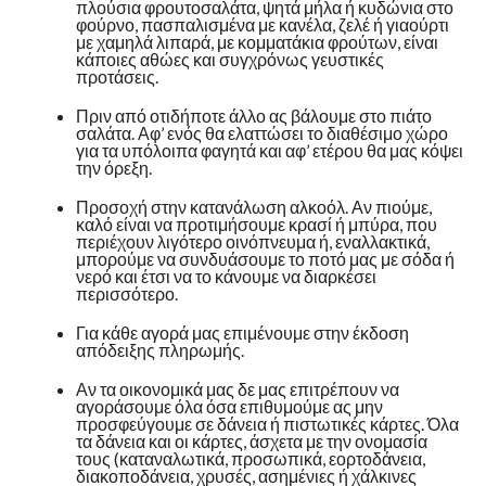
πλούσια φρουτοσαλάτα, ψητά μήλα ή κυδώνια στο
φούρνο, πασπαλισμένα με κανέλα, ζελέ ή γιαούρτι
με χαμηλά λιπαρά, με κομματάκια φρούτων, είναι
κάποιες αθώες και συγχρόνως γευστικές
προτάσεις.
Πριν από οτιδήποτε άλλο ας βάλουμε στο πιάτο
σαλάτα. Αφ’ ενός θα ελαττώσει το διαθέσιμο χώρο
για τα υπόλοιπα φαγητά και αφ’ ετέρου θα μας κόψει
την όρεξη.
Προσοχή στην κατανάλωση αλκοόλ. Αν πιούμε,
καλό είναι να προτιμήσουμε κρασί ή μπύρα, που
περιέχουν λιγότερο οινόπνευμα ή, εναλλακτικά,
μπορούμε να συνδυάσουμε το ποτό μας με σόδα ή
νερό και έτσι να το κάνουμε να διαρκέσει
περισσότερο.
Για κάθε αγορά μας επιμένουμε στην έκδοση
απόδειξης πληρωμής.
Αν τα οικονομικά μας δε μας επιτρέπουν να
αγοράσουμε όλα όσα επιθυμούμε ας μην
προσφεύγουμε σε δάνεια ή πιστωτικές κάρτες. Όλα
τα δάνεια και οι κάρτες, άσχετα με την ονομασία
τους (καταναλωτικά, προσωπικά, εορτοδάνεια,
διακοποδάνεια, χρυσές, ασημένιες ή χάλκινες