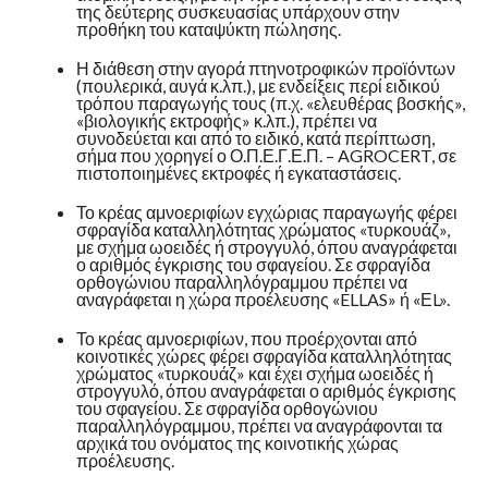
της δεύτερης συσκευασίας υπάρχουν στην
προθήκη του καταψύκτη πώλησης.
Η διάθεση στην αγορά πτηνοτροφικών προϊόντων
(πουλερικά, αυγά κ.λπ.), με ενδείξεις περί ειδικού
τρόπου παραγωγής τους (π.χ. «ελευθέρας βοσκής»,
«βιολογικής εκτροφής» κ.λπ.), πρέπει να
συνοδεύεται και από το ειδικό, κατά περίπτωση,
σήμα που χορηγεί ο Ο.Π.Ε.Γ.Ε.Π. – AGROCERT, σε
πιστοποιημένες εκτροφές ή εγκαταστάσεις.
Το κρέας αμνοεριφίων εγχώριας παραγωγής φέρει
σφραγίδα καταλληλότητας χρώματος «τυρκουάζ»,
με σχήμα ωοειδές ή στρογγυλό, όπου αναγράφεται
ο αριθμός έγκρισης του σφαγείου. Σε σφραγίδα
ορθογώνιου παραλληλόγραμμου πρέπει να
αναγράφεται η χώρα προέλευσης «ELLAS» ή «ΕL».
Το κρέας αμνοεριφίων, που προέρχονται από
κοινοτικές χώρες φέρει σφραγίδα καταλληλότητας
χρώματος «τυρκουάζ» και έχει σχήμα ωοειδές ή
στρογγυλό, όπου αναγράφεται ο αριθμός έγκρισης
του σφαγείου. Σε σφραγίδα ορθογώνιου
παραλληλόγραμμου, πρέπει να αναγράφονται τα
αρχικά του ονόματος της κοινοτικής χώρας
προέλευσης.