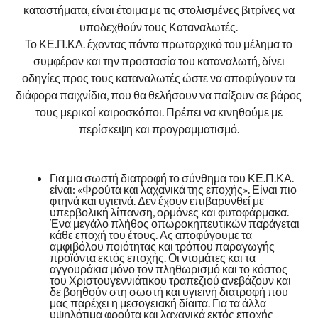
καταστήματα, είναι έτοιμα με τις στολισμένες βιτρίνες να
υποδεχθούν τους Καταναλωτές.
Το ΚΕ.Π.ΚΑ. έχοντας πάντα πρωταρχικό του μέλημα το
συμφέρον και την προστασία του καταναλωτή, δίνει
οδηγίες προς τους καταναλωτές ώστε να αποφύγουν τα
διάφορα παιχνίδια, που θα θελήσουν να παίξουν σε βάρος
τους μερικοί καιροσκόποι. Πρέπει να κινηθούμε με
περίσκεψη και προγραμματισμό.
Για μια σωστή διατροφή το σύνθημα του ΚΕ.Π.ΚΑ.
είναι: «Φρούτα και λαχανικά της εποχής». Είναι πιο
φτηνά και υγιεινά. Δεν έχουν επιβαρυνθεί με
υπερβολική λίπανση, ορμόνες και φυτοφάρμακα.
Ένα μεγάλο πλήθος οπωροκηπευτικών παράγεται
κάθε εποχή του έτους. Ας αποφύγουμε τα
αμφιβόλου ποιότητας και τρόπου παραγωγής
προϊόντα εκτός εποχής. Οι ντομάτες και τα
αγγουράκια μόνο τον πληθωρισμό και το κόστος
του Χριστουγεννιάτικου τραπεζιού ανεβάζουν και
δε βοηθούν στη σωστή και υγιεινή διατροφή που
μας παρέχει η μεσογειακή δίαιτα. Για τα άλλα
υψηλότιμα φρούτα και λαχανικά εκτός εποχής