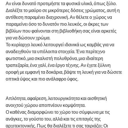
Αν είναι δυνατό προτιμήστε τα φυσικά υλικά, όπως ξύλο.
Διαλέξτε το μαύρο σε μικρότερες δόσεις χρώματος, αυτή η
αντίθεση παραμένει διαχρονική. Αν θέλετε ο χώρος να
παραμείνει όσο το δυνατόν πιο λευκός, οι άκρες των
βιβλίων που φαίνονται στη βιβλιοθήκη σας είναι αρκετές
για να δώσουν χρώμα.
Το κυρίαρχο λευκό λειτουργεί ιδανικά ως καμβάς για να
αναδειχθούν τα υπόλοιπα στοιχεία. Ένα περίτεχνο
φωτιστικό, μια σκαλιστή πολυθρόνα, μια ιδιαίτερη
τραπεζαρία, ένα χαλί, ένα έργο τέχνης. Αν έχετε ξύλινη
οροφή με εμφανή τα δοκάρια, βάψτε τη λευκή για να δώσετε
οπτικά ύψος και πιο ανάλαφρο ύφος.
Απλότητα, αφαίρεση, λειτουργικότητα και αισθητική
ανοιχτού χώρου αποπνέουν κομψότητα.
Ο καθένας διαμορφώνει το χώρο του σύμφωνα με τις
ανάγκες, το γούστο του, αλλά και τις επιταγές της
αρχιτεκτονικής. Πως θα διαλέξετε τι σας ταιριάζει; Οι