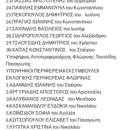
23.ΠΑΣΣΙΑΣ ΑΡΙΣΤΟΤΕΛΗΣ του Δημητρίου
24.ΠΑΦΙΛΗΣ ΕΜΜΑΝΟΥΗΛ του Κωνσταντίνου
25.ΠΕΚΟΠΟΥΛΟΣ ΔΗΜΗΤΡΙΟΣ του Ιωάννη
26.ΠΡΑΓΙΑΣ ΙΩΑΝΝΗΣ του Κωνσταντίνου
27.ΣΑΧΙΝΙΔΗΣ ΒΑΣΙΛΕΙΟΣ του Ιωσήφ
28.ΣΙΔΗΡΟΠΟΥΛΟΣ ΓΕΩΡΓΙΟΣ του Αλεξάνδρου
29.ΤΣΑΟΥΣΙΔΗΣ ΔΗΜΗΤΡΙΟΣ του Χρήστου
30.ΧΑΪΤΑΣ ΚΩΝΣΤΑΝΤΙΝΟΣ του Σταύρου
Υποψήφιος Αντιπεριφερειάρχης Φλώρινας: Τουτσίδης
Παναγιώτης
ΥΠΟΨΗΦΙΟΙ ΠΕΡΙΦΕΡΕΙΑΚΟΙ ΣΥΜΒΟΥΛΟΙ
ΕΚΛΟΓΙΚΗΣ ΠΕΡΙΦΕΡΕΙΑΣ ΦΛΩΡΙΝΑΣ
1.ΑΔΑΜΙΔΗΣ ΙΩΑΝΝΗΣ του Σταύρου
2.ΑΡΓΥΡΙΑΔΗΣ ΑΠΟΣΤΟΛΟΣ του Αριστοτέλη
3.ΚΑΛΥΒΙΑΝΟΣ ΛΕΩΝΙΔΑΣ του Μενέλαου
4.ΚΑΣΚΑΜΑΝΙΔΟΥ ΕΥΔΟΚΙΑ του Νικολάου
5.ΚΟΪΜΣΙΔΟΥ ΣΟΦΙΑ του Αχιλλέα
6.ΚΩΤΣΟΠΟΥΛΟΥ ΕΛΙΣΑΒΕΤ του Παναγιώτη
7.ΛΥΠΙΤΚΑ ΧΡΙΣΤΙΝΑ του Νικολάου