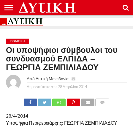
ΑΡΧΙΚΉ
ΕΠΙΚΟΙΝΩΝΊΑ
ΌΡΟΙ
ΠΡΟΣΤΑΣΊΑ
ΧΡΉΣΗΣ
ΠΡΟΣΩΠΙΚΏΝ
ΔΕΔΟΜΈΝΩΝ
ΠΟΛΙΤΙΚΉ
Οι υποψήφιοι σύμβουλοι του
συνδυασμού ΕΛΠΙΔΑ –
ΓΕΩΡΓΙΑ ΖΕΜΠΙΛΙΑΔΟΥ
Από
Δυτική Μακεδονία
Δημοσιεύτηκε στις
28 Απριλίου 2014
COMMENTS
28/4/2014
Υποψήφια Περιφερειάρχης: ΓΕΩΡΓΙΑ ΖΕΜΠΙΛΙΑΔΟΥ