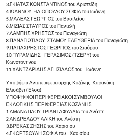
3.ΓΚΙΑΤΑΣ ΚΩΝΣΤΑΝΤΙΝΟΣ του Αριστείδη
4.ΙΩΑΝΝΟΥ-ΗΛΙΟΠΟΥΛΟΥ ΣΟΦΙΑ του Ιωάννη
5.ΜΑΛΕΑΣ ΓΕΩΡΓΙΟΣ του Βασιλείου
6.ΜΙΖΙΑΣ ΣΤΑΥΡΟΣ του Παντελή
7.ΛΑΜΠΗΣ ΧΡΗΣΤΟΣ του Παναγιώτη
8.ΠΑΝΑΓΙΩΤΙΔΟΥ-ΣΤΑΜΟΥ ΕΛΕΥΘΕΡΙΑ του Παναγιώτη
9.ΠΑΠΑΧΡΗΣΤΟΣ ΓΕΩΡΓΙΟΣ του Σταύρου
10.ΠΥΡΑΜΙΔΗΣ ΓΕΡΑΣΙΜΟΣ (ΤΖΕΡΥ) του
Κωνσταντίνου
11.ΧΑΝΤΖΑΡΙΔΗΣ ΑΓΗΣΙΛΑΟΣ του Ιωάννη
Υποψήφια Αντιπεριφερειάρχης Κοζάνης: Καρανάκη
Ελισάβετ (Έλσα)
ΥΠΟΨΗΦΙΟΙ ΠΕΡΙΦΕΡΕΙΑΚΟΙ ΣΥΜΒΟΥΛΟΙ
ΕΚΛΟΓΙΚΗΣ ΠΕΡΙΦΕΡΕΙΑΣ ΚΟΖΑΝΗΣ
1.ΑΜΑΝΑΤΙΔΟΥ ΤΡΙΑΝΤΑΦΥΛΛΙΑ του Ανέστη
2.ΑΝΔΡΕΑΔΟΥ ΑΛΙΚΗ του Ανέστη
3.ΒΡΕΚΑΣ ΖΗΣΗΣ του Χαρισίου
4.ΓΚΟΡΤΣΟΥΛΗ ΣΟΦΙΑ του Χαρισίου