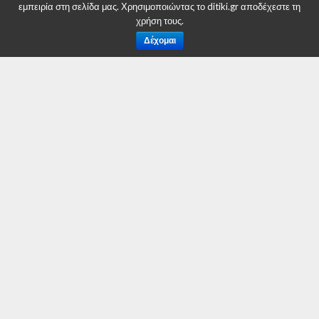
εμπειρία στη σελίδα μας. Χρησιμοποιώντας το ditiki.gr αποδέχεστε τη
χρήση τους.
Δέχομαι
RELATED ITEMS:
ΔΉΜΟΣ ΓΡΕΒΕΝΏΝ
ΣΥΝΙΣΤΑΤΑΙ ΓΙΑ ΕΣΑΣ
Ανδρέας Πάτσης: Ανοιχτό κάλεσμα προς
όλους τους πολίτες των Γρεβενών
Δήμος Γρεβενών: Ο Δασταμάνης κέρδισε στον
2ο γύρο με ποσοστό 55,74%
Δήμος Γρεβενών: Σε απόσταση αναπνοής ο
Κουπτσίδης από τον Δασταμάνη!