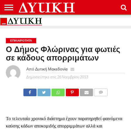
ΑΡΧΙΚΉ
ΕΠΙΚΟΙΝΩΝΊΑ
ΌΡΟΙ
ΠΡΟΣΤΑΣΊΑ
ΧΡΉΣΗΣ
ΠΡΟΣΩΠΙΚΏΝ
ΔΕΔΟΜΈΝΩΝ
ΕΠΙΚΑΙΡΟΤΗΤΑ
Ο Δήμος Φλώρινας για φωτιές
σε κάδους απορριμάτων
Από
Δυτική Μακεδονία
Δημοσιεύτηκε στις
26 Νοεμβρίου 2013
COMMENTS
Το τελευταίο χρονικό διάστημα έχουν παρατηρηθεί φαινόμενα
καύσης κάδων αποκομιδής απορριμμάτων αλλά και