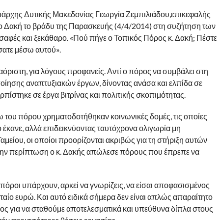
ιάρχης Δυτικής Μακεδονίας Γεωργία Ζεμπιλιάδου,επικεφαλής
ο Δακή το βράδυ της Παρασκευής (4/4/2014) στη συζήτηση των
αφές και ξεκάθαρο. «Πού πήγε ο Τοπικός Πόρος κ. Δακή; Πέστε
σατε μέσω αυτού».
αόριστη, για λόγους προφανείς. Αντί ο πόρος να συμβάλει στη
οίησης αναπτυξιακών έργων, δίνοντας ανάσα και ελπίδα σε
πίστηκε σε έργα βιτρίνας και πολιτικής σκοπιμότητας.
 του πόρου χρηματοδοτήθηκαν κοινωνικές δομές, τις οποίες
το έκανε, αλλά επιδεικνύοντας ταυτόχρονα ολιγωρία μη
μείου, οι οποίοι προορίζονται ακριβώς για τη στήριξη αυτών
 την περίπτωση ο κ. Δακής απώλεσε πόρους που έπρεπε να
 πόροι υπάρχουν, αρκεί να γνωρίζεις, να είσαι αποφασισμένος
υταίο ευρώ. Και αυτό ειδικά σήμερα δεν είναι απλώς απαραίτητο
όπος για να σταθούμε αποτελεσματικά και υπεύθυνα δίπλα στους