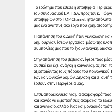
Το ερώτημα που έθεσε η υποψήφια Περιφερε
του συνδυασμού ΕΛΠΙΔΑ, προς τον κ. Γιώργ
υποψηφίων στο TOP Channel, ήταν απόλυτα σ
μας ένα αναπτυξιακό έργο που χρηματοδοτή
Η απάντηση του κ. Δακή ήταν γενικόλογη και 
δημιουργία θέσεων εργασίας, μέσω της υλοπ
συμπολίτες μας που το έχουν ανάγκη, διασκορ
Στην απάντηση του βέβαια ανέφερε πως μέσω
φυσικά και έχει ανάγκη η κοινωνία μας. Ναι, 
αξιοποιώντας τους πόρους του Κοινωνικού Τα
των κοινωνικών δομών. Δηλαδή και σ΄ αυτή
έρθουν στην Περιφέρεια μας.
Έτσι, αποδεικνύεται για μια ακόμα φορά πως
και ικανός να αξιοποιήσεις ακόμα και το τελε
και αναγκαίο, αλλά ο ένας και μοναδικός τρ