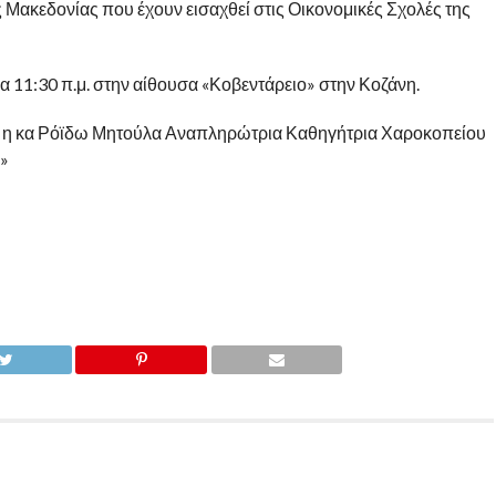
ς Μακεδονίας που έχουν εισαχθεί στις Οικονομικές Σχολές της
α 11:30 π.μ. στην αίθουσα «Κοβεντάρειο» στην Κοζάνη.
ει η κα Ρόϊδω Μητούλα Αναπληρώτρια Καθηγήτρια Χαροκοπείου
»