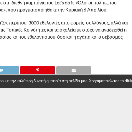
στη διεθνή καμπάνια του Let’s do it «Όλοι οι πολίτες του
ρα», που πραγματοποιήθηκε την Κυριακή 6 Απριλίου.
, περίπου 3000 εθελοντές από φορείς, συλλόγους, αλλά και
ις Τοπικές Κοινότητες και τα σχολεία με στόχο να αναδειχθεί η
ασίας και του εθελοντισμού, όσο και η αγάπη και ο σεβασμός
υμε την καλύτερη δυνατή εμπειρία στη σελίδα μας. Χρησιμοποιώντας το ditiki