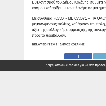
Εθελοντισμού του Δήμου Κοζάνης, συμμετείχε 
κόσμου καθαρίζουμε τον πλανήτη σε μια ημέ
Με σύνθημα «ΟΛΟΙ – ΜΕ ΟΛΟΥΣ – ΓΙΑ ΟΛΟΥΣ»
μεμονωμένους πολίτες, καθάρισαν την πόλη, τ
αξία της συλλογικής συμμετοχής, της συνεργ
προς το περιβάλλον.
RELATED ITEMS:
ΔΉΜΟΣ ΚΟΖΆΝΗΣ
Χρησιμοποιούμε cookies για να σας προσφέρο
ΣΥΝΙΣΤΑΤΑΙ ΓΙΑ ΕΣΑΣ
Δήμος Κοζάνης: Τα φετινά SourdGames