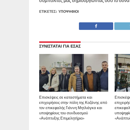
συμπολίτες μας δημιουργώντας όσο το δυνατ
ΕΤΙΚΕΤΕΣ:
ΥΠΟΨΉΦΙΟΙ
ΣΥΝΙΣΤΑΤΑΙ ΓΙΑ ΕΣΑΣ
Επισκέψεις σε καταστήματα και
Επισκέψε
επιχειρήσεις στην πόλη της Κοζάνης από
επιχειρή
τον επικεφαλής Γιάννη Μητλιάγκα και
επικεφαλ
υποψηφίους του συνδυασμού
υποψηφί
«Ανάπτυξης Επιμελητήριο»
«Ανάπτυξ