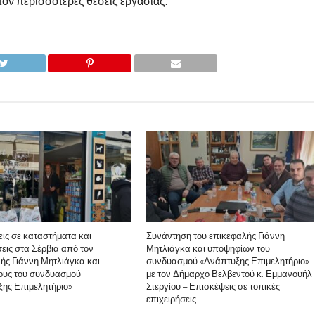
όν περισσότερες θέσεις εργασίας.
ις σε καταστήματα και
Συνάντηση του επικεφαλής Γιάννη
σεις στα Σέρβια από τον
Μητλιάγκα και υποψηφίων του
ής Γιάννη Μητλιάγκα και
συνδυασμού «Ανάπτυξης Επιμελητήριο»
ους του συνδυασμού
με τον Δήμαρχο Βελβεντού κ. Εμμανουήλ
ης Επιμελητήριο»
Στεργίου – Επισκέψεις σε τοπικές
επιχειρήσεις