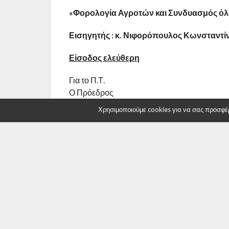
«Φορολογία Αγροτών και Συνδυασμός όλ
Εισηγητής : κ. Νιφορόπουλος Κωνσταντί
Είσοδος ελεύθερη
Για το Π.Τ.
Ο Πρόεδρος
Χρησιμοποιούμε cookies για να σας προσφέρο
ΕΜΜ. ΚΑΡΑΚΑΣΗΣ
RELATED ITEMS:
ΟΙΚΟΝΟΜΙΚΌ ΕΠΙΜΕΛΗΤΉΡΙΟ
ΣΥΝΙΣΤΑΤΑΙ ΓΙΑ ΕΣΑΣ
Εκδήλωση από το Οικονομικό
Ολοκληρώ
Επιμελητήριο Δυτ. Μακεδονίας με θέμα
«Φορολογ