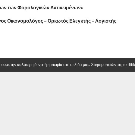
ων των Φορολογικών Αντικειμένων»
νος Οικονομολόγος – Ορκωτός Ελεγκτής – Λογιστής
υμε την καλύτερη δυνατή εμπειρία στη σελίδα μας. Χρησιμοποιώντας το ditiki
θηκε το σεμινάριο με θέμα
Φορολογικό σεμινάριο από το Οικονομικό
ία εισοδήματος φυσικών και
Επιμελητήριο – Παράρτημα Δυτικής