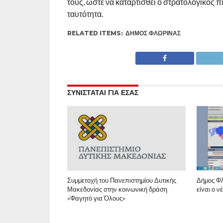
τους, ώστε να καταρτισθεί ο στρατολογικός π
ταυτότητα.
RELATED ITEMS:
ΔΉΜΟΣ ΦΛΏΡΙΝΑΣ
ΣΥΝΙΣΤΑΤΑΙ ΓΙΑ ΕΣΑΣ
Συμμετοχή του Πανεπιστημίου Δυτικής
Δήμος Φλ
Μακεδονίας στην κοινωνική δράση
είναι ο 
«Φαγητό για Όλους»