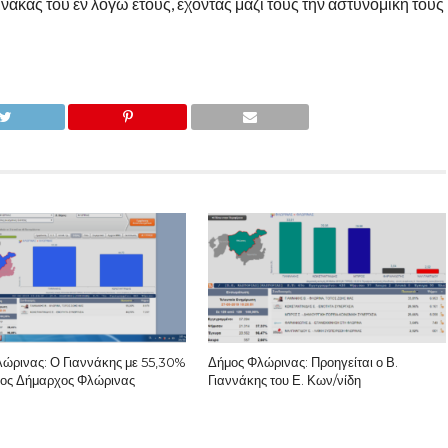
ίνακας του εν λόγω έτους, έχοντας μαζί τους την αστυνομική τους
ώρινας: Ο Γιαννάκης με 55,30%
Δήμος Φλώρινας: Προηγείται ο Β.
νέος Δήμαρχος Φλώρινας
Γιαννάκης του Ε. Κων/νίδη