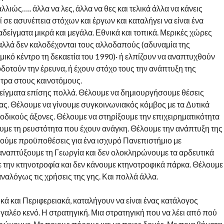
λλιώς….. άλλα να λες, άλλα να θες και τελικά άλλα να κάνεις
ί σε ασυνέπεια στόχων και έργων και καταλήγει να είναι ένα
δείγματα μικρά και μεγάλα. Εθνικά και τοπικά. Μερικές χώρες
 αλλά δεν καλοδέχονται τους αλλοδαπούς (αδυναμία της
ικό κέντρο τη δεκαετία του 1990)· ή ελπίζουν να αναπτυχθούν
οτούν την έρευνα, ή έχουν στόχο τους την ανάπτυξη της
ητρα στους καινοτόμους.
δείγματα επίσης πολλά. Θέλουμε να δημιουργήσουμε θέσεις
νας. Θέλουμε να γίνουμε συγκοινωνιακός κόμβος με τα Δυτικά
 οδικούς άξονες. Θέλουμε να στηρίξουμε την επιχειρηματικότητα
ουμε τη ρευστότητα που έχουν ανάγκη. Θέλουμε την ανάπτυξη της
ργούμε προϋποθέσεις για ένα ισχυρό Πανεπιστήμιο με
αναπτύξουμε τη Γεωργία και δεν ολοκληρώνουμε τα αρδευτικά
ε την κτηνοτροφία και δεν κάνουμε κτηνοτροφικά πάρκα. Θέλουμε
ναλόγως τις χρήσεις της γης. Και πολλά άλλα.
ά και Περιφερειακά, καταλήγουν να είναι ένας κατάλογος
αλέο κενό. Η στρατηγική. Μια στρατηγική που να λέει από πού