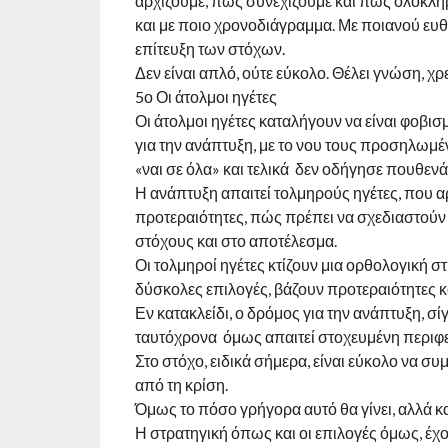
αρχίζουμε, πως συνεχίζουμε και πως ολοκλη
και με ποιο χρονοδιάγραμμα. Με ποιανού ευθ
επίτευξη των στόχων.
Δεν είναι απλό, ούτε εύκολο. Θέλει γνώση, χρ
5ο Οι άτολμοι ηγέτες
Οι άτολμοι ηγέτες καταλήγουν να είναι φοβισμ
για την ανάπτυξη, με το νου τους προσηλωμέ
«ναι σε όλα» και τελικά δεν οδήγησε πουθενά
Η ανάπτυξη απαιτεί τολμηρούς ηγέτες, που αρ
προτεραιότητες, πώς πρέπει να σχεδιαστούν
στόχους και στο αποτέλεσμα.
Οι τολμηροί ηγέτες κτίζουν μια ορθολογική 
δύσκολες επιλογές, βάζουν προτεραιότητες 
Εν κατακλείδι, ο δρόμος για την ανάπτυξη, σί
ταυτόχρονα όμως απαιτεί στοχευμένη περιφερ
Στο στόχο, ειδικά σήμερα, είναι εύκολο να συ
από τη κρίση.
Όμως το πόσο γρήγορα αυτό θα γίνει, αλλά και
Η στρατηγική όπως και οι επιλογές όμως, έχο