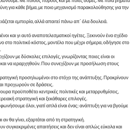
ρώνουμε. Με ποιους πόρους και με ποιες δομές. Με ποια βήματα
ύνη για κάθε βήμα, με ποιο μηχανισμό παρακολούθησης για την
ειάζεται εμπειρία, αλλά απαιτεί πάνω απ΄ όλα δουλειά.
ένοι και γι αυτό αναποτελεσματικοί ηγέτες. Ξεκινούν ένα σχέδιο
νο στο πολιτικό κόστος, μοντέλο που μέχρι σήμερα, οδήγησε στο
.
χίζουν με δύσκολες επιλογές, γνωρίζοντας ποιες είναι οι
 και να ιεραρχηθούν. Που συνεχίζουν με προσήλωση στους
στρατηγική προσηλωμένοι στο στόχο της ανάπτυξης. Προκρίνουν
και προχωρούν σε δράσεις.
γουρα προϋποθέτει κεντρικές πολιτικές και μεταρρυθμίσεις,
ειακή στρατηγική και ξεκάθαρες επιλογές.
μφωνήσουμε όλοι, γιατί απλά είναι ένας: ανάπτυξη για να βγούμε
 αν θα γίνει, εξαρτάται από τη στρατηγική.
υν συγκεκριμένες απαιτήσεις και δεν είναι απλώς εύκολα και