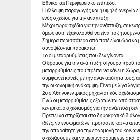
Εθνικό και Περιφερειακό επίπεδο.
Η έλλειψη παραγωγής και η υψηλή ανεργία είν
ενός σχεδίου για την ανάπτυξη.
Μέχρι τώρα σχέδια για την ανάπτυξη, σε κεντ
όμως αυτή εξακολουθεί να είναι το ζητούμενο
Σήμερα περισσότερο από ποτέ είναι ώρα να μ
συνοψίζονται παρακάτω:
1ο οι μεταρρυθμίσεις που δεν γίνονται
Ο δρόμος για την ανάπτυξη, σίγουρα προϋποθ
μεταρρυθμίσεις που πρέπει να κάνει η Χώρα, 
συμφωνεί κανείς με την αναγκαιότητα τους, 
την οικονομική ανάκαμψη. Είναι με λίγα λόγι
2ο ο Αθηνοκεντρικός μηχανιστικός σχεδιασμ
Ενώ οι μεταρρυθμίσεις εξαρτώνται από στρατη
κεντρικά, ο σχεδιασμός για την ανάπτυξη δεν
Πρέπει να στηρίζεται στο δημοκρατικό διάλ
ιδέες, να ενσωματώνει προτάσεις και να απαν
την απαραίτητη για την εφαρμογή του κοινωνι
σχεδιάσουμε και να μεριμνήσουμε εμείς και όχ