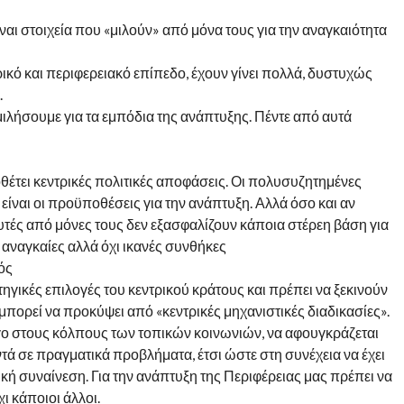
αι στοιχεία που «μιλούν» από μόνα τους για την αναγκαιότητα
ρικό και περιφερειακό επίπεδο, έχουν γίνει πολλά, δυστυχώς
.
ιλήσουμε για τα εμπόδια της ανάπτυξης. Πέντε από αυτά
έτει κεντρικές πολιτικές αποφάσεις. Οι πολυσυζητημένες
είναι οι προϋποθέσεις για την ανάπτυξη. Αλλά όσο και αν
αυτές από μόνες τους δεν εξασφαλίζουν κάποια στέρεη βάση για
α αναγκαίες αλλά όχι ικανές συνθήκες
ός
γικές επιλογές του κεντρικού κράτους και πρέπει να ξεκινούν
 μπορεί να προκύψει από «κεντρικές μηχανιστικές διαδικασίες».
ογο στους κόλπους των τοπικών κοινωνιών, να αφουγκράζεται
τά σε πραγματικά προβλήματα, έτσι ώστε στη συνέχεια να έχει
κή συναίνεση. Για την ανάπτυξη της Περιφέρειας μας πρέπει να
ι κάποιοι άλλοι.