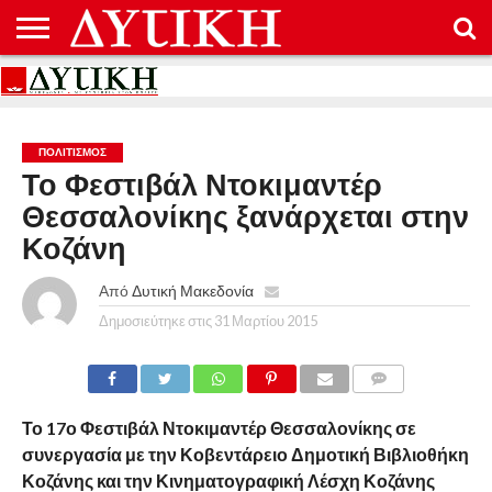
ΑΡΧΙΚΉ
ΕΠΙΚΟΙΝΩΝΊΑ
ΌΡΟΙ
ΠΡΟΣΤΑΣΊΑ
ΧΡΉΣΗΣ
ΠΡΟΣΩΠΙΚΏΝ
ΔΕΔΟΜΈΝΩΝ
ΠΟΛΙΤΙΣΜΌΣ
Το Φεστιβάλ Ντοκιμαντέρ
Θεσσαλονίκης ξανάρχεται στην
Κοζάνη
Από
Δυτική Μακεδονία
Δημοσιεύτηκε στις
31 Μαρτίου 2015
COMMENTS
Το 17ο Φεστιβάλ Ντοκιμαντέρ Θεσσαλονίκης σε
συνεργασία με την Κοβεντάρειο Δημοτική Βιβλιοθήκη
Κοζάνης και την Κινηματογραφική Λέσχη Κοζάνης