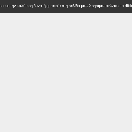
υμε την καλύτερη δυνατή εμπειρία στη σελίδα μας. Χρησιμοποιώντας το ditiki
ώρινας: Ο Γιαννάκης με 55,30%
Δήμος Φλώρινας: Προηγείται ο Β.
νέος Δήμαρχος Φλώρινας
Γιαννάκης του Ε. Κων/νίδη
 επιτυχία
 η Συνάντηση
ους Κοινωνικούς Φορείς