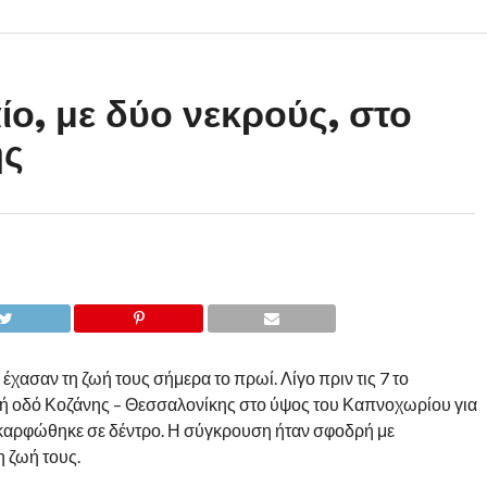
ο, με δύο νεκρούς, στο
ης
έχασαν τη ζωή τους σήμερα το πρωί. Λίγο πριν τις 7 το
κή οδό Κοζάνης – Θεσσαλονίκης στο ύψος του Καπνοχωρίου για
 καρφώθηκε σε δέντρο. Η σύγκρουση ήταν σφοδρή με
η ζωή τους.