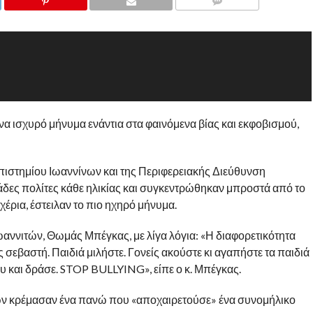
COMMENTS
ένα ισχυρό μήνυμα ενάντια στα φαινόμενα βίας και εκφοβισμού,
πιστημίου Ιωαννίνων και της Περιφερειακής Διεύθυνση
δες πολίτες κάθε ηλικίας και συγκεντρώθηκαν μπροστά από το
χέρια, έστειλαν το πιο ηχηρό μήνυμα.
Ιωαννιτών, Θωμάς Μπ
έγκας, με λίγα λόγια: «Η διαφορετικότητα
 σεβαστή. Παιδιά μιλήστε. Γονείς ακούστε κι αγαπήστε τα παιδιά
ου και δράσε. STOP BULLYING», είπε ο κ. Μπέγκας.
ων κρέμασαν ένα πανώ που «αποχαιρετούσε» ένα συνομήλικο