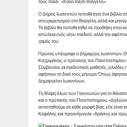
τους παιδί . «Καλό ταξίδι Βαγγέλη».
Ο Δήμος Ιωαννιτών τοποθέτησε ένα βιβλίο ό
αποχαιρετισμού στο Βαγγέλη, αλλά και μηνύμ
Το βιβλίο θα τοποθετηθεί σε προθήκη στην κε
απώλεια ενός νέου παιδιού, αλλά την αφύπνι
χαμός του.
Πρώτος υπέγραψε ο Δήμαρχος Ιωαννιτών, Θ
Καχριμάνης, ο πρύτανης του Πανεπιστημίου 
Σύμβουλοι, εκπαιδευτικοί, μαθητές, χιλιάδες
αφήσουν το δικό τους μήνυμα. Όπως άφησαν
Δημαρχείου Ιωαννίνων.
Τη θλίψη όλων των Γιαννιωτών για το θάνατο 
και ο πρύτανης του Πανεπιστημίου. «Δηλώνου
αντισταθούμε σε κάθε μορφή βίας, είτε είναι κο
Καψάλης και προανήγγειλε «δράσεις και πρω