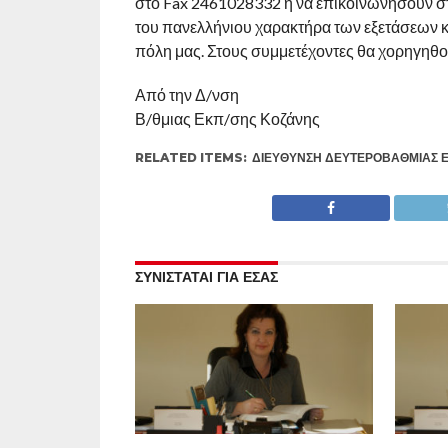
στο Fax 2461028332 ή να επικοινωνήσουν σ
του πανελλήνιου χαρακτήρα των εξετάσεων κα
πόλη μας. Στους συμμετέχοντες θα χορηγηθο
Από την Δ/νση
Β/θμιας Εκπ/σης Κοζάνης
RELATED ITEMS:
ΔΙΕΎΘΥΝΣΗ ΔΕΥΤΕΡΟΒΆΘΜΙΑΣ 
ΣΥΝΙΣΤΑΤΑΙ ΓΙΑ ΕΣΑΣ