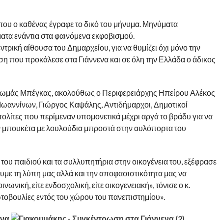
που ο καθένας έγραφε το δικό του μήνυμα. Μηνύματα
ατα ενάντια στα φαινόμενα εκφοβισμού.
ντρική αίθουσα του Δημαρχείου, για να θυμίζει όχι μόνο την
ση που προκάλεσε στα Γιάννενα και σε όλη την Ελλάδα ο άδικος
ωμάς Μπέγκας, ακολούθως ο Περιφερειάρχης Ηπείρου Αλέκος
Ιωαννίνων, Γιώργος Καψάλης, Αντιδήμαρχοι, Δημοτικοί
 πολίτες που περίμεναν υπομονετικά μέχρι αργά το βράδυ για να
 μπουκέτα με λουλούδια μπροστά στην αυλόπορτα του
του παιδιού και τα συλλυπητήρια στην οικογένεια του, εξέφρασε
με τη λύπη μας αλλά και την αποφασιστικότητα μας να
ινωνική, είτε ενδοσχολική, είτε οικογενειακή», τόνισε ο κ.
τοβουλίες εντός του χώρου του πανεπιστημίου».