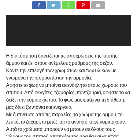
Η διακόσμηση δανείζεται τις αποχρώσεις της καυτής
άμμου και ζει στους ανέμελους ρυθμούς της σεζόν.
Κάντε την επιλογή των χρωμάτων και των υλικών με
γνώμονα την ισορροπία και την αρμονία.
Αφήστε το φως να μπαίνει ανενόχλητο στους χώρους του
σπιτιού. Από φεγγίτες, τζαμαρίες, παντζούρια, αφήστε το να
δείξει την κυριαρχία του. Το φως μας φτιάχνει τη διάθεση,
μας δίνει ζωντάνια και ενέργεια.
Με έμπνευση από τις παραλίες, το χρώμα της άμμου, το
λευκό, το ζαχαρί, το μπέζ και το ανοιχτό καφέ κυριαρχούν.
Αυτά τα χρώματα μπορούν να μπουν σε όλους τους
χώρους του σπιτιού αποπνέοντας ηρεμία και φινέτσα.