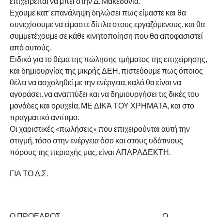
επιχειρείται να μπει στην Δ. Μακεδονία.
Εχουμε κατ’ επανάληψη δηλώσει πως είμαστε και θα
συνεχίσουμε να είμαστε δίπλα στους εργαζόμενους, και θα
συμμετέχουμε σε κάθε κινητοποίηση που θα αποφασιστεί
από αυτούς.
Ειδικά για το θέμα της πώλησης τμήματος της επιχείρησης,
και δημιουργίας της μικρής ΔΕΗ, πιστεύουμε πως όποιος
θέλει να ασχοληθεί με την ενέργεια, καλό θα είναι να
αγοράσει, να αναπτύξει και να δημιουργήσει τις δικές του
μονάδες και ορυχεία, ΜΕ ΔΙΚΆ ΤΟΥ ΧΡΗΜΑΤΑ, και στο
πραγματικό αντίτιμο.
Οι χαριστικές «πωλήσεις» που επιχειρούνται αυτή την
στιγμή, τόσο στην ενέργεια όσο και στους υδάτινους
πόρους της περιοχής μας, είναι ΑΠΑΡΑΔΕΚΤΗ.
ΓΙΑ ΤΟ Δ.Σ.
Ο ΠΡΟΕΔΡΟΣ Ο