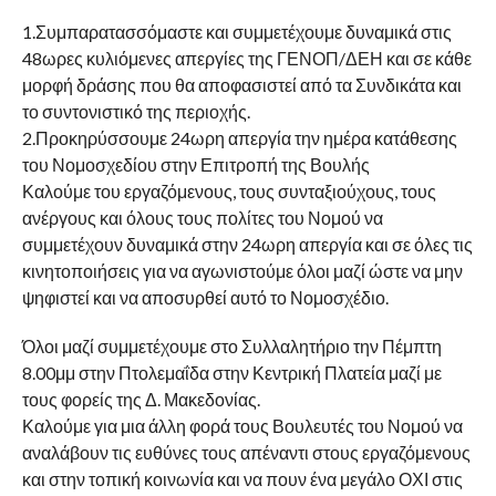
1.Συμπαρατασσόμαστε και συμμετέχουμε δυναμικά στις
48ωρες κυλιόμενες απεργίες της ΓΕΝΟΠ/ΔΕΗ και σε κάθε
μορφή δράσης που θα αποφασιστεί από τα Συνδικάτα και
το συντονιστικό της περιοχής.
2.Προκηρύσσουμε 24ωρη απεργία την ημέρα κατάθεσης
του Νομοσχεδίου στην Επιτροπή της Βουλής
Καλούμε του εργαζόμενους, τους συνταξιούχους, τους
ανέργους και όλους τους πολίτες του Νομού να
συμμετέχουν δυναμικά στην 24ωρη απεργία και σε όλες τις
κινητοποιήσεις για να αγωνιστούμε όλοι μαζί ώστε να μην
ψηφιστεί και να αποσυρθεί αυτό το Νομοσχέδιο.
Όλοι μαζί συμμετέχουμε στο Συλλαλητήριο την Πέμπτη
8.00μμ στην Πτολεμαΐδα στην Κεντρική Πλατεία μαζί με
τους φορείς της Δ. Μακεδονίας.
Καλούμε για μια άλλη φορά τους Βουλευτές του Νομού να
αναλάβουν τις ευθύνες τους απέναντι στους εργαζόμενους
και στην τοπική κοινωνία και να πουν ένα μεγάλο ΟΧΙ στις