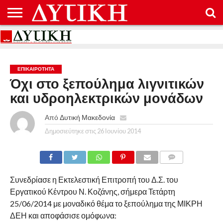
ΑΡΧΙΚΉ
ΕΠΙΚΟΙΝΩΝΊΑ
ΌΡΟΙ
ΠΡΟΣΤΑΣΊΑ
ΧΡΉΣΗΣ
ΠΡΟΣΩΠΙΚΏΝ
ΔΕΔΟΜΈΝΩΝ
ΕΠΙΚΑΙΡΟΤΗΤΑ
Όχι στο ξεπούλημα λιγνιτικών
και υδροηλεκτρικών μονάδων
Από
Δυτική Μακεδονία
Δημοσιεύτηκε στις
26 Ιουνίου 2014
COMMENTS
Συνεδρίασε η Εκτελεστική Επιτροπή του Δ.Σ. του
Εργατικού Κέντρου Ν. Κοζάνης, σήμερα Τετάρτη
25/06/2014 με μοναδικό θέμα το ξεπούλημα της ΜΙΚΡΗ
ΔΕΗ και αποφάσισε ομόφωνα: