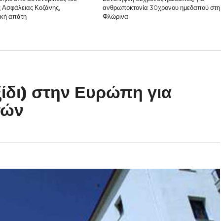
 Ασφάλειας Κοζάνης,
ανθρωποκτονία 30χρονου ημεδαπού στη
ική απάτη
Φλώρινα
ξίδι) στην Ευρώπη για
τών