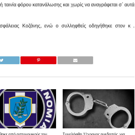
κή ταινία φόρου κατανάλωσης και χωρίς να αναγράφεται σ΄ αυτά
σφάλειας Κοζάνης, ενώ ο συλληφθείς οδηγήθηκε στον κ .
θηκε από αστυνομικούς του
Συνελήφθη 32χρονος ημεδαπός, για