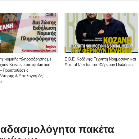
η Nομικής πληροφόρησης με
Ε.Β.Ε. Κοζάνης: Τεχνητή Νοημοσύνη και
σχύον Κοινωνικοασφαλιστικό
Social Media που Φέρνουν Πωλήσεις
– Προϋποθέσεις
δότησης & Υπολογισμός
ς»
 αδασμολόγητα πακέτα