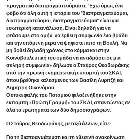
πραγματικά διαπραγματευόμαστε. Έχω όμως ένα
φόβο ότι όλη αυτή η ιστορία του “διαπραγματεύομαι,
διαπραγματεύομαι, διαπραγματεύομαι” είναι για
εσωτερική κατανάλωση. Είναι δηλαδή για να
φτάσουμε στο αμήν, να έρθει η συμφωνία ένα βράδυ
και την επόμενη μέρα να ψηφιστεί από τη Βουλή. Να
μη δοθεί δηλαδή χρόνος στο κόμμα και στην
Κοινοβουλευτική του ομάδα να αντιδράσει σε μια
σκληρή συμφωνία» δήλωσε ο Σταύρος Θεοδωράκης
από την πρωινή ενημερωτική εκπομπή του ΣΚΑΙ,
όπου βρέθηκε καλεσμένος των Βασίλη Λυριτζή και
Δημήτρη Οικονόμου.
Ο επικεφαλής του Ποταμιού φιλοξενήθηκε στην
εκπομπή «Πρώτη Γραμμή» του ΣΚΑΙ, απαντώντας σε
όλα τα ερωτήματα των δύο δημοσιογράφων.
Ο Σταύρος Θεοδωράκης, μεταξύ άλλων, είπε:
Για τη διαπραγμάτευση και τη χθεσινή ανακοίνωση