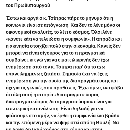
του Πρωθυπουργού
Έστω και αργά ο κ. Τσίπρας πήρε το μήνυμα ότι η
κοινωνία είναι σε απόγνωση. Και δεν το λένε μόνο οι
οικονομικοί αναλυτές, το λέει ο κόσμος. Όλοι λένε
«κάνετε κάτι να τελειώσει η συμφωνία». Η απραξία και
η ακινησία στοιχίζει πολύ στην οικονομία. Κανείς δεν
μπορεί να είναι σίγουρος για το τι πραγματικά
συμβαίνει, κι εγώ για να είμαι ειλικρινής δεν έχω
ενημέρωση από τον κ. Τσίπρα παρ’ ότι το έχω
επανειλημμένως ζητήσει. Σημασία έχει να έχεις
ενημέρωση για την ουσία της διαπραγμάτευσης και
όχι για τις γενικές σου προθέσεις. Έχω όμως ένα φόβο
ότι όλη αυτή η ιστορία «διαπραγματεύομαι,
διαπραγματεύομαι, διαπραγματεύομαι» είναι για
εσωτερική κατανάλωση. Είναι δηλαδή για να
φτάσουμε στο αμήν, να έρθει η συμφωνία ένα βράδυ
και την επόμενη μέρα να ψηφιστεί από τη Βουλή. Να
μη δοθεί δηλαδή χρόνος στο κόμμα και στην