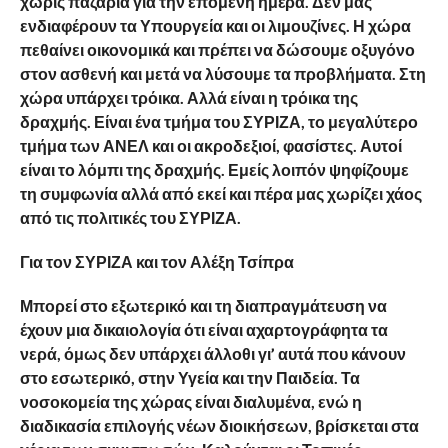
χωρίς παζάρια για την επόμενη ημέρα. Δεν μας
ενδιαφέρουν τα Υπουργεία και οι λιμουζίνες. Η χώρα
πεθαίνει οικονομικά και πρέπει να δώσουμε οξυγόνο
στον ασθενή και μετά να λύσουμε τα προβλήματα. Στη
χώρα υπάρχει τρόικα. Αλλά είναι η τρόικα της
δραχμής. Είναι ένα τμήμα του ΣΥΡΙΖΑ, το μεγαλύτερο
τμήμα των ΑΝΕΛ και οι ακροδεξιοί, φασίστες. Αυτοί
είναι το λόμπι της δραχμής. Εμείς λοιπόν ψηφίζουμε
τη συμφωνία αλλά από εκεί και πέρα μας χωρίζει χάος
από τις πολιτικές του ΣΥΡΙΖΑ.
Για τον ΣΥΡΙΖΑ και τον Αλέξη Τσίπρα
Μπορεί στο εξωτερικό και τη διαπραγμάτευση να
έχουν μια δικαιολογία ότι είναι αχαρτογράφητα τα
νερά, όμως δεν υπάρχει άλλοθι γι’ αυτά που κάνουν
στο εσωτερικό, στην Υγεία και την Παιδεία. Τα
νοσοκομεία της χώρας είναι διαλυμένα, ενώ η
διαδικασία επιλογής νέων διοικήσεων, βρίσκεται στα