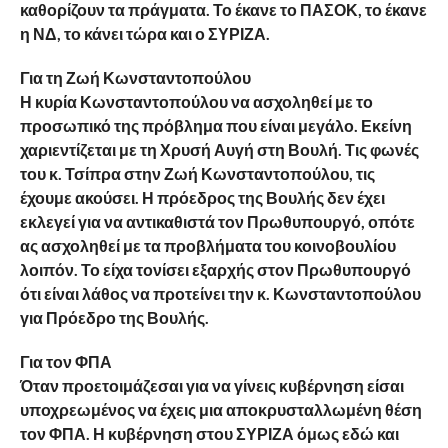
καθορίζουν τα πράγματα. Το έκανε το ΠΑΣΟΚ, το έκανε
η ΝΔ, το κάνει τώρα και ο ΣΥΡΙΖΑ.
Για τη Ζωή Κωνσταντοπούλου
Η κυρία Κωνσταντοπούλου να ασχοληθεί με το
προσωπικό της πρόβλημα που είναι μεγάλο. Εκείνη
χαριεντίζεται με τη Χρυσή Αυγή στη Βουλή. Τις φωνές
του κ. Τσίπρα στην Ζωή Κωνσταντοπούλου, τις
έχουμε ακούσει. Η πρόεδρος της Βουλής δεν έχει
εκλεγεί για να αντικαθιστά τον Πρωθυπουργό, οπότε
ας ασχοληθεί με τα προβλήματα του κοινοβουλίου
λοιπόν. Το είχα τονίσει εξαρχής στον Πρωθυπουργό
ότι είναι λάθος να προτείνει την κ. Κωνσταντοπούλου
για Πρόεδρο της Βουλής.
Για τον ΦΠΑ
Όταν προετοιμάζεσαι για να γίνεις κυβέρνηση είσαι
υποχρεωμένος να έχεις μια αποκρυσταλλωμένη θέση
τον ΦΠΑ. Η κυβέρνηση στου ΣΥΡΙΖΑ όμως εδώ και