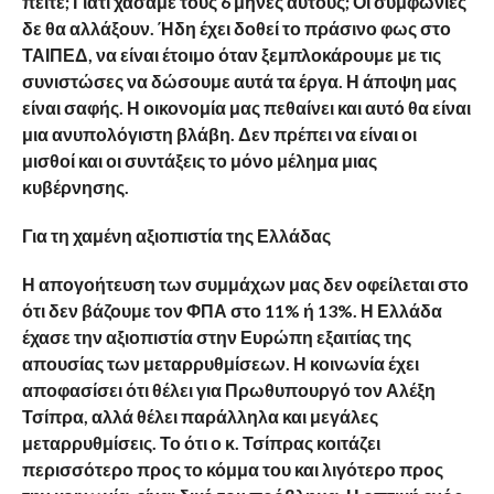
πείτε; Γιατί χάσαμε τους 6 μήνες αυτούς; Οι συμφωνίες
δε θα αλλάξουν. Ήδη έχει δοθεί το πράσινο φως στο
ΤΑΙΠΕΔ, να είναι έτοιμο όταν ξεμπλοκάρουμε με τις
συνιστώσες να δώσουμε αυτά τα έργα. Η άποψη μας
είναι σαφής. Η οικονομία μας πεθαίνει και αυτό θα είναι
μια ανυπολόγιστη βλάβη. Δεν πρέπει να είναι οι
μισθοί και οι συντάξεις το μόνο μέλημα μιας
κυβέρνησης.
Για τη χαμένη αξιοπιστία της Ελλάδας
Η απογοήτευση των συμμάχων μας δεν οφείλεται στο
ότι δεν βάζουμε τον ΦΠΑ στο 11% ή 13%. Η Ελλάδα
έχασε την αξιοπιστία στην Ευρώπη εξαιτίας της
απουσίας των μεταρρυθμίσεων. Η κοινωνία έχει
αποφασίσει ότι θέλει για Πρωθυπουργό τον Αλέξη
Τσίπρα, αλλά θέλει παράλληλα και μεγάλες
μεταρρυθμίσεις. Το ότι ο κ. Τσίπρας κοιτάζει
περισσότερο προς το κόμμα του και λιγότερο προς