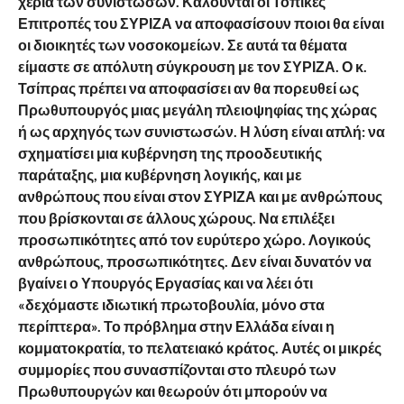
χέρια των συνιστωσών. Καλούνται οι Τοπικές
Επιτροπές του ΣΥΡΙΖΑ να αποφασίσουν ποιοι θα είναι
οι διοικητές των νοσοκομείων. Σε αυτά τα θέματα
είμαστε σε απόλυτη σύγκρουση με τον ΣΥΡΙΖΑ. Ο κ.
Τσίπρας πρέπει να αποφασίσει αν θα πορευθεί ως
Πρωθυπουργός μιας μεγάλη πλειοψηφίας της χώρας
ή ως αρχηγός των συνιστωσών. Η λύση είναι απλή: να
σχηματίσει μια κυβέρνηση της προοδευτικής
παράταξης, μια κυβέρνηση λογικής, και με
ανθρώπους που είναι στον ΣΥΡΙΖΑ και με ανθρώπους
που βρίσκονται σε άλλους χώρους. Να επιλέξει
προσωπικότητες από τον ευρύτερο χώρο. Λογικούς
ανθρώπους, προσωπικότητες. Δεν είναι δυνατόν να
βγαίνει ο Υπουργός Εργασίας και να λέει ότι
«δεχόμαστε ιδιωτική πρωτοβουλία, μόνο στα
περίπτερα». Το πρόβλημα στην Ελλάδα είναι η
κομματοκρατία, το πελατειακό κράτος. Αυτές οι μικρές
συμμορίες που συνασπίζονται στο πλευρό των
Πρωθυπουργών και θεωρούν ότι μπορούν να