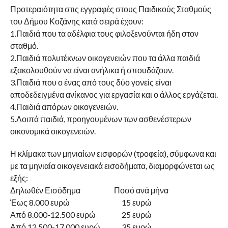
Προτεραιότητα στις εγγραφές στους Παιδικούς Σταθμούς
του Δήμου Κοζάνης κατά σειρά έχουν:
1.Παιδιά που τα αδέλφια τους φιλοξενούνται ήδη στον
σταθμό.
2.Παιδιά πολυτέκνων οικογενειών που τα άλλα παιδιά
εξακολουθούν να είναι ανήλικα ή σπουδάζουν.
3.Παιδιά που ο ένας από τους δύο γονείς είναι
αποδεδειγμένα ανίκανος για εργασία και ο άλλος εργάζεται.
4.Παιδιά απόρων οικογενειών.
5.Λοιπά παιδιά, προηγουμένων των ασθενέστερων
οικονομικά οικογενειών.
Η κλίμακα των μηνιαίων εισφορών (τροφεία), σύμφωνα και
με τα μηνιαία οικογενειακά εισοδήματα, διαμορφώνεται ως
εξής:
Δηλωθέν Εισόδημα Ποσό ανά μήνα
Έως 8.000 ευρώ 15 ευρώ
Από 8.000-12.500 ευρώ 25 ευρώ
Από 12.500-17.000 ευρώ 35 ευρώ