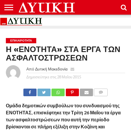
ΑΡΧΙΚΉ
ΕΠΙΚΟΙΝΩΝΊΑ
ΌΡΟΙ
ΠΡΟΣΤΑΣΊΑ
ΧΡΉΣΗΣ
ΠΡΟΣΩΠΙΚΏΝ
ΔΕΔΟΜΈΝΩΝ
ΕΠΙΚΑΙΡΟΤΗΤΑ
Η «ΕΝΟΤΗΤΑ» ΣΤΑ ΕΡΓΑ ΤΩΝ
ΑΣΦΑΛΤΟΣΤΡΩΣΕΩΝ
Από
Δυτική Μακεδονία
Δημοσιεύτηκε στις
28 Μαΐου 2015
COMMENTS
Ομάδα δημοτικών συμβούλων του συνδυασμού της
ΕΝΟΤΗΤΑΣ, επισκέφτηκε την Τρίτη 26 Μαΐου τα έργα
των ασφαλτοστρώσεων που αυτή την περίοδο
βρίσκονται σε πλήρη εξέλιξη στην Κοζάνη και