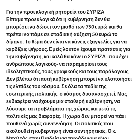
Για την προεκλογική ρητορεία του ΣΥΡΙΖΑ
Είπαμε προεκλογικά ότι η κυβέρνηση δεν θα
μπορέσει να δώσει τον μισθό των 750 ευρώ και θα
πρέπει να πάμε σε σταδιακή αύξηση 50 ευρώ το
δίμηνο. Το θέμα δεν είναι να κάνεις εξαγγελίες για να
κερδίζεις ψήφους. Εμείς λοιπόν έχουμε προτάσεις για
την κυβέρνηση, και καλά θα κάνει ο ΣΥΡΙΖΑ -που έχει
ανθρώπους λογικούς- να παραμερίσει τους
ιδεοληπτικούς, τους γραφικούς και τους παράλογους.
Δεν βλέπω ότι αυτή κυβέρνηση μπορεί να υλοποιήσει
τις ελπίδες του κόσμου. Σε όλα τα πεδία της
εσωτερικής πολιτικής, ο κόσμος δυσανασχετεί. Μας
ενδιαφέρει να έχουμε μια σταθερή κυβέρνηση, να
λύσουμε τα προβλήματα της χώρας και μετά τις
πολιτικές μας διαφορές. Η χώρα δεν μπορεί να πάει
πουθενά χωρίς συνεννόηση. Οι πολιτικές που
ακολουθεί η κυβέρνηση είναι συντηρητικές. Ο κ.
Μπαλτάς στην Παιδεία για παράδειγμα είναι