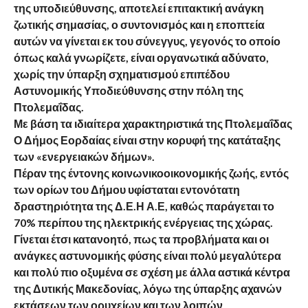
της υποδιεύθυνσης, αποτελεί επιτακτική ανάγκη
ζωτικής σημασίας, ο συντονισμός και η εποπτεία
αυτών να γίνεται εκ του σύνεγγυς, γεγονός το οποίο
όπως καλά γνωρίζετε, είναι οργανωτικά αδύνατο,
χωρίς την ύπαρξη σχηματισμού επιπέδου
Αστυνομικής Υποδιεύθυνσης στην πόλη της
Πτολεμαΐδας.
Με βάση τα ιδιαίτερα χαρακτηριστικά της Πτολεμαΐδας
Ο Δήμος Εορδαίας είναι στην κορυφή της κατάταξης
των «ενεργειακών δήμων».
Πέραν της έντονης κοινωνικοοικονομικής ζωής, εντός
των ορίων του Δήμου υφίσταται εντονότατη
δραστηριότητα της Δ.Ε.Η Α.Ε, καθώς παράγεται το
70% περίπου της ηλεκτρικής ενέργειας της χώρας.
Γίνεται έτσι κατανοητό, πως τα προβλήματα και οι
ανάγκες αστυνομικής φύσης είναι πολύ μεγαλύτερα
και πολύ πιο οξυμένα σε σχέση με άλλα αστικά κέντρα
της Δυτικής Μακεδονίας, λόγω της ύπαρξης αχανών
εκτάσεων των ορυχείων και των λοιπών