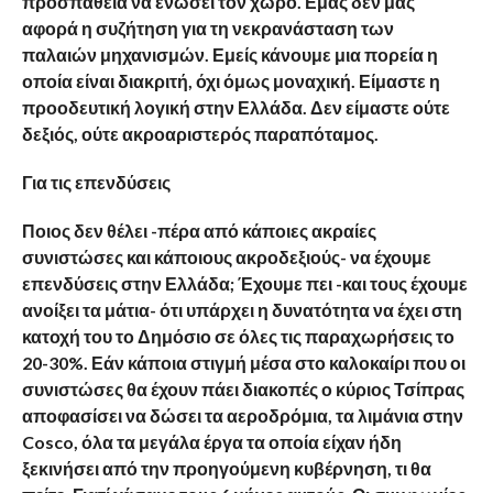
προσπάθεια να ενώσει τον χώρο. Εμάς δεν μας
αφορά η συζήτηση για τη νεκρανάσταση των
παλαιών μηχανισμών. Εμείς κάνουμε μια πορεία η
οποία είναι διακριτή, όχι όμως μοναχική. Είμαστε η
προοδευτική λογική στην Ελλάδα. Δεν είμαστε ούτε
δεξιός, ούτε ακροαριστερός παραπόταμος.
Για τις επενδύσεις
Ποιος δεν θέλει -πέρα από κάποιες ακραίες
συνιστώσες και κάποιους ακροδεξιούς- να έχουμε
επενδύσεις στην Ελλάδα; Έχουμε πει -και τους έχουμε
ανοίξει τα μάτια- ότι υπάρχει η δυνατότητα να έχει στη
κατοχή του το Δημόσιο σε όλες τις παραχωρήσεις το
20-30%. Εάν κάποια στιγμή μέσα στο καλοκαίρι που οι
συνιστώσες θα έχουν πάει διακοπές ο κύριος Τσίπρας
αποφασίσει να δώσει τα αεροδρόμια, τα λιμάνια στην
Cosco, όλα τα μεγάλα έργα τα οποία είχαν ήδη
ξεκινήσει από την προηγούμενη κυβέρνηση, τι θα