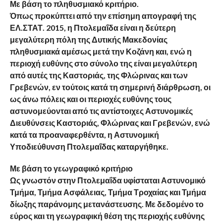
Με βάση το πληθυσμιακό κριτήριο.
Όπως προκύπτει από την επίσημη απογραφή της
ΕΛ.ΣΤΑΤ. 2015, η Πτολεμαΐδα είναι η δεύτερη
μεγαλύτερη πόλη της Δυτικής Μακεδονίας
πληθυσμιακά αμέσως μετά την Κοζάνη και, ενώ η
περιοχή ευθύνης στο σύνολο της είναι μεγαλύτερη
από αυτές της Καστοριάς, της Φλώρινας και των
Γρεβενών, εν τούτοις κατά τη σημερινή διάρθρωση, οι
ως άνω πόλεις και οι περιοχές ευθύνης τους
αστυνομεύονται από τις αντίστοιχες Αστυνομικές
Διευθύνσεις Καστοριάς, Φλώρινας και Γρεβενών, ενώ
κατά τα προαναφερθέντα, η Αστυνομική
Υποδιεύθυνση Πτολεμαΐδας καταργήθηκε.
Με βάση το γεωγραφικό κριτήριο
Ως γνωστόν στην Πτολεμαΐδα υφίσταται Αστυνομικό
Τμήμα, Τμήμα Ασφάλειας, Τμήμα Τροχαίας και Τμήμα
δίωξης παράνομης μετανάστευσης. Με δεδομένο το
εύρος και τη γεωγραφική θέση της περιοχής ευθύνης