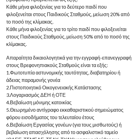
Κάθε μήνα φιλοξενίας για το δεύτερο παιδί που
φιλοξενείται στους Παιδικούς Σταθμούς, μείωση 20% από
το ποσό της κλίμακας.
Κάθε μήνα φιλοξενίας για το τρίτο παιδί που φιλοξενείται
στους Παιδικούς Σταθμούς, μείωση 50% από το ποσό της
κλίμακας.
Απαραίτητα δικαιολογητικά για την εγγραφή-επανεγγραφή
στους Βρεφονηπιακούς Σταθμούς είναι τα εξής:
1.Φωτοτυπία αστυνομικής ταυτότητας, διαβατηρίου ή
άδειας παραμονής γονέα
2.Πιστοποιητικό Οικογενειακής Κατάστασης
3.Λογαριασμός ΔΕΗ ή ΟΤΕ
4.Βεβαίωση μόνιμης κατοικίας
5.Θεωρημένο αντίγραφο εκκαθαριστικού σημειώματος
φόρου εισοδήματος του τελευταίου έτους
6.Βεβαίωση Εργασίας γονέων (για τους μισθωτούς) ή
βεβαίωση απασχόλησης από το ασφαλιστικό ταμείο