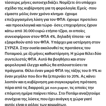
τέσσερις μήνες αυτοσχεδιάζει. Νομίζετε ότι υπάρχει
σχέδιο της κυβέρνηση για τη φορολογία; Εμείς -που
είμαστε μόλις έναν χρόνο κίνημα- έχουμε
επεξεργασμένη λύση για τον ΦΠΑ: έχουμε προτείνει
-και προεκλογικά και τώρα- όσες επιχειρήσεις έχουν
κάτω από 30.000 ευρώ ετήσιο τζίρο, οι οποίες
συνεισφέρουν στον ΦΠΑ 4%, δηλαδή τίποτα- να
εξαιρεθούν από τον ΦΠΑ. Υπάρχει μια υστέρηση στον
ΣΥΡΙΖΑ. Στην ουσία ακολουθεί τις προτάσεις του
Ποταμιού, με έξι μήνες καθυστέρηση. Η χώρα θέλει δύο
συντελεστές ΦΠΑ. Αυτό θα βοηθήσει και στον
φορολογικό έλεγχο καθώς θα απλουστεύσει τα
πράγματα. Θέλει έναν μικρό ΦΠΑ της τάξης του 8-9% κι
έναν μεγάλο που δεν θα ξεπερνάει το 20%. Ας κάνει
λοιπόν και η κυβέρνηση μια συγκεκριμένη πρόταση
πέρα από τις διαρροές με non paper, τις οποίες την
επόμενη ημέρα παίρνει πίσω. Στο Ποτάμι αναζητούμε
συνέχεια της λύσεις που έχει ανάγκη η χώρα γιατί
αυτός είναι ο ρόλος των κομμάτων.