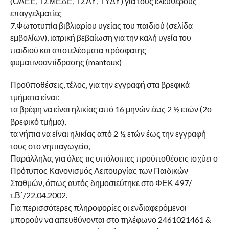
(ΟΑΕΕ, ΤΣΜΕΔΕ, ΤΣΑΥ, ΤΥΔΥ) για τους ελεύθερους
επαγγελματίες
7.Φωτοτυπία βιβλιαρίου υγείας του παιδιού (σελίδα
εμβολίων), ιατρική βεβαίωση για την καλή υγεία του
παιδιού και αποτελέσματα πρόσφατης
φυματινοαντίδρασης (mantoux)
Προϋποθέσεις, τέλος, για την εγγραφή στα βρεφικά
τμήματα είναι:
τα βρέφη να είναι ηλικίας από 16 μηνών έως 2 ½ ετών (2ο
βρεφικό τμήμα),
τα νήπια να είναι ηλικίας από 2 ½ ετών έως την εγγραφή
τους στο νηπιαγωγείο,
Παράλληλα, για όλες τις υπόλοιπες προϋποθέσεις ισχύει ο
Πρότυπος Κανονισμός Λειτουργίας των Παιδικών
Σταθμών, όπως αυτός δημοσιεύτηκε στο ΦΕΚ 497/
τ.Β΄/22.04.2002.
Για περισσότερες πληροφορίες οι ενδιαφερόμενοι
μπορούν να απευθύνονται στο τηλέφωνο 2461021461 &