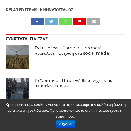
RELATED ITEMS:
ΚΙΝΗΜΑΤΟΓΡΆΦΟΣ
ΣΥΝΙΣΤΑΤΑΙ ΓΙΑ ΕΣΑΣ
Το trailer του “Game of Thrones”
προκάλεσε… ψύχωση στα social media
Το “Game of Thrones” θα συνεχιστεί με…
αυτοτελείς ιστορίες
Χρησιμοποιούμε cookies για να σας προσφέρουμε την καλύτερη δυνατή
εμπειρία στη σελίδα μας. Χρησιμοποιώντας το ditiki.gr αποδέχεστε τη
Η πριγκίπισσα Λέια “ζωντανεύει” για το 9ο
χρήση τους.
Επεισόδιο του Πολέμου των Άστρων
Δέχομαι