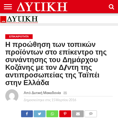
ΑΡΧΙΚΉ
ΕΠΙΚΟΙΝΩΝΊΑ
ΌΡΟΙ
ΠΡΟΣΤΑΣΊΑ
ΧΡΉΣΗΣ
ΠΡΟΣΩΠΙΚΏΝ
ΔΕΔΟΜΈΝΩΝ
ΕΠΙΚΑΙΡΟΤΗΤΑ
Η προώθηση των τοπικών
προϊόντων στο επίκεντρο της
συνάντησης του Δημάρχου
Κοζάνης με τον Δ/ντη της
αντιπροσωπείας της Ταϊπέι
στην Ελλάδα
Από
Δυτική Μακεδονία
Δημοσιεύτηκε στις
15 Μαρτίου 2016