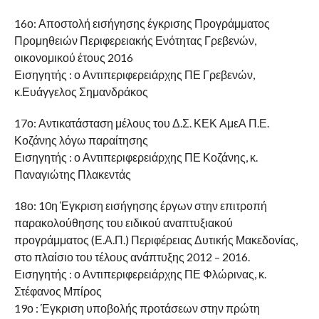
16ο: Αποστολή εισήγησης έγκρισης Προγράμματος
Προμηθειών Περιφερειακής Ενότητας Γρεβενών,
οικονομικού έτους 2016
Εισηγητής : ο Αντιπεριφερειάρχης ΠΕ Γρεβενών,
κ.Ευάγγελος Σημανδράκος
17ο: Αντικατάσταση μέλους του Δ.Σ. ΚΕΚ ΑμεΑ Π.Ε.
Κοζάνης λόγω παραίτησης
Εισηγητής : ο Αντιπεριφερειάρχης ΠΕ Κοζάνης, κ.
Παναγιώτης Πλακεντάς
18ο: 10η Έγκριση εισήγησης έργων στην επιτροπή
παρακολούθησης του ειδικού αναπτυξιακού
προγράμματος (Ε.Α.Π.) Περιφέρειας Δυτικής Μακεδονίας,
στο πλαίσιο του τέλους ανάπτυξης 2012 – 2016.
Εισηγητής : ο Αντιπεριφερειάρχης ΠΕ Φλώρινας, κ.
Στέφανος Μπίρος
19ο : Έγκριση υποβολής προτάσεων στην πρώτη