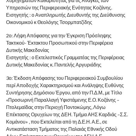
Χορηγημάτων Καθαριότητας για τις Ανάγκες των
Υπηρεσιών της Περιφερειακής Ενότητας Κοζάνης.
Εισηγητής : ο Αναπληρωτής Διευθυντής της Διεύθυνσης
Οικονομικού κ Θεολόγης Τσορμπατζίδης
2ο: Λήψη Απόφασης για την Έγκριση Πρόσληψης
Τακτικού- Έκτακτου Προσωπικού στην Περιφέρεια
Δυτικής Μακεδονίας
Εισηγητής : ο Εκτελεστικός Γραμματέας της Περιφέρειας
Δυτικής Μακεδονίας κ. Παντελής Αργυριάδης
3ο: Έκδοση Απόφασης του Περιφερειακού Συμβουλίου
περί Αποδοχής Χαρακτηρισμού και Ανάληψης Ευθύνης
Συντήρησης Δημόσιου Έργου, από την Π.Δ.Μ., με Τίτλο
«Προσωρινή Παραλλαγή Υφιστάμενης Ε.Ο. Κοζάνης –
Πτολεμαïδας στην Περιοχή Ποντοκώμης, Λόγω
Επέκτασης Ορυχείων της ΔΕΗ. Τμήμα ΑΗΣ Καρδιάς –Σ.Σ.
Κομάνου» , που Εκτελείται από τη Δ.Ε.Η. Α.Ε., σε
Αντικατάσταση Τμήματος της Παλαιάς Εθνικής Οδού