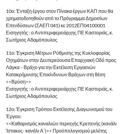
10ο: Ένταξη έργου στον Πίνακα έργων ΚΑΠ που θα
χρηματοδοτηθούν από το Πρόγραμμα Δημοσίων
Επενδύσεων (ΣΑΕΠ 041) κε 2012ΕΠ04100001
Εισηγητής : ο Αντιπεριφερειάρχης ΠΕ Καστοριάς, κ.
Σωτήριος Αδαμόπουλος
11ο: Έγκριση Μέτρων Ρύθμισης της Κυκλοφορίας
Οχημάτων στην Δευτερεύουσα Επαρχιακή Οδό προς
Λάγκα – Βράχο για την Εκτέλεση Εργασιών
Κατακρήμνισης Επικίνδυνων Βράχων στη θέση
<<Βρύση>>
Εισηγητής : ο Αντιπεριφερειάρχης ΠΕ Καστοριάς, κ.
Σωτήριος Αδαμόπουλος
12ο: Έγκριση Τρόπου Εκτέλεσης Διαγωνισμού του
Έργου:
<<Καθαρισμός καναλιών περιοχής Κρεπενής (κανάλι
Ίστακος- κανάλι Α΄)>> Προϋπολογισμού μελέτης