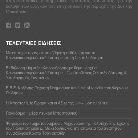
αποτελεσματικές διαφημιστικές προτάσεις και λύσεις για την
κάλυψη των αναγκών των επιχειρήσεων της περιοχής της Δυτικής
Μακεδονίας.
ΤΕΛΕΥΤΑΙΕΣ ΕΙΔΗΣΕΙΣ
Με επιτυχία πραγματοποιήθηκε η εκδήλωση για το
Κοινωνικοασφαλιστικό Σύστημα και τη Συνταξιοδότηση
Εκδήλωση Nομικής πληροφόρησης με θέμα: «Ισχύον
Κοινωνικοασφαλιστικό Σύστημα – Προϋποθέσεις Συνταξιοδότησης &
Υπολογισμός Σύνταξης»
Ε.Β.Ε. Κοζάνης: Τεχνητή Νοημοσύνη και Social Media που Φέρνουν
Πωλήσεις
Η Αποστολή, το Όραμα και οι Αξίες της SMR Consultants
Παγκόσμια Ημέρα Λευκού Μπαστουνιού
Ψήφισμα του Τμήματος Χημικών Μηχανικών της Πολυτεχνικής Σχολής
του Πανεπιστημίου Δ. Μακεδονίας για την απώλεια του αγαπητού
συναδέλφου Κώστα Τσανακτσίδη