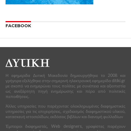
FACEBOOK
Η εφημερίδα Δυτική Μακεδονία δημιουργήθηκε το 2008 και
γρήγορα εξελίχθηκε στην σημερινή ηλεκτρονική εφημερίδα ditiki.gr
με σκοπό να ενημερώνει τους πολίτες με συνέπεια και αξιοπιστία
ως ανεξάρτητη πηγή ενημέρωσης και πέρα από πολιτικές
πεποιθήσεις.
Άλλες υπηρεσίες που παρέχονται: ολοκληρωμένες διαφημιστικές
υπηρεσίες για τις επιχειρήσεις, σχεδιασμός διαφημιστικού υλικού,
κατασκευή ιστοσελίδων, εκδόσεις βιβλίων και διανομή φυλλαδίων
Έμπειροι διαφημιστές, Web designers, γραφίστες παρέχουν