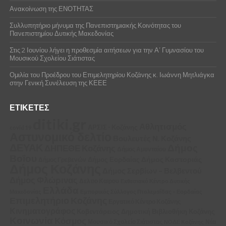
Ανακοίνωση της ΕΝΟΤΗΤΑΣ
Συλλυπητήριο μήνυμα της Πανεπιστημιακής Κοινότητας του
Πανεπιστημίου Δυτικής Μακεδονίας
Στις 2 Ιουνίου λήγει η προθεσμία αιτήσεων για την Α’ Γυμνασίου του
Μουσικού Σχολείου Σιάτιστας
Ομιλία του Προέδρου του Επιμελητηρίου Κοζάνης κ. Ιωάννη Μητλιάγκα
στην Γενική Συνέλευση της ΚΕΕΕ
ΕΤΙΚΈΤΕΣ
ditiki.gr
Αθλητισμός
ΑΡΣΙΣ - Κοζάνης
covid 19
Αστυνομικό δελτίο
Βουλευτές Ν. Κοζάνης
ΔΕΥΑΚ
Δήμος
ΔΗΠΕΘΕ Κοζάνης
Δήμος Αμυνταίου
Βοΐου
Δήμος Καστοριάς
Δήμος Εορδαίας
Δήμος Γρεβενών
Δήμος Κοζάνης
Δήμος Σερβίων – Βελβεντού
Δήμος Φλώρινας
Δελτιο Καιρου
Εκθεσιακό Κέντρο Δυτικής
Ελλάδα
Μακεδονίας
Εμπορικός Σύλλογος Πτολεμαΐδας – Εορδαίας
Επιμελητήριο Κοζάνης
Εργατικό Κέντρο Κοζάνης
Κινηματογράφος
Κοβεντάρειος Δημοτική Βιβλιοθήκη Κοζάνης
Κοινωνία
Κόσμος
Μουσικό Σχολείο Σιάτιστας
Νέα
ΝΟΔΕ Κοζάνης