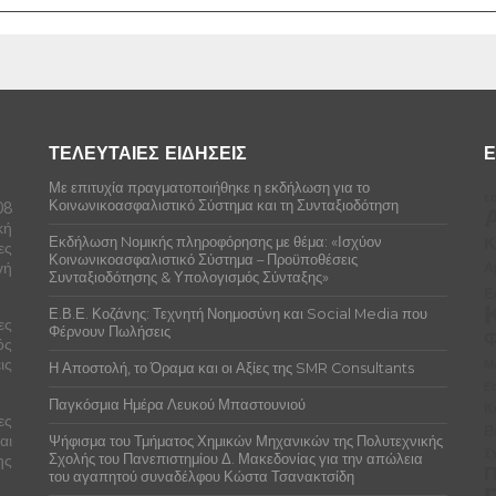
ΤΕΛΕΥΤΑΙΕΣ ΕΙΔΗΣΕΙΣ
Ε
Με επιτυχία πραγματοποιήθηκε η εκδήλωση για το
co
Κοινωνικοασφαλιστικό Σύστημα και τη Συνταξιοδότηση
08
κή
Κ
Εκδήλωση Nομικής πληροφόρησης με θέμα: «Ισχύον
ες
Κοινωνικοασφαλιστικό Σύστημα – Προϋποθέσεις
γή
Α
Συνταξιοδότησης & Υπολογισμός Σύνταξης»
Ε
Ε.Β.Ε. Κοζάνης: Τεχνητή Νοημοσύνη και Social Media που
ες
Φέρνουν Πωλήσεις
Φ
ός
ις
Μ
Η Αποστολή, το Όραμα και οι Αξίες της SMR Consultants
Ε
Παγκόσμια Ημέρα Λευκού Μπαστουνιού
Κ
ες
Β
αι
Ψήφισμα του Τμήματος Χημικών Μηχανικών της Πολυτεχνικής
Σ
ης
Σχολής του Πανεπιστημίου Δ. Μακεδονίας για την απώλεια
Π
του αγαπητού συναδέλφου Κώστα Τσανακτσίδη