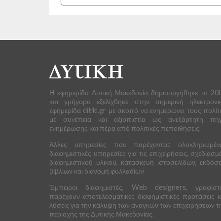
Η εφημερίδα Δυτική Μακεδονία δημιουργήθηκε το 20
και γρήγορα εξελίχθηκε στην σημερινή ηλεκτρονι
εφημερίδα ditiki.gr με σκοπό να ενημερώνει τους πολίτ
με συνέπεια και αξιοπιστία ως ανεξάρτητη πη
ενημέρωσης και πέρα από πολιτικές πεποιθήσεις.
Άλλες υπηρεσίες που παρέχονται: ολοκληρωμέν
διαφημιστικές υπηρεσίες για τις επιχειρήσεις, σχεδιασμ
διαφημιστικού υλικού, κατασκευή ιστοσελίδων, εκδόσε
βιβλίων και διανομή φυλλαδίων
Έμπειροι διαφημιστές, Web designers, γραφίστ
παρέχουν αποτελεσματικές διαφημιστικές προτάσεις κ
λύσεις για την κάλυψη των αναγκών των επιχειρήσεων τ
περιοχής της Δυτικής Μακεδονίας.