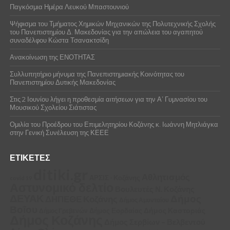
Παγκόσμια Ημέρα Λευκού Μπαστουνιού
Ψήφισμα του Τμήματος Χημικών Μηχανικών της Πολυτεχνικής Σχολής
του Πανεπιστημίου Δ. Μακεδονίας για την απώλεια του αγαπητού
συναδέλφου Κώστα Τσανακτσίδη
Ανακοίνωση της ΕΝΟΤΗΤΑΣ
Συλλυπητήριο μήνυμα της Πανεπιστημιακής Κοινότητας του
Πανεπιστημίου Δυτικής Μακεδονίας
Στις 2 Ιουνίου λήγει η προθεσμία αιτήσεων για την Α’ Γυμνασίου του
Μουσικού Σχολείου Σιάτιστας
Ομιλία του Προέδρου του Επιμελητηρίου Κοζάνης κ. Ιωάννη Μητλιάγκα
στην Γενική Συνέλευση της ΚΕΕΕ
ΕΤΙΚΈΤΕΣ
ditiki.gr
Αθλητισμός
ΑΡΣΙΣ - Κοζάνης
covid 19
Αστυνομικό δελτίο
Βουλευτές Ν. Κοζάνης
ΔΕΥΑΚ
Δήμος
ΔΗΠΕΘΕ Κοζάνης
Δήμος Αμυνταίου
Βοΐου
Δήμος Καστοριάς
Δήμος Εορδαίας
Δήμος Γρεβενών
Δήμος Κοζάνης
Δήμος Σερβίων – Βελβεντού