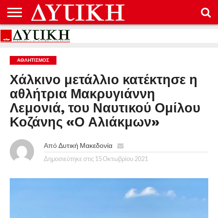
ΑΡΧΙΚΉ
ΕΠΙΚΟΙΝΩΝΊΑ
ΌΡΟΙ
ΠΡΟΣΤΑΣΊΑ
ΧΡΉΣΗΣ
ΠΡΟΣΩΠΙΚΏΝ
ΔΕΔΟΜΈΝΩΝ
ΑΘΛΗΤΙΣΜΌΣ
Χάλκινο μετάλλιο κατέκτησε η
αθλήτρια Μακρυγιάννη
Λεμονιά, του Ναυτικού Ομίλου
Κοζάνης «Ο Αλιάκμων»
Από
Δυτική Μακεδονία
Δημοσιεύτηκε στις
15 Οκτωβρίου 2021