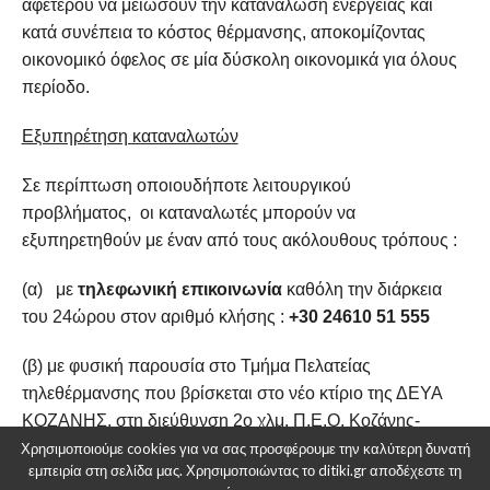
αφετέρου να μειώσουν την κατανάλωση ενέργειας και
κατά συνέπεια το κόστος θέρμανσης, αποκομίζοντας
οικονομικό όφελος σε μία δύσκολη οικονομικά για όλους
περίοδο.
Εξυπηρέτηση καταναλωτών
Σε περίπτωση οποιουδήποτε λειτουργικού
προβλήματος, οι καταναλωτές μπορούν να
εξυπηρετηθούν με έναν από τους ακόλουθους τρόπους :
(α) με
τηλεφωνική επικοινωνία
καθόλη την διάρκεια
του 24ώρου στον αριθμό κλήσης :
+30 24610 51 555
(β) με φυσική παρουσία στο Τμήμα Πελατείας
τηλεθέρμανσης που βρίσκεται στο νέο κτίριο της ΔΕΥΑ
ΚΟΖΑΝΗΣ, στη διεύθυνση 2ο χλμ. Π.Ε.Ο. Κοζάνης-
Θεσσαλονίκης, 501 32 ΚΟΖΑΝΗ
κατόπιν τηλεφωνικού
Χρησιμοποιούμε cookies για να σας προσφέρουμε την καλύτερη δυνατή
εμπειρία στη σελίδα μας. Χρησιμοποιώντας το ditiki.gr αποδέχεστε τη
ραντεβού
.