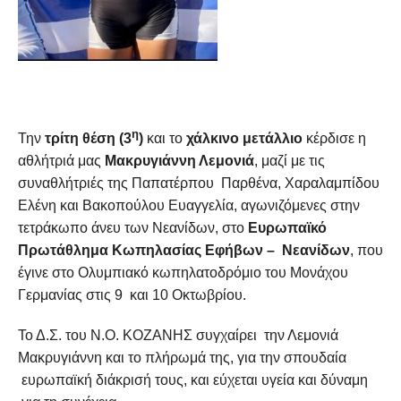
η
Την
τρίτη θέση (3
)
και το
χάλκινο μετάλλιο
κέρδισε η
αθλήτριά μας
Μακρυγιάννη Λεμονιά
, μαζί με τις
συναθλήτριές της Παπατέρπου Παρθένα, Χαραλαμπίδου
Ελένη και Βακοπούλου Ευαγγελία, αγωνιζόμενες στην
τετράκωπο άνευ των Νεανίδων, στο
Ευρωπαϊκό
Πρωτάθλημα Κωπηλασίας
Εφήβων – Νεανίδων
, που
έγινε στο Ολυμπιακό κωπηλατοδρόμιο του Μονάχου
Γερμανίας στις 9 και 10 Οκτωβρίου.
Το Δ.Σ. του Ν.Ο. ΚΟΖΑΝΗΣ συγχαίρει την Λεμονιά
Μακρυγιάννη και το πλήρωμά της, για την σπουδαία
ευρωπαϊκή διάκρισή τους, και εύχεται υγεία και δύναμη