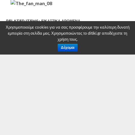
RELATED ITEMS:
ΕΙΚΑΣΤΙΚΆ ΔΡΏΜΕΝΑ
Χρησιμοποιούμε cookies για να σας προσφέρουμε την καλύτερη δυνατή
εμπειρία στη σελίδα μας. Χρησιμοποιώντας το ditiki.gr αποδέχεστε τη
χρήση τους.
Δέχομαι
ΣΥΝΙΣΤΑΤΑΙ ΓΙΑ ΕΣΑΣ
Πού είναι οι δημότες Κοζάνης;
Θεατρική παράσταση «Ο Άνθρωπος
Ανεμιστήρας ή Πώς να ντύσετε έναν
Ελέφαντα» – Δείτε το τρέιλερ
ΕΠΙΚΑΙΡΟΤΗΤΑ
Oικονομική αποζημίωση για
τους κτηνοτρόφους