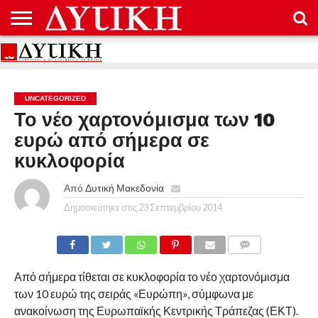
ΑΡΧΙΚΉ
ΕΠΙΚΟΙΝΩΝΊΑ
ΌΡΟΙ
ΠΡΟΣΤΑΣΊΑ
ΧΡΉΣΗΣ
ΠΡΟΣΩΠΙΚΏΝ
ΔΕΔΟΜΈΝΩΝ
UNCATEGORIZED
Το νέο χαρτονόμισμα των 10
ευρώ από σήμερα σε
κυκλοφορία
Από
Δυτική Μακεδονία
Δημοσιεύτηκε στις
23 Σεπτεμβρίου 2014
COMMENTS
Από σήμερα τίθεται σε κυκλοφορία το νέο χαρτονόμισμα
των 10 ευρώ της σειράς «Ευρώπη», σύμφωνα με
ανακοίνωση της Ευρωπαϊκής Κεντρικής Τράπεζας (ΕΚΤ).