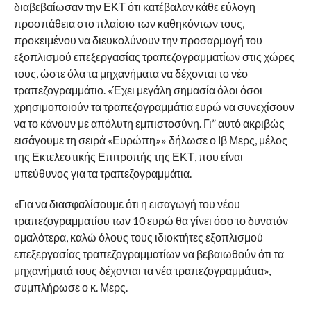
διαβεβαίωσαν την ΕΚΤ ότι κατέβαλαν κάθε εύλογη
προσπάθεια στο πλαίσιο των καθηκόντων τους,
προκειμένου να διευκολύνουν την προσαρμογή του
εξοπλισμού επεξεργασίας τραπεζογραμματίων στις χώρες
τους, ώστε όλα τα μηχανήματα να δέχονται το νέο
τραπεζογραμμάτιο. «Έχει μεγάλη σημασία όλοι όσοι
χρησιμοποιούν τα τραπεζογραμμάτια ευρώ να συνεχίσουν
να το κάνουν με απόλυτη εμπιστοσύνη. Γι” αυτό ακριβώς
εισάγουμε τη σειρά «Ευρώπη»» δήλωσε ο Ιβ Μερς, μέλος
της Εκτελεστικής Επιτροπής της ΕΚΤ, που είναι
υπεύθυνος για τα τραπεζογραμμάτια.
«Για να διασφαλίσουμε ότι η εισαγωγή του νέου
τραπεζογραμματίου των 10 ευρώ θα γίνει όσο το δυνατόν
ομαλότερα, καλώ όλους τους ιδιοκτήτες εξοπλισμού
επεξεργασίας τραπεζογραμματίων να βεβαιωθούν ότι τα
μηχανήματά τους δέχονται τα νέα τραπεζογραμμάτια»,
συμπλήρωσε ο κ. Μερς.