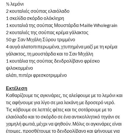
½ λεμόνι
2 κουταλιές σούπας ελαιόλαδο
1 σκελίδα σκόρδο ολόκληρη
1 κουταλιά της σούπας Μουστάρδα Maille Wholegrain
2 κουταλιές της σούπας κρέμα γάλακτος
50 gr Σαν Μιχάλη Σύρου τριμμένο
4 αυγά αλατοπιπερωμένα, χτυπημένα μαζί με τη κρέμα
γάλακτος, τη μουστάρδα και το Σαν Μιχάλη
1 κουτάλια της σούπας δενδρολίβανο φρέσκο
ψιλοκομμένο
αλάτι, πιπέρι φρεσκοτριμμένο
Εκτέλεση
Καθαρίζουμε τις αγκινάρες, τις αλείφουμε με το λεμόνι και
τις αφήνουμε για λίγο σε μια λεκάνη με δροσερό νερό.
Τις κόβουμε σε λεπτές φέτες και τις σοτάρουμε με το
ελαιόλαδο και το σκόρδο σε ένα αντικολλητικό τηγάνι σε
χαμηλή φωτιά, μέχρι να ψηθούν. Μόλις οι αγκινάρες είναι
έτοιμες, προσθέτουμε το δενδρολίβανο και ψήνουμε για