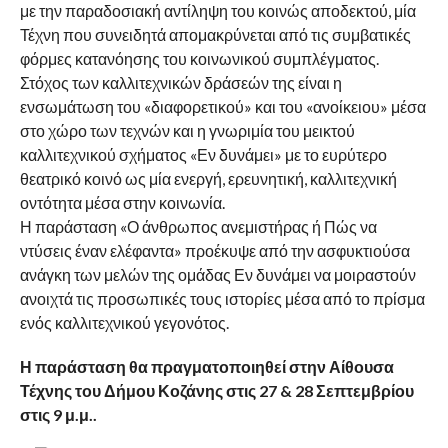
με την παραδοσιακή αντίληψη του κοινώς αποδεκτού, μία
Τέχνη που συνειδητά απομακρύνεται από τις συμβατικές
φόρμες κατανόησης του κοινωνικού συμπλέγματος.
Στόχος των καλλιτεχνικών δράσεών της είναι η
ενσωμάτωση του «διαφορετικού» και του «ανοίκειου» μέσα
στο χώρο των τεχνών και η γνωριμία του μεικτού
καλλιτεχνικού σχήματος «Εν δυνάμει» με το ευρύτερο
θεατρικό κοινό ως μία ενεργή, ερευνητική, καλλιτεχνική
οντότητα μέσα στην κοινωνία.
Η παράσταση «Ο άνθρωπος ανεμιστήρας ή Πώς να
ντύσεις έναν ελέφαντα» προέκυψε από την ασφυκτιούσα
ανάγκη των μελών της ομάδας Εν δυνάμει να μοιραστούν
ανοιχτά τις προσωπικές τους ιστορίες μέσα από το πρίσμα
ενός καλλιτεχνικού γεγονότος.
Η παράσταση θα πραγματοποιηθεί στην Αίθουσα
Τέχνης του Δήμου Κοζάνης στις 27 & 28 Σεπτεμβρίου
στις 9 μ.μ..