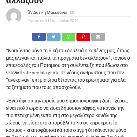
αλλάζουν
By
Δυτική Μακεδονία
Posted on
31 Οκτωβρίου 2014
“Κοιτώντας μόνο τη δική του δουλειά ο καθένας μας, όπως
μας έλεγαν και παλιά, τα πράγματα δεν αλλάζουν” , τόνισε ο
επικεφαλής του Ποταμιού στη συνέντευξη που έδωσε στο
νεανικό site neolaia.gr και σε νέους ανθρώπους που τον
“ανέκριναν” επί μία ώρα θέτοντάς του ερωτήματα για όλα
τα ζητήματα που τους απασχολούν.
«Εγώ άφησα την ωραία μου δημοσιογραφική ζωή – ξέρεις
είναι πολύ ωραίο να είσαι δημοσιογράφος, να κάνεις την
πιο πετυχημένη εκπομπή στο μεγαλύτερο κανάλι της
χώρας, να είσαι στο απυρόβλητο, να σε χειροκροτεί ο
κόσμος – κι αποφάσισα κάποια στιγμή ότι κάνοντας μόνο