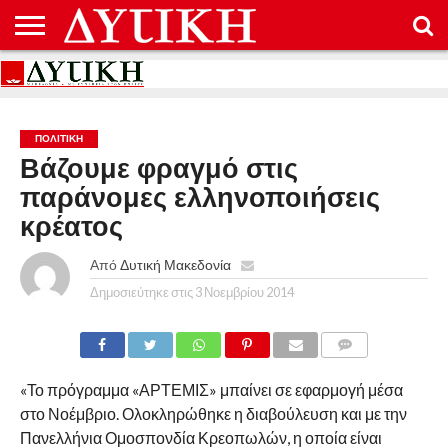
ΑΡΧΙΚΉ
ΕΠΙΚΟΙΝΩΝΊΑ
ΌΡΟΙ
ΠΡΟΣΤΑΣΊΑ
ΧΡΉΣΗΣ
ΠΡΟΣΩΠΙΚΏΝ
ΔΕΔΟΜΈΝΩΝ
ΠΟΛΙΤΙΚΉ
Βάζουμε φραγμό στις
παράνομες ελληνοποιήσεις
κρέατος
Από
Δυτική Μακεδονία
Δημοσιεύτηκε στις
3 Νοεμβρίου 2014
COMMENTS
«Το πρόγραμμα «ΑΡΤΕΜΙΣ» μπαίνει σε εφαρμογή μέσα
στο Νοέμβριο. Ολοκληρώθηκε η διαβούλευση και με την
Πανελλήνια Ομοσπονδία Κρεοπωλών, η οποία είναι