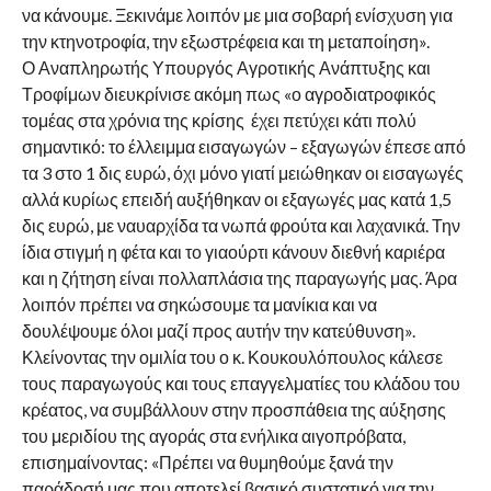
να κάνουμε. Ξεκινάμε λοιπόν με μια σοβαρή ενίσχυση για
την κτηνοτροφία, την εξωστρέφεια και τη μεταποίηση».
Ο Αναπληρωτής Υπουργός Αγροτικής Ανάπτυξης και
Τροφίμων διευκρίνισε ακόμη πως «ο αγροδιατροφικός
τομέας στα χρόνια της κρίσης έχει πετύχει κάτι πολύ
σημαντικό: το έλλειμμα εισαγωγών – εξαγωγών έπεσε από
τα 3 στο 1 δις ευρώ, όχι μόνο γιατί μειώθηκαν οι εισαγωγές
αλλά κυρίως επειδή αυξήθηκαν οι εξαγωγές μας κατά 1,5
δις ευρώ, με ναυαρχίδα τα νωπά φρούτα και λαχανικά. Την
ίδια στιγμή η φέτα και το γιαούρτι κάνουν διεθνή καριέρα
και η ζήτηση είναι πολλαπλάσια της παραγωγής μας. Άρα
λοιπόν πρέπει να σηκώσουμε τα μανίκια και να
δουλέψουμε όλοι μαζί προς αυτήν την κατεύθυνση».
Κλείνοντας την ομιλία του ο κ. Κουκουλόπουλος κάλεσε
τους παραγωγούς και τους επαγγελματίες του κλάδου του
κρέατος, να συμβάλλουν στην προσπάθεια της αύξησης
του μεριδίου της αγοράς στα ενήλικα αιγοπρόβατα,
επισημαίνοντας: «Πρέπει να θυμηθούμε ξανά την
παράδοσή μας που αποτελεί βασικό συστατικό για την