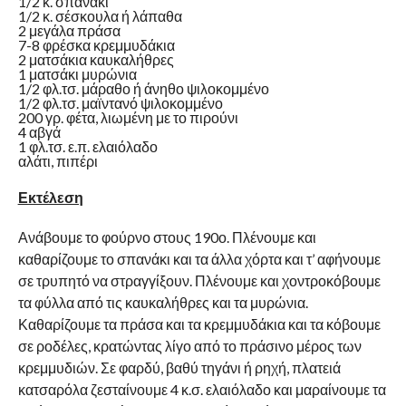
1/2 κ. σπανάκι
1/2 κ. σέσκουλα ή λάπαθα
2 μεγάλα πράσα
7-8 φρέσκα κρεμμυδάκια
2 ματσάκια καυκαλήθρες
1 ματσάκι μυρώνια
1/2 φλ.τσ. μάραθο ή άνηθο ψιλοκομμένο
1/2 φλ.τσ. μαϊντανό ψιλοκομμένο
200 γρ. φέτα, λιωμένη με το πιρούνι
4 αβγά
1 φλ.τσ. ε.π. ελαιόλαδο
αλάτι, πιπέρι
Εκτέλεση
Ανάβουμε το φούρνο στους 190ο. Πλένουμε και
καθαρίζουμε το σπανάκι και τα άλλα χόρτα και τ’ αφήνουμε
σε τρυπητό να στραγγίξουν. Πλένουμε και χοντροκόβουμε
τα φύλλα από τις καυκαλήθρες και τα μυρώνια.
Καθαρίζουμε τα πράσα και τα κρεμμυδάκια και τα κόβουμε
σε ροδέλες, κρατώντας λίγο από το πράσινο μέρος των
κρεμμυδιών. Σε φαρδύ, βαθύ τηγάνι ή ρηχή, πλατειά
κατσαρόλα ζεσταίνουμε 4 κ.σ. ελαιόλαδο και μαραίνουμε τα