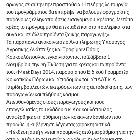
αρωγός σε αυτήν την προσπάθεια. Η πλήρης λειτουργία
του προγράμματος θα επιτρέψει να βάλουμε φραγμό στις
παράνομες ελληνοποιήσεις εισαγόμενου κρέατος. Μετά το
κρέας το πρόγραμμα θα επεκταθεί και στα πουλερικά, στα
αυγά και σε άλλα προϊόντα ζωικής παραγωγής».
Τα παραπάνω ανακοίνωσε ο Αναπληρωτής Υπουργός
Αγροτικής Ανάπτυξης και Τροφίμων Πάρις
Κουκουλόπουλος, εγκαινιάζοντας, το Σάββατο 1
Νοεμβρίου, την 3η Έκθεση για το κρέας και τα προϊόντα
του, «Meat Days 2014, παρουσία του Ειδικού Γραμματέα
Κοινοτικών Πόρων και Υποδομών του ΥπΑΑΤ κ. Δ.
Ιατρίδη, βουλευτών, εκπρόσωπων της αυτοδιοίκησης, των
παραγωγών και πλήθους κόσμου.
Απευθυνόμενος στους παραγωγούς και τους
επαγγελματίες του κλάδου ο κ. Κουκουλόπουλος
αναφέρθηκε στη ρύθμιση των κόκκινων δανείων που
προωθεί η κυβέρνηση λέγοντας χαρακτηριστικά:
«Η έκθεση αυτή γίνεται παραμονές από μια ρύθμιση για την
οποία μιλάμε τα τελευταία 3-4 χρόνια. Αναφέρομαι στη