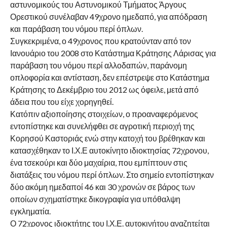
αστυνομικούς του Αστυνομικού Τμήματος Άργους
Ορεστικού συνέλαβαν 49χρονο ημεδαπό, για απόδραση
και παράβαση του νόμου περί όπλων.
Συγκεκριμένα, ο 49χρονος που κρατούνταν από τον
Ιανουάριο του 2008 στο Κατάστημα Κράτησης Λάρισας για
παράβαση του νόμου περί αλλοδαπών, παράνομη
οπλοφορία και αντίσταση, δεν επέστρεψε στο Κατάστημα
Κράτησης το Δεκέμβριο του 2012 ως όφειλε, μετά από
άδεια που του είχε χορηγηθεί.
Κατόπιν αξιοποίησης στοιχείων, ο προαναφερόμενος
εντοπίστηκε και συνελήφθει σε αγροτική περιοχή της
Κορησού Καστοριάς ενώ στην κατοχή του βρέθηκαν και
κατασχέθηκαν το Ι.Χ.Ε αυτοκίνητο ιδιοκτησίας 72χρονου,
ένα τσεκούρι και δύο μαχαίρια, που εμπίπτουν στις
διατάξεις του νόμου περί όπλων. Στο σημείο εντοπίστηκαν
δύο ακόμη ημεδαποί 46 και 30 χρονών σε βάρος των
οποίων σχηματίστηκε δικογραφία για υπόθαλψη
εγκληματία.
Ο 72χρονος ιδιοκτήτης του Ι.Χ.Ε. αυτοκινήτου αναζητείται