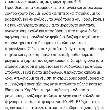
πράσα, ανακατεύοντας σε χαμηλή φωτιά 4′-5′.
Προσθέτουμε τα κρεμμυδάκια, το σπανάκι και όποιο άλλο
χοντρό χόρτο έχουμε, αλάτι και πιπέρι και τ’ αφήνουμε να
μαραθούν και να βγάλουν τα υγρά τους 3′-4′. Προσθέτουμε
τις καυκαλήθρες, τα μυρώνια, το μάραθο, το μαϊντανό,
ανακατεύουμε καλά και αποσύρουμε από τη φωτιά (δεν
αφήνουμε τα μυρωδικά να ψηθούν). Βάζουμε τα χόρτα σε
σουρωτήρι και τ’ αφήνουμε να κρυώσουν και να
στραγγίξουν. Σ’ ένα μπολ χτυπάμε τ’ αβγά και προσθέτουμε
τη φέτα και φρεσκοτριμμένο πιπέρι. Προσθέτουμε το
μείγμα στα χόρτα, όταν έχουν κρυώσει. Σε ορθογώνιο ταψί
στρώνουμε χαρτί ψησίματος και το λαδώνουμε με πινέλο.
Στρώνουμε ένα ένα τα μισά φύλλα, περνώντας καθένα με
λάδι. Απλώνουμε τη γέμιση, τη στρώνουμε ομοιόμορφα και
συνεχίζουμε σκεπάζοντας με τα υπόλοιπα φύλλα, κατά τον
ίδιο τρόπο. Χαράζουμε την επιφάνεια με οδοντοτό
μαχαιράκι, ραντίζουμε με ελάχιστο νερό και ελαιόλαδο και
ψήνουμε την πίτα στο φούρνο για 40′-45΄. Ελέγχουμε αν
έχουν ροδίσει τα φύλλα από κάτω. Σερβίρουμε χλιαρή ή σε