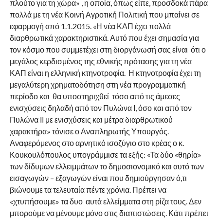
πλούτο για τη χώρα» , η οποία, όπως είπε, προσδοκά πάρα
πολλά με τη νέα Κοινή Αγροτική Πολιτική που μπαίνει σε
εφαρμογή από 1.1.2015. «Η νέα ΚΑΠ έχει πολλά
διαρθρωτικά χαρακτηριστικά. Αυτό που έχει σημασία για
τον κόσμο που συμμετέχει στη διοργάνωσή σας είναι ότι ο
μεγάλος κερδισμένος της εθνικής πρότασης για τη νέα
ΚΑΠ είναι η ελληνική κτηνοτροφία. Η κτηνοτροφία έχει τη
μεγαλύτερη χρηματοδότηση στη νέα προγραμματική
περίοδο και θα υποστηριχθεί τόσο από τις άμεσες
ενισχύσεις δηλαδή από τον Πυλώνα Ι, όσο και από τον
Πυλώνα ΙΙ με ενισχύσεις και μέτρα διαρθρωτικού
χαρακτήρα» τόνισε ο Αναπληρωτής Υπουργός.
Αναφερόμενος στο αρνητικό ισοζύγιο στο κρέας ο κ.
Κουκουλόπουλος υπογράμμισε τα εξής: «Τα δύο «θηρία»
των δίδυμων ελλειμμάτων το δημοσιονομικό και αυτό των
εισαγωγών – εξαγωγών είναι που δημιούργησαν ό,τι
βιώνουμε τα τελευταία πέντε χρόνια. Πρέπει να
«χτυπήσουμε» τα δυο αυτά ελλείμματα στη ρίζα τους. Δεν
μπορούμε να μένουμε μόνο στις διαπιστώσεις. Κάτι πρέπει