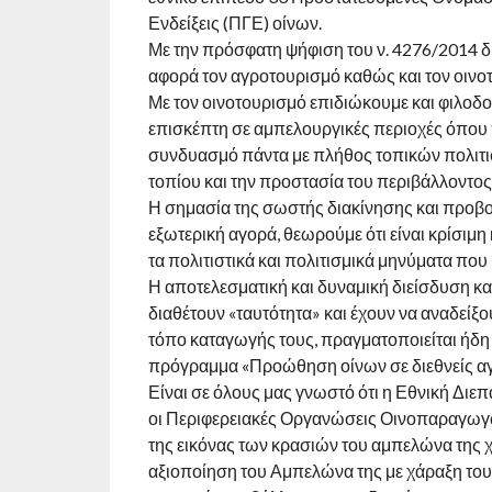
Ενδείξεις (ΠΓΕ) οίνων.
Με την πρόσφατη ψήφιση του ν. 4276/2014 δ
αφορά τον αγροτουρισμό καθώς και τον οινο
Με τον οινοτουρισμό επιδιώκουμε και φιλοδο
επισκέπτη σε αμπελουργικές περιοχές όπου 
συνδυασμό πάντα με πλήθος τοπικών πολιτισ
τοπίου και την προστασία του περιβάλλοντος
Η σημασία της σωστής διακίνησης και προβο
εξωτερική αγορά, θεωρούμε ότι είναι κρίσιμη 
τα πολιτιστικά και πολιτισμικά μηνύματα που 
Η αποτελεσματική και δυναμική διείσδυση 
διαθέτουν «ταυτότητα» και έχουν να αναδείξο
τόπο καταγωγής τους, πραγματοποιείται ήδ
πρόγραμμα «Προώθηση οίνων σε διεθνείς αγ
Είναι σε όλους μας γνωστό ότι η Εθνική Δι
οι Περιφερειακές Οργανώσεις Οινοπαραγωγώ
της εικόνας των κρασιών του αμπελώνα της 
αξιοποίηση του Αμπελώνα της με χάραξη του