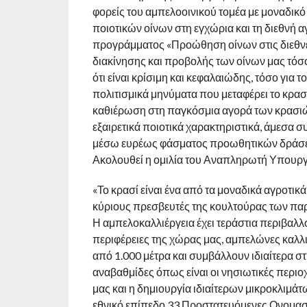
φορείς του αμπελοοινικού τομέα με μοναδικό
ποιοτικών οίνων στη εγχώρια και τη διεθνή 
προγράμματος «Προώθηση οίνων στις διεθνε
διακίνησης και προβολής των οίνων μας τόσ
ότι είναι κρίσιμη και κεφαλαιώδης, τόσο για τ
πολιτισμικά μηνύματα που μεταφέρει το κρασ
καθιέρωση στη παγκόσμια αγορά των κρασιών
εξαιρετικά ποιοτικά χαρακτηριστικά, άμεσα 
μέσω ευρέως φάσματος προωθητικών δράσεω
Ακολουθεί η ομιλία του Αναπληρωτή Υπουρ
«Το κρασί είναι ένα από τα μοναδικά αγροτικ
κύριους πρεσβευτές της κουλτούρας των π
Η αμπελοκαλλιέργεια έχει τεράστια περιβαλλο
περιφέρειες της χώρας μας, αμπελώνες καλλ
από 1.000 μέτρα και συμβάλλουν ιδιαίτερα σ
αναβαθμίδες όπως είναι οι νησιωτικές περι
μας και η δημιουργία ιδιαίτερων μικροκλιμάτ
εθνικό επίπεδο 33 Προστατευόμενες Ονομασ