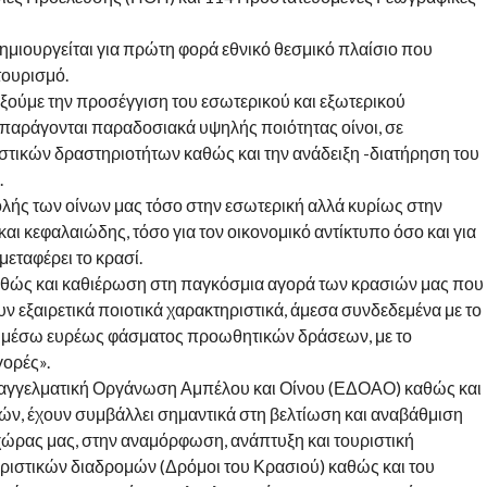
ημιουργείται για πρώτη φορά εθνικό θεσμικό πλαίσιο που
τουρισμό.
ξούμε την προσέγγιση του εσωτερικού και εξωτερικού
παράγονται παραδοσιακά υψηλής ποιότητας οίνοι, σε
τικών δραστηριοτήτων καθώς και την ανάδειξη -διατήρηση του
.
λής των οίνων μας τόσο στην εσωτερική αλλά κυρίως στην
και κεφαλαιώδης, τόσο για τον οικονομικό αντίκτυπο όσο και για
μεταφέρει το κρασί.
καθώς και καθιέρωση στη παγκόσμια αγορά των κρασιών μας που
υν εξαιρετικά ποιοτικά χαρακτηριστικά, άμεσα συνδεδεμένα με το
η μέσω ευρέως φάσματος προωθητικών δράσεων, με το
ορές».
επαγγελματική Οργάνωση Αμπέλου και Οίνου (ΕΔΟΑΟ) καθώς και
ν, έχουν συμβάλλει σημαντικά στη βελτίωση και αναβάθμιση
χώρας μας, στην αναμόρφωση, ανάπτυξη και τουριστική
ριστικών διαδρομών (Δρόμοι του Κρασιού) καθώς και του