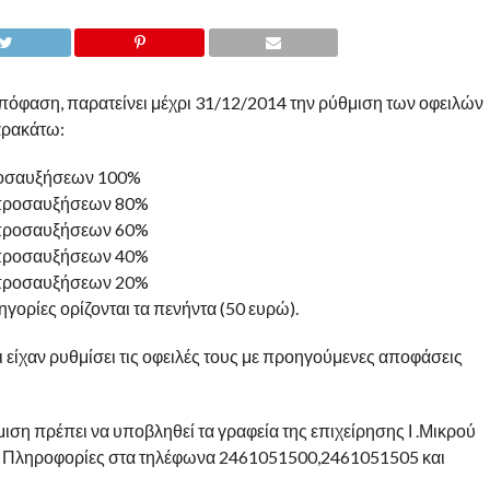
απόφαση, παρατείνει μέχρι 31/12/2014 την ρύθμιση των οφειλών
αρακάτω:
ροσαυξήσεων 100%
ή προσαυξήσεων 80%
ή προσαυξήσεων 60%
ή προσαυξήσεων 40%
ή προσαυξήσεων 20%
ηγορίες ορίζονται τα πενήντα (50 ευρώ).
 είχαν ρυθμίσει τις οφειλές τους με προηγούμενες αποφάσεις
ιση πρέπει να υποβληθεί τα γραφεία της επιχείρησης Ι .Μικρού
ες. Πληροφορίες στα τηλέφωνα 2461051500,2461051505 και