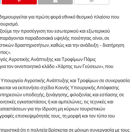
COMMENTS
δημιουργείται για πρώτη φορά εθνικό θεσμικό πλαίσιο που
τουρισμό.
ξούμε την προσέγγιση του εσωτερικού και εξωτερικού
παράγονται παραδοσιακά υψηλής ποιότητας οίνοι, σε
τικών δραστηριοτήτων, καθώς και την ανάδειξη – διατήρηση
ντος».
ός Αγροτικής Ανάπτυξης και Τροφίμων Πάρις
ια τον οινοποιητικό κλάδο «Χάρτης των Γεύσεων», που
 Υπουργείο Αγροτικής Ανάπτυξης και Τροφίμων σε συνεργασία
κειται να εκπονήσει σχέδιο Κοινής Υπουργικής Απόφασης
 υπηρεσιών υποδοχής, ξενάγησης, φιλοξενίας και εστίασης σε
ητικές εγκαταστάσεις ή και αμπελώνες, τις τεχνικές και
αταστάσεων για την ίδρυση μη κύριων τουριστικών
γραφές επισκεψιμότητάς τους, τη μορφή και τον τύπο του
στικά ότι η πολιτεία βρίσκεται σε μόνιμη συνεργασία με τους