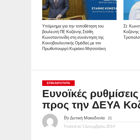
Υπόμνημα για την τοποθέτηση του
Στ. Κωνσ
βουλευτή ΠΕ Κοζάνης Στάθη
Κοζάνης:
Κωνσταντινίδη στη συνάντηση της
Τροπολογ
Κοινοβουλευτικής Ομάδας με τον
Πρωθυπουργό Κυριάκο Μητσοτάκη
ΕΠΙΚΑΙΡΟΤΗΤΑ
Ευνοϊκές ρυθμίσει
προς την ΔΕΥΑ Κο
By
Δυτική Μακεδονία
Posted on
1 Δεκεμβρίου 2014