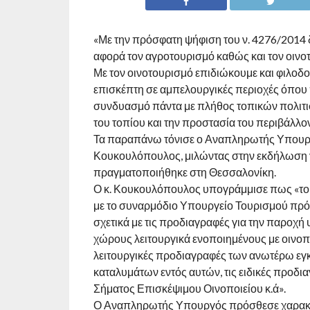
«Με την πρόσφατη ψήφιση του ν. 4276/2014 
αφορά τον αγροτουρισμό καθώς και τον οινο
Με τον οινοτουρισμό επιδιώκουμε και φιλοδο
επισκέπτη σε αμπελουργικές περιοχές όπου 
συνδυασμό πάντα με πλήθος τοπικών πολιτισ
του τοπίου και την προστασία του περιβάλλο
Τα παραπάνω τόνισε ο Αναπληρωτής Υπουργ
Κουκουλόπουλος, μιλώντας στην εκδήλωση γ
πραγματοποιήθηκε στη Θεσσαλονίκη.
Ο κ. Κουκουλόπουλος υπογράμμισε πως «το
με το συναρμόδιο Υπουργείο Τουρισμού πρό
σχετικά με τις προδιαγραφές για την παροχή
χώρους λειτουργικά ενοποιημένους με οινοποι
λειτουργικές προδιαγραφές των ανωτέρω εγκ
καταλυμάτων εντός αυτών, τις ειδικές προδια
Σήματος Επισκέψιμου Οινοποιείου κ.ά».
Ο Αναπληρωτής Υπουργός πρόσθεσε χαρακτηρι