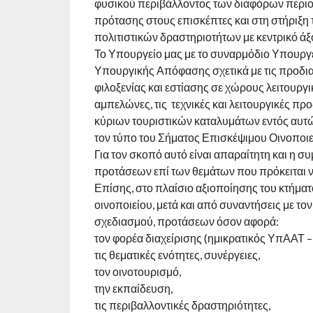
φυσικού περιβάλλοντος των διαφόρων περιο
πρότασης στους επισκέπτες και στη στήριξη 
πολιτιστικών δραστηριοτήτων με κεντρικό άξο
Το Υπουργείο μας με το συναρμόδιο Υπουργε
Υπουργικής Απόφασης σχετικά με τις προδι
φιλοξενίας και εστίασης σε χώρους λειτουργι
αμπελώνες, τις τεχνικές και λειτουργικές π
κύριων τουριστικών καταλυμάτων εντός αυτών
τον τύπο του Σήματος Επισκέψιμου Οινοποιεί
Για τον σκοπό αυτό είναι απαραίτητη και η
προτάσεων επί των θεμάτων που πρόκειται 
Επίσης, στο πλαίσιο αξιοποίησης του κτήμα
οινοποιείου, μετά και από συναντήσεις με 
σχεδιασμού, προτάσεων όσον αφορά:
τον φορέα διαχείρισης (ημικρατικός ΥπΑΑΤ 
τις θεματικές ενότητες, συνέργειες,
τον οινοτουρισμό,
την εκπαίδευση,
τις περιβαλλοντικές δραστηριότητες,