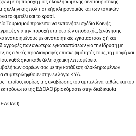
χών με τη παροχή μιας ολοκληρωμένης οινοτουριστικής
της ελληνικής πολιτιστικής κληρονομιάς και των τοπικών
να το αμπέλι και το κρασί.
ίο Τουρισμού πρόκειται να εκπονήσει σχέδιο Κοινής
αγραφές για την παροχή υπηρεσιών υποδοχής, ξενάγησης,
κά ενοποιημένους με οινοποιητικές εγκαταστάσεις ή και
ροδιαγραφές των ανωτέρω εγκαταστάσεων για την ίδρυση μη
, τις ειδικές προδιαγραφές επισκεψιμότητάς τους, τη μορφή και
ου, καθώς και κάθε άλλη σχετική λεπτομέρεια.
 συμβολή των φορέων σας με την κατάθεση ολοκληρωμένων
να συμπεριληφθούν στην εν λόγω ΚΥΑ.
τος Τατοΐου, κυρίως της αναβίωσης του αμπελώνα καθώς και του
τον εκπρόσωπο της ΕΔΟΑΟ βρισκόμαστε στην διαδικασία
– ΕΔΟΑΟ),