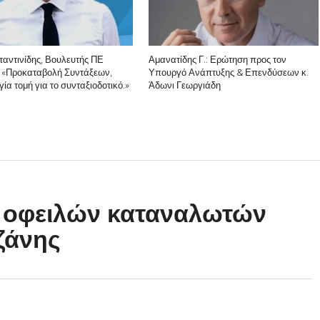
ταντινίδης, Βουλευτής ΠΕ
Αμανατίδης Γ.: Ερώτηση προς τον
 «Προκαταβολή Συντάξεων,
Υπουργό Ανάπτυξης & Επενδύσεων κ.
ία τομή για το συνταξιοδοτικό.»
Άδωνι Γεωργιάδη
ς οφειλών καταναλωτών
ζάνης