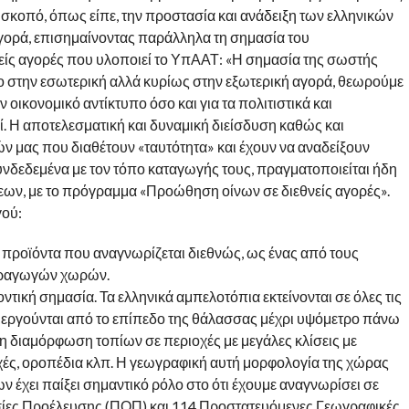
 σκοπό, όπως είπε, την προστασία και ανάδειξη των ελληνικών
αγορά, επισημαίνοντας παράλληλα τη σημασία του
ίς αγορές που υλοποιεί το ΥπΑΑΤ: «Η σημασία της σωστής
ο στην εσωτερική αλλά κυρίως στην εξωτερική αγορά, θεωρούμε
ον οικονομικό αντίκτυπο όσο και για τα πολιτιστικά και
ί. Η αποτελεσματική και δυναμική διείσδυση καθώς και
 μας που διαθέτουν «ταυτότητα» και έχουν να αναδείξουν
συνδεδεμένα με τον τόπο καταγωγής τους, πραγματοποιείται ήδη
ν, με το πρόγραμμα «Προώθηση οίνων σε διεθνείς αγορές».
γού:
ά προϊόντα που αναγνωρίζεται διεθνώς, ως ένας από τους
αραγωγών χωρών.
ντική σημασία. Τα ελληνικά αμπελοτόπια εκτείνονται σε όλες τις
ιεργούνται από το επίπεδο της θάλασσας μέχρι υψόμετρο πάνω
τη διαμόρφωση τοπίων σε περιοχές με μεγάλες κλίσεις με
οχές, οροπέδια κλπ. Η γεωγραφική αυτή μορφολογία της χώρας
ων έχει παίξει σημαντικό ρόλο στο ότι έχουμε αναγνωρίσει σε
ίες Προέλευσης (ΠΟΠ) και 114 Προστατευόμενες Γεωγραφικές