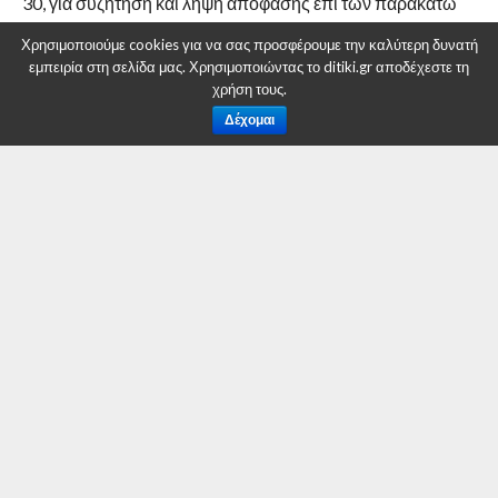
30, για συζήτηση και λήψη απόφασης επί των παρακάτω
θεμάτων της ημερήσιας διάταξης :
Χρησιμοποιούμε cookies για να σας προσφέρουμε την καλύτερη δυνατή
εμπειρία στη σελίδα μας. Χρησιμοποιώντας το ditiki.gr αποδέχεστε τη
1.Προέγκριση ή μη αδειών ίδρυσης καταστημάτων
χρήση τους.
υγειονομικού ενδιαφέροντος.
Δέχομαι
2.Ανάκληση ή μη χορήγησης αδειών ίδρυσης και
λειτουργίας καταστημάτων υγειονομικού ενδιαφέροντος.
3.Γνωμοδότηση επί του με αριθμό 4/27.10.2014 Πρακτικού
της Επιτροπής Χωροταξίας – Κυκλοφοριακού –
Πεζοδρομίων – Περιπτέρων του Δήμου Κοζάνης.
4.Αιτήσεις – Έγγραφα- Ανακοινώσεις.
Ο Πρόεδρος
Επιτροπής Ποιότητας Ζωής