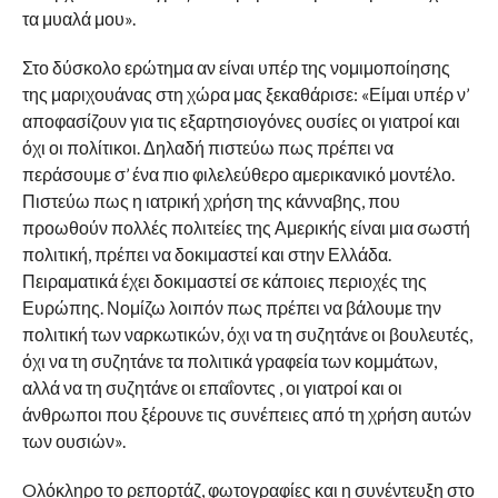
τα μυαλά μου».
Στο δύσκολο ερώτημα αν είναι υπέρ της νομιμοποίησης
της μαριχουάνας στη χώρα μας ξεκαθάρισε: «Είμαι υπέρ ν’
αποφασίζουν για τις εξαρτησιογόνες ουσίες οι γιατροί και
όχι οι πολίτικοι. Δηλαδή πιστεύω πως πρέπει να
περάσουμε σ’ ένα πιο φιλελεύθερο αμερικανικό μοντέλο.
Πιστεύω πως η ιατρική χρήση της κάνναβης, που
προωθούν πολλές πολιτείες της Αμερικής είναι μια σωστή
πολιτική, πρέπει να δοκιμαστεί και στην Ελλάδα.
Πειραματικά έχει δοκιμαστεί σε κάποιες περιοχές της
Ευρώπης. Νομίζω λοιπόν πως πρέπει να βάλουμε την
πολιτική των ναρκωτικών, όχι να τη συζητάνε οι βουλευτές,
όχι να τη συζητάνε τα πολιτικά γραφεία των κομμάτων,
αλλά να τη συζητάνε οι επαΐοντες , οι γιατροί και οι
άνθρωποι που ξέρουνε τις συνέπειες από τη χρήση αυτών
των ουσιών».
Oλόκληρο το ρεπορτάζ, φωτογραφίες και η συνέντευξη στο