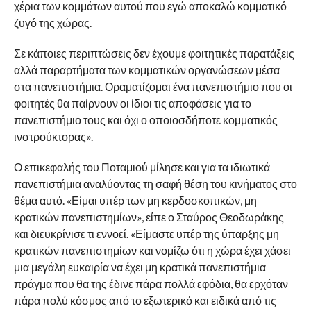
χέρια των κομμάτων αυτού που εγώ αποκαλώ κομματικό
ζυγό της χώρας.
Σε κάποιες περιπτώσεις δεν έχουμε φοιτητικές παρατάξεις
αλλά παραρτήματα των κομματικών οργανώσεων μέσα
στα πανεπιστήμια. Οραματίζομαι ένα πανεπιστήμιο που οι
φοιτητές θα παίρνουν οι ίδιοι τις αποφάσεις για το
πανεπιστήμιο τους και όχι ο οποιοσδήποτε κομματικός
ινστρούκτορας».
Ο επικεφαλής του Ποταμιού μίλησε και για τα ιδιωτικά
πανεπιστήμια αναλύοντας τη σαφή θέση του κινήματος στο
θέμα αυτό. «Είμαι υπέρ των μη κερδοσκοπικών, μη
κρατικών πανεπιστημίων», είπε ο Σταύρος Θεοδωράκης
και διευκρίνισε τι εννοεί. «Είμαστε υπέρ της ύπαρξης μη
κρατικών πανεπιστημίων και νομίζω ότι η χώρα έχει χάσει
μια μεγάλη ευκαιρία να έχει μη κρατικά πανεπιστήμια
πράγμα που θα της έδινε πάρα πολλά εφόδια, θα ερχόταν
πάρα πολύ κόσμος από το εξωτερικό και ειδικά από τις