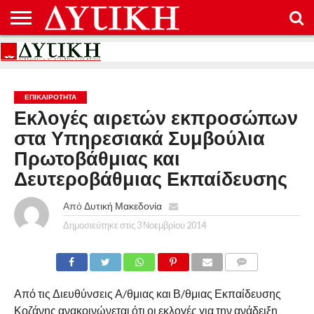
ΑΡΧΙΚΉ
ΕΠΙΚΟΙΝΩΝΊΑ
ΌΡΟΙ
ΠΡΟΣΤΑΣΊΑ
ΧΡΉΣΗΣ
ΠΡΟΣΩΠΙΚΏΝ
ΔΕΔΟΜΈΝΩΝ
ΕΠΙΚΑΙΡΟΤΗΤΑ
Εκλογές αιρετών εκπροσώπων
στα Υπηρεσιακά Συμβούλια
Πρωτοβάθμιας και
Δευτεροβάθμιας Εκπαίδευσης
Από
Δυτική Μακεδονία
Δημοσιεύτηκε στις
3 Νοεμβρίου 2014
COMMENTS
Από τις Διευθύνσεις Α/θμιας και Β/θμιας Εκπαίδευσης
Κοζάνης ανακοινώνεται ότι οι εκλογές για την ανάδειξη