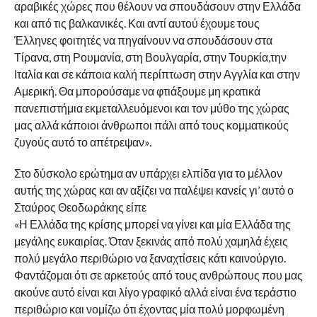
αραβικές χώρες που θέλουν να σπουδάσουν στην Ελλάδα
και από τις βαλκανικές. Και αντί αυτού έχουμε τους
Έλληνες φοιτητές να πηγαίνουν να σπουδάσουν στα
Τίρανα, στη Ρουμανία, στη Βουλγαρία, στην Τουρκία,την
Ιταλία και σε κάποια καλή περίπτωση στην Αγγλία και στην
Αμερική. Θα μπορούσαμε να φτιάξουμε μη κρατικά
πανεπιστήμια εκμεταλλευόμενοι και τον μύθο της χώρας
μας αλλά κάποιοι άνθρωποι πάλι από τους κομματικούς
ζυγούς αυτό το απέτρεψαν».
Στο δύσκολο ερώτημα αν υπάρχει ελπίδα για το μέλλον
αυτής της χώρας και αν αξίζει να παλέψει κανείς γι’ αυτό ο
Σταύρος Θεοδωράκης είπε
«Η Ελλάδα της κρίσης μπορεί να γίνει και μία Ελλάδα της
μεγάλης ευκαιρίας. Όταν ξεκινάς από πολύ χαμηλά έχεις
πολύ μεγάλο περιθώριο να ξαναχτίσεις κάτι καινούργιο.
Φαντάζομαι ότι σε αρκετούς από τους ανθρώπους που μας
ακούνε αυτό είναι και λίγο γραφικό αλλά είναι ένα τεράστιο
περιθώριο και νομίζω ότι έχοντας μία πολύ μορφωμένη