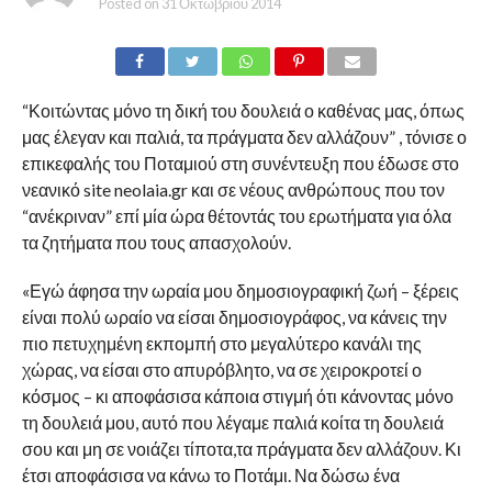
Posted on
31 Οκτωβρίου 2014
“Κοιτώντας μόνο τη δική του δουλειά ο καθένας μας, όπως
μας έλεγαν και παλιά, τα πράγματα δεν αλλάζουν” , τόνισε ο
επικεφαλής του Ποταμιού στη συνέντευξη που έδωσε στο
νεανικό site neolaia.gr και σε νέους ανθρώπους που τον
“ανέκριναν” επί μία ώρα θέτοντάς του ερωτήματα για όλα
τα ζητήματα που τους απασχολούν.
«Εγώ άφησα την ωραία μου δημοσιογραφική ζωή – ξέρεις
είναι πολύ ωραίο να είσαι δημοσιογράφος, να κάνεις την
πιο πετυχημένη εκπομπή στο μεγαλύτερο κανάλι της
χώρας, να είσαι στο απυρόβλητο, να σε χειροκροτεί ο
κόσμος – κι αποφάσισα κάποια στιγμή ότι κάνοντας μόνο
τη δουλειά μου, αυτό που λέγαμε παλιά κοίτα τη δουλειά
σου και μη σε νοιάζει τίποτα,τα πράγματα δεν αλλάζουν. Κι
έτσι αποφάσισα να κάνω το Ποτάμι. Να δώσω ένα