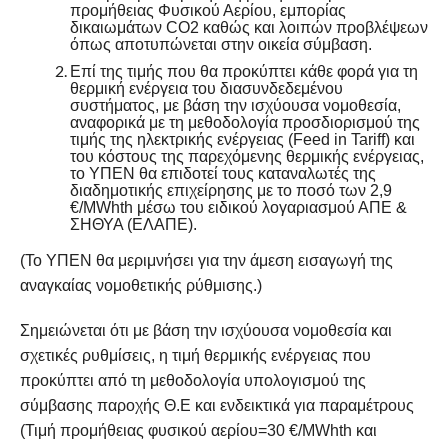
προμήθειας Φυσικού Αερίου, εμπορίας
δικαιωμάτων CO2 καθώς και λοιπών προβλέψεων
όπως αποτυπώνεται στην οικεία σύμβαση.
Επί της τιμής που θα προκύπτει κάθε φορά για τη
θερμική ενέργεια του διασυνδεδεμένου
συστήματος, με βάση την ισχύουσα νομοθεσία,
αναφορικά με τη μεθοδολογία προσδιορισμού της
τιμής της ηλεκτρικής ενέργειας (Feed in Tariff) και
του κόστους της παρεχόμενης θερμικής ενέργειας,
το ΥΠΕΝ θα επιδοτεί τους καταναλωτές της
διαδημοτικής επιχείρησης με το ποσό των 2,9
€/MWhth μέσω του ειδικού λογαριασμού ΑΠΕ &
ΣΗΘΥΑ (ΕΛΑΠΕ).
(Το ΥΠΕΝ θα μεριμνήσει για την άμεση εισαγωγή της
αναγκαίας νομοθετικής ρύθμισης.)
Σημειώνεται ότι με βάση την ισχύουσα νομοθεσία και
σχετικές ρυθμίσεις, η τιμή θερμικής ενέργειας που
προκύπτει από τη μεθοδολογία υπολογισμού της
σύμβασης παροχής Θ.Ε και ενδεικτικά για παραμέτρους
(Τιμή προμήθειας φυσικού αερίου=30 €/MWhth και