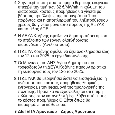
Στην περίπτωση που το τίμημα θερμικής ενέργειας
υπερβεί την τιμή των 32 €/MWhth, η κάλυψη του
διαφορικού κόστους προμήθειας θα γίνεται με
βάση τις προβλέψεις της παραγράφου 1 του
παρόντος και η αποπληρωμή του ληξιπρόθεσμου
χρέους θα γίνεται μόνο από πόρους της ΔΕΥΑΚ
και το τέλος ΑΠΕ.
Η ΔΕΥΑ Κοζάνης οφείλει να δημοπρατήσει άμεσα
το υπόλοιπο των έργων ολοκλήρωσης
διασύνδεσης (Αντλιοστάσια).
Η ΔΕΥΑ Κοζάνης οφείλει να έχει ολοκληρώσει έως
τον 12ο του 2025 τα έργα διασύνδεσης.
Οι Μονάδες του ΑΗΣ Αγίου Δημητρίου που
τροφοδοτούν τη ΔΕΥΑ Κοζάνης παύουν οριστικά
τη λειτουργία τους τον 12ο του 2025.
Η ΔΕΥΑΚ θα μεριμνήσει ώστε να εξασφαλίζεται η
ανάκτηση του κόστους προμήθειας θερμικής
ενέργειας με την εφαρμογή της τιμολογιακής της
πολιτικής. Πρακτικά να εξασφαλίζεται ότι η τιμή
πώλησης στον καταναλωτή έχει λάβει υπόψη της
το κόστος προμήθειας Θ.Εέτσι όπως θα
διαμορφώνεται κάθε φορά.
ΔΕΤΕΠΑ Αμυνταίου – Δήμος Αμυνταίου