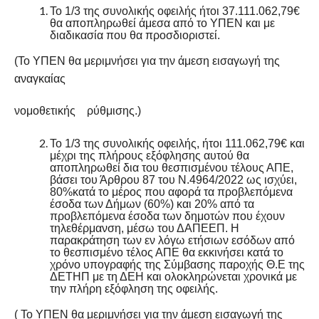
Το 1/3 της συνολικής οφειλής ήτοι 37.111.062,79€
θα αποπληρωθεί άμεσα από το ΥΠΕΝ και με
διαδικασία που θα προσδιοριστεί.
(Το ΥΠΕΝ θα μεριμνήσει για την άμεση εισαγωγή της
αναγκαίας
νομοθετικής ρύθμισης.)
Το 1/3 της συνολικής οφειλής, ήτοι 111.062,79€ και
μέχρι της πλήρους εξόφλησης αυτού θα
αποπληρωθεί δια του θεσπισμένου τέλους ΑΠΕ,
βάσει του Άρθρου 87 του Ν.4964/2022 ως ισχύει,
80%κατά το μέρος που αφορά τα προβλεπόμενα
έσοδα των Δήμων (60%) και 20% από τα
προβλεπόμενα έσοδα των δημοτών που έχουν
τηλεθέρμανση, μέσω του ΔΑΠΕΕΠ. Η
παρακράτηση των εν λόγω ετήσιων εσόδων από
το θεσπισμένο τέλος ΑΠΕ θα εκκινήσει κατά το
χρόνο υπογραφής της Σύμβασης παροχής Θ.Ε της
ΔΕΤΗΠ με τη ΔΕΗ και ολοκληρώνεται χρονικά με
την πλήρη εξόφληση της οφειλής.
( Το ΥΠΕΝ θα μεριμνήσει για την άμεση εισαγωγή της