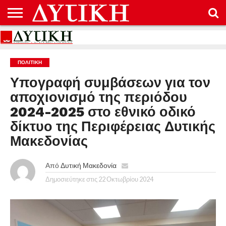
ΑΡΧΙΚΉ
ΕΠΙΚΟΙΝΩΝΊΑ
ΌΡΟΙ
ΠΡΟΣΤΑΣΊΑ
ΧΡΉΣΗΣ
ΠΡΟΣΩΠΙΚΏΝ
ΔΕΔΟΜΈΝΩΝ
ΠΟΛΙΤΙΚΉ
Υπογραφή συμβάσεων για τον
αποχιονισμό της περιόδου
2024-2025 στο εθνικό οδικό
δίκτυο της Περιφέρειας Δυτικής
Μακεδονίας
Από
Δυτική Μακεδονία
Δημοσιεύτηκε στις
22 Οκτωβρίου 2024