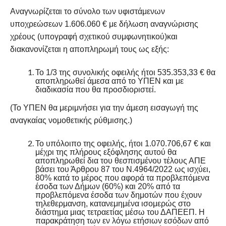
Αναγνωρίζεται το σύνολο των υφιστάμενων
υποχρεώσεων 1.606.060 € με δήλωση αναγνώρισης
χρέους (υπογραφή σχετικού συμφωνητικού)και
διακανονίζεται η αποπληρωμή τους ως εξής:
Το 1/3 της συνολικής οφειλής ήτοι 535.353,33 € θα
αποπληρωθεί άμεσα από το ΥΠΕΝ και με
διαδικασία που θα προσδιοριστεί.
(Το ΥΠΕΝ θα μεριμνήσει για την άμεση εισαγωγή της
αναγκαίας νομοθετικής ρύθμισης.)
Το υπόλοιπο της οφειλής, ήτοι 1.070.706,67 € και
μέχρι της πλήρους εξόφλησης αυτού θα
αποπληρωθεί δια του θεσπισμένου τέλους ΑΠΕ
βάσει του Άρθρου 87 του Ν.4964/2022 ως ισχύει,
80% κατά το μέρος που αφορά τα προβλεπόμενα
έσοδα των Δήμων (60%) και 20% από τα
προβλεπόμενα έσοδα των δημοτών που έχουν
τηλεθερμανση, κατανεμημένα ισομερώς στο
διάστημα μιας τετραετίας μέσω του ΔΑΠΕΕΠ. Η
παρακράτηση των εν λόγω ετήσιων εσόδων από