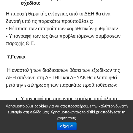
σχεδίου:
Η παροχή θερμικής ενέργειας από τη ΔΕΗ θα είναι
δυνατή υπό τις παρακάτω προϋποθέσεις:
• Θέσπιση των απαραίτητων νομοθετικών ρυθμίσεων
• Υπογραφή των ως άνω προβλεπόμενων συμβάσεων
παροχής Θ.Ε.
7.Γενικά
Η αναστολή των διαδικασιών βάσει των εξωδίκων της
ΔΕΗ απέναντι στη ΔΕΤΗΠ και ΔΕΥΑΚ θα υλοποιηθεί
μετά την εκπλήρωση των παρακάτω προϋποθέσεων:
Υπογραφή του παρόντος κειμένου από όλα τα
εμπλεκόμενα μέρη.
Χρησιμοποιούμε cookies για να σας προσφέρουμε την καλύτερη δυνατή
Υπογραφή όλων των Συμβάσεων παροχής
εμπειρία στη σελίδα μας. Χρησιμοποιώντας το ditiki.gr αποδέχεστε τη
θερμικής ενέργειας. Πιο συγκεκριμένα: Α)
χρήση τους.
Σύμβαση παροχής Θ.Ε μεταξύ ΔΕΗ και ΔΕΤΗΠ
Δέχομαι
για το μεταβατικό διάστημα, Β) Τροποποίηση
σύμβασης παροχής Θ.Ε μεταξύ ΔΕΗ και ΔΕΥΑΚ,