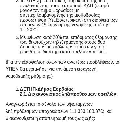
Το ΥΠΕΝ μέσω άτοκης παρακράτησης του
αναλογούντος ποσού από τους ΚΑΠ (αφορά
μόνον τον Δήμο Εορδαίας) μη
συμπεριλαμβανομένης της μισθοδοσίας
προσωπικού (Υπ.Εσωτερικών) στη διάρκεια των
επομένων 15 ετών αρχής γενομένης από την
1.1.2025.
Με μείωση κατά 20% του επιδόματος θέρμανσης
των δικαιούχων τηλεθέρμανσης στους δυο
Δήμους, των μη ευάλωτων κατοίκων για το
μεταβατικό διάστημα και επιπλέον δύο έτη.
(Για την εξασφάλιση όλων των ανωτέρω προβλέψεων, το
ΥΠΕΝ θα μεριμνήσει για την άμεση εισαγωγή
νομοθετικής ρύθμισης.)
ΔΕΤΗΠ-Δήμος Εορδαίας
2.1. Διακανονισμός ληξιπρόθεσμων οφειλών:
Αναγνωρίζεται το σύνολο των υφιστάμενων
ληξιπρόθεσμων υποχρεώσεων 111.333.188,37€) και
διακανονίζεται η αποπληρωμή τους ως εξής: