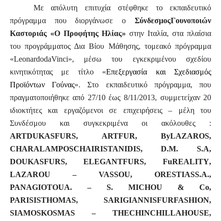
Με
απόλυτη επιτυχία στέφθηκε το εκπαιδευτικό
πρόγραμμα που διοργάνωσε ο
Σύνδεσμος
Γουνοποιών
Καστοριάς «Ο Προφήτης Ηλίας»
στην Ιταλία, στα πλαίσια
του προγράμματος Δια Βίου Μάθησης, τομεακό πρόγραμμα
«
Leonardo
da
Vinci
», μέσω του εγκεκριμένου σχεδίου
κινητικότητας με τίτλο «
Επεξεργασία και Σχεδιασμός
Προϊόντων Γούνας
». Στο εκπαιδευτικό πρόγραμμα, που
πραγματοποιήθηκε από 27/10 έως 8/11/2013, συμμετείχαν 20
ιδιοκτήτες και εργαζόμενοι σε επιχειρήσεις – μέλη του
Συνδέσμου και συγκεκριμένα οι ακόλουθες :
ART
DUKAS
FURS
,
ART
FUR
,
By
LAZAROS
,
CHARALAMPOS
CHAIRISTANIDIS
,
D
.
M
.
S
.
A
,
DOUKAS
FURS
,
ELEGANT
FURS
,
FuREALITY
,
LAZAROU
–
VASSOU
,
ORESTIAS
S
.
A
.,
PANAGIOTOU
A
. –
S
.
MICHOU
&
Co
,
PARISIS
THOMAS
,
SARIGIANNIS
FUR
FASHION
,
SIAMOS
KOSMAS
–
THE
CHINCHILLA
HOUSE
,