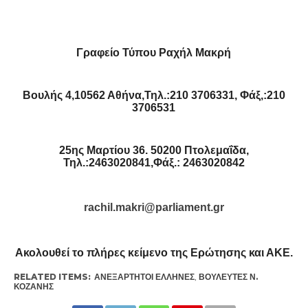
Γραφείο Τύπου Ραχήλ Μακρή
Βουλής 4,10562 Αθήνα,Τηλ.:210 3706331, Φάξ,:210
3706531
25ης Μαρτίου 36. 50200 Πτολεμαΐδα,
Τηλ.:2463020841,Φάξ.: 2463020842
rachil.makri@parliament.gr
Ακολουθεί το πλήρες κείμενο της Ερώτησης και ΑΚΕ.
RELATED ITEMS:
ΑΝΕΞΑΡΤΗΤΟΙ ΕΛΛΗΝΕΣ
,
ΒΟΥΛΕΥΤΈΣ Ν.
ΚΟΖΆΝΗΣ