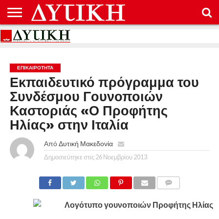
ΑΡΧΙΚΉ
ΕΠΙΚΟΙΝΩΝΊΑ
ΌΡΟΙ
ΠΡΟΣΤΑΣΊΑ
ΧΡΉΣΗΣ
ΠΡΟΣΩΠΙΚΏΝ
ΔΕΔΟΜΈΝΩΝ
ΕΠΙΚΑΙΡΟΤΗΤΑ
Εκπαιδευτικό πρόγραμμα του
Συνδέσμου Γουνοποιών
Καστοριάς «Ο Προφήτης
Ηλίας» στην Ιταλία
Από
Δυτική Μακεδονία
Δημοσιεύτηκε στις
26 Νοεμβρίου 2013
COMMENTS