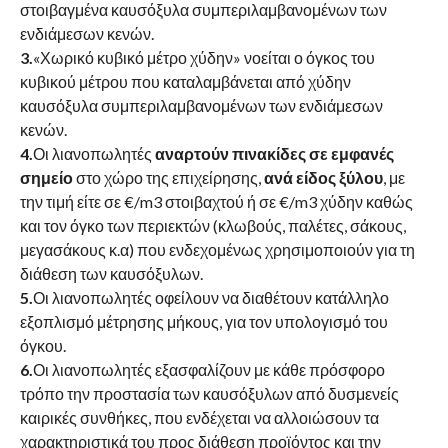
στοιβαγμένα καυσόξυλα συμπεριλαμβανομένων των
ενδιάμεσων κενών.
3.
«Χωρικό κυβικό μέτρο χύδην» νοείται ο όγκος του
κυβικού μέτρου που καταλαμβάνεται από χύδην
καυσόξυλα συμπεριλαμβανομένων των ενδιάμεσων
κενών.
4.
Οι λιανοπωλητές
αναρτούν πινακίδες σε εμφανές
σημείο
στο χώρο της επιχείρησης,
ανά είδος ξύλου
, με
την τιμή είτε σε €/m3 στοιβαχτού ή σε €/m3 χύδην καθώς
και τον όγκο των περιεκτών (κλωβούς, παλέτες, σάκους,
μεγασάκους κ.α) που ενδεχομένως χρησιμοποιούν για τη
διάθεση των καυσόξυλων.
5.
Οι λιανοπωλητές οφείλουν να διαθέτουν κατάλληλο
εξοπλισμό μέτρησης μήκους, για τον υπολογισμό του
όγκου.
6.
Οι λιανοπωλητές εξασφαλίζουν με κάθε πρόσφορο
τρόπο την προστασία των καυσόξυλων από δυσμενείς
καιρικές συνθήκες, που ενδέχεται να αλλοιώσουν τα
χαρακτηριστικά του προς διάθεση προϊόντος και την