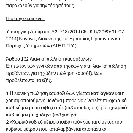
παρακαλούν για την τήρησή τους.
Πιο συγκεκριμένα :
Υπουργική Απόφαση Α2–718/2014 (ΦΕΚ Β/2090/31-07-
2014) Κανόνες Διακίνησης και Εμπορίας Προϊόντων και
Παροχής Υπηρεσιών (ΔΙ.Ε.Π.Π.Υ.).
Άρθρο 132 Λιανική πώληση καυσόξυλων
Επιπλέον των γενικών απαιτήσεων για τη λιανική πώληση
προϊόντων, για τη χύδην πώληση καυσόξυλων
προβλέπονται τα εξής:
1.
Η λιανική πώληση καυσόξυλων γίνεται
κατ’ όγκον
και η
χρησιμοποιούμενη μονάδα μπορεί να είναι είτε το
«χωρικό
κυβικό μέτρο στοιβαχτού»
(m3 στοιβαχτού) ή το
«χωρικό
κυβικό μέτρο χύδην»
(m3 χύδην).
2.
«Χωρικό κυβικό μέτρο στοιβαχτού» νοείται ο όγκος του
κυβικού μέτρου που καταλαμβάνεται από ταχτικά