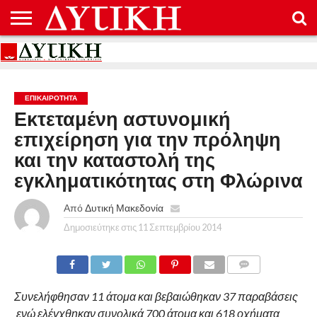
ΑΡΧΙΚΉ
ΕΠΙΚΟΙΝΩΝΊΑ
ΌΡΟΙ
ΠΡΟΣΤΑΣΊΑ
ΧΡΉΣΗΣ
ΠΡΟΣΩΠΙΚΏΝ
ΔΕΔΟΜΈΝΩΝ
ΕΠΙΚΑΙΡΟΤΗΤΑ
Εκτεταμένη αστυνομική
επιχείρηση για την πρόληψη
και την καταστολή της
εγκληματικότητας στη Φλώρινα
Από
Δυτική Μακεδονία
Δημοσιεύτηκε στις
11 Σεπτεμβρίου 2014
COMMENTS
Συνελήφθησαν 11 άτομα και βεβαιώθηκαν 37 παραβάσεις
ενώ ελέγχθηκαν συνολικά 700 άτομα και 618 οχήματα