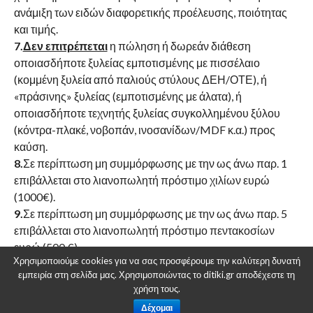
ανάμιξη των ειδών διαφορετικής προέλευσης, ποιότητας
και τιμής.
7.
Δεν επιτρέπεται
η πώληση ή δωρεάν διάθεση
οποιασδήποτε ξυλείας εμποτισμένης με πισσέλαιο
(κομμένη ξυλεία από παλιούς στύλους ΔΕΗ/ΟΤΕ), ή
«πράσινης» ξυλείας (εμποτισμένης με άλατα), ή
οποιασδήποτε τεχνητής ξυλείας συγκολλημένου ξύλου
(κόντρα-πλακέ, νοβοπάν, ινοσανίδων/MDF κ.α.) προς
καύση.
8.
Σε περίπτωση μη συμμόρφωσης με την ως άνω παρ. 1
επιβάλλεται στο λιανοπωλητή πρόστιμο χιλίων ευρώ
(1000€).
9.
Σε περίπτωση μη συμμόρφωσης με την ως άνω παρ. 5
επιβάλλεται στο λιανοπωλητή πρόστιμο πεντακοσίων
ευρώ (500 €).
Χρησιμοποιούμε cookies για να σας προσφέρουμε την καλύτερη δυνατή
10.
Σε περίπτωση μη συμμόρφωσης με την ως άνω παρ. 7
εμπειρία στη σελίδα μας. Χρησιμοποιώντας το ditiki.gr αποδέχεστε τη
επιβάλλεται στο λιανοπωλητή πρόστιμο πέντε χιλιάδων
χρήση τους.
ευρώ (5000 €).
Δέχομαι