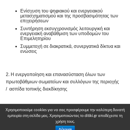
Ενίσχυση του ψηφιακού και ενεργειακού
μετασχηματισμού και της προσβασιμότητας των
επιχειρήσεων
Συντήρηση εκσυγχρονισμός λειτουργική και
ενεργειακή αναβάθμιση των υποδομών του
Επιμελητηρίου
Συμμετοχή σε διακρατικά, συνεργατικά δίκτυα και
ενώσεις
2. Η ενεργοποίηση και επανασύσταση όλων των
πρωτοβάθμιων σωματείων και συλλόγων της περιοχής
/ ασπίδα τοπικής διεκδίκησης
Χρησιμοποιούμε cookies για να σας προσφέρουμε την καλύτερη δυνατή
Στόχος : Η διαμόρφωση ασπίδας τοπικής διεκδίκησης
εμπειρία στη σελίδα μας. Χρησιμοποιώντας το ditiki.gr αποδέχεστε τη
χρήση τους.
Δράσεις
Δέχομαι