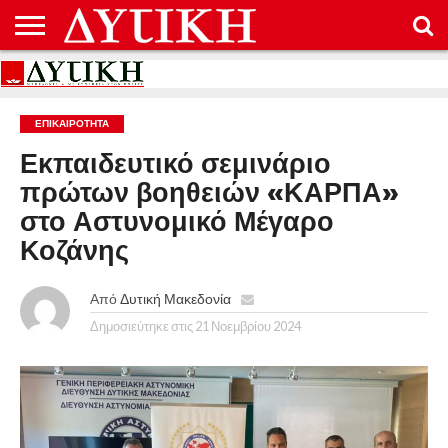
ΑΡΧΙΚΉ
ΕΠΙΚΟΙΝΩΝΊΑ
ΌΡΟΙ
ΠΡΟΣΤΑΣΊΑ
ΧΡΉΣΗΣ
ΠΡΟΣΩΠΙΚΏΝ
ΔΕΔΟΜΈΝΩΝ
ΕΠΙΚΑΙΡΟΤΗΤΑ
Εκπαιδευτικό σεμινάριο
πρώτων βοηθειών «ΚΑΡΠΑ»
στο Αστυνομικό Μέγαρο
Κοζάνης
Από
Δυτική Μακεδονία
Δημοσιεύτηκε στις
21 Νοεμβρίου 2024