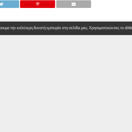
υμε την καλύτερη δυνατή εμπειρία στη σελίδα μας. Χρησιμοποιώντας το ditiki
Ζητούνται για πρόσληψη
: Διαμέρισμα στην πλατεία
ν
δη, Υποψηφίου