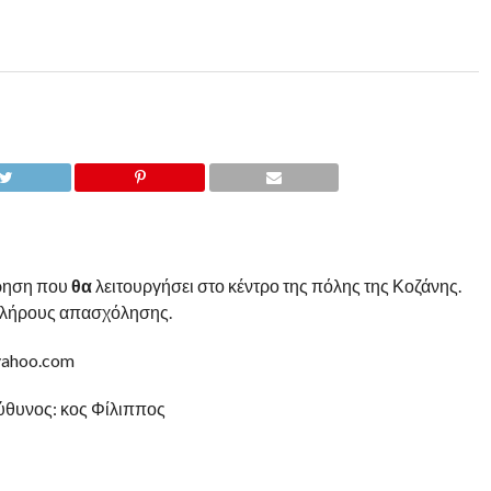
ίρηση που
θα
λειτουργήσει στο κέντρο της πόλης της Κοζάνης.
 πλήρους απασχόλησης.
yahoo.com
ύθυνος: κος Φίλιππος