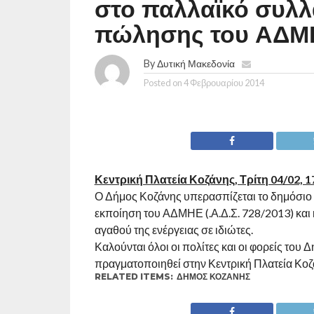
στο παλλαϊκό συλλ
πώλησης του ΑΔΜ
By
Δυτική Μακεδονία
Posted on
4 Φεβρουαρίου 2014
Κεντρική Πλατεία Κοζάνης, Τρίτη 04/02, 1
Ο Δήμος Κοζάνης υπερασπίζεται το δημόσιο κα
εκποίηση του ΑΔΜΗΕ (.Α.Δ.Σ. 728/2013) και
αγαθού της ενέργειας σε ιδιώτες.
Καλούνται όλοι οι πολίτες και οι φορείς το
πραγματοποιηθεί στην Κεντρική Πλατεία Κοζά
RELATED ITEMS:
ΔΉΜΟΣ ΚΟΖΆΝΗΣ