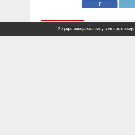
ΣΥΝΙΣΤΑΤΑΙ ΓΙΑ ΕΣΑΣ
Χρησιμοποιούμε cookies για να σας προσφέρο
Πωλείται επιχείρηση στην Κοζάνη
ΠΩΛΕΙΤΑΙ
Γρεβενώ
ΕΠΙΚΑΙΡΟΤΗΤΑ
Δήλωση Θ. Καρυπί