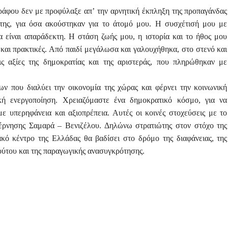
ράφου δεν με προφύλαξε απʼ την αρνητική έκπληξη της προπαγάνδας
της, για όσα ακούστηκαν για το άτομό μου. Η συσχέτισή μου με
α είναι απαράδεκτη. Η στάση ζωής μου, η ιστορία και το ήθος μου
ς και πρακτικές. Από παιδί μεγάλωσα και γαλουχήθηκα, στο στενό και
ις αξίες της δημοκρατίας και της αριστεράς, που πληρώθηκαν με
ων που διαλύει την οικονομία της χώρας και φέρνει την κοινωνική
κή ενεργοποίηση. Χρειαζόμαστε ένα δημοκρατικό κόσμο, για να
με υπερηφάνεια και αξιοπρέπεια. Αυτές οι κοινές στοχεύσεις με το
βέρνησης Σαμαρά – Βενιζέλου. Δηλώνω στρατιώτης στον στόχο της
κό κέντρο της Ελλάδας θα βαδίσει στο δρόμο της διαφάνειας, της
ούτου και της παραγωγικής ανασυγκρότησης.